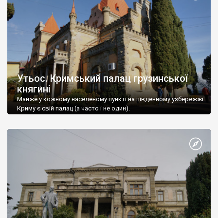
Утьос. Кримський палац грузинської
княгині
Майже у кожному населеному пункті на південному узбережжі
Криму є свій палац (а часто і не один).