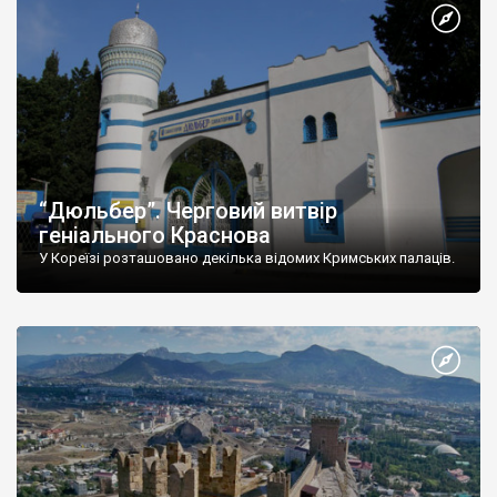
“Дюльбер”. Черговий витвір
геніального Краснова
У Кореїзі розташовано декілька відомих Кримських палаців.