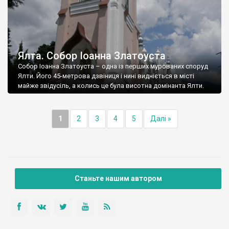
Ялта. Собор Іоанна Златоуста
Собор Іоанна Златоуста – одна із перших мурованих споруд
Ялти. Його 45-метрова дзвіниця і нині видніється в місті
майже звідусіль, а колись це була висотна домінанта Ялти.
1
2
3
4
5
Далі »
Станьте нашим автором