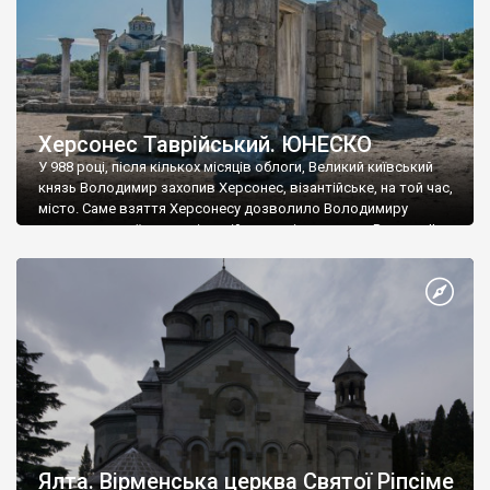
Херсонес Таврійський. ЮНЕСКО
У 988 році, після кількох місяців облоги, Великий київський
князь Володимир захопив Херсонес, візантійське, на той час,
місто. Саме взяття Херсонесу дозволило Володимиру
диктувати свої умови візантійському імператору Василю ІІ, та
одружитися з його дочкою Ганною. Цього ж року, в
Херсонесі Володимир-язичник, став Василем-християнином.
А потім було Хрещення Русі. На честь Херсонесу Таврійського
названо місто […]
Ялта. Вірменська церква Святої Ріпсіме