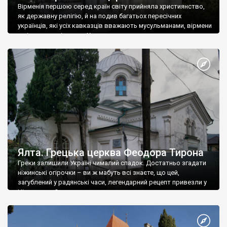
Вірменія першою серед країн світу прийняла християнство,
як державну релігію, й на подив багатьох пересічних
українців, які усіх кавказців вважають мусульманами, вірмени
є відданими вірянами Христа
Ялта. Грецька церква Феодора Тирона
Греки залишили Україні чималий спадок. Достатньо згадати
ніжинські огірочки – ви ж мабуть всі знаєте, що цей,
загублений у радянські часи, легендарний рецепт привезли у
Ніжин греки?