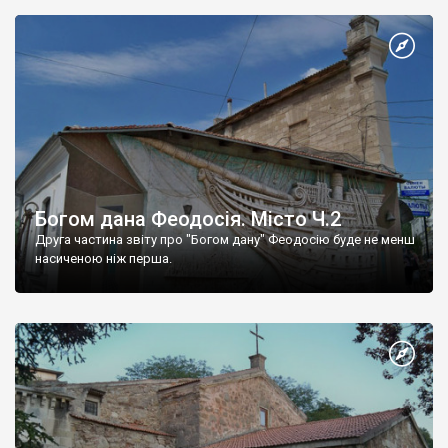
Богом дана Феодосія. Місто Ч.2
Друга частина звіту про "Богом дану" Феодосію буде не менш
насиченою ніж перша.