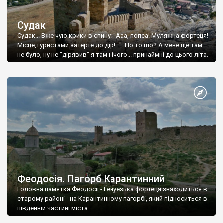
Судак
Судак... Вже чую крики в спину: "Ааа, попса! Муляжна фортеця!
Місце,туристами затерте до дір!..." Но то шо? А мене ще там
не було, ну не "дірявив" я там нічого... принаймні до цього літа.
Феодосія. Пагорб Карантинний
Головна памятка Феодосії - Генуезька фортеця знаходиться в
старому районі - на Карантинному пагорбі, який підноситься в
південній частині міста.