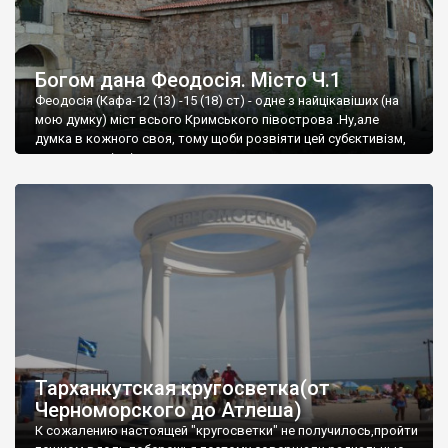
Богом дана Феодосія. Місто Ч.1
Феодосія (Кафа-12 (13) -15 (18) ст) - одне з найцікавіших (на
мою думку) міст всього Кримського півострова .Ну,але
думка в кожного своя, тому щоби розвіяти цей субєктивізм,
запрошую відвідати це
Тарханкутская кругосветка(от
Черноморского до Атлеша)
К сожалению настоящей "кругосветки" не получилось,пройти