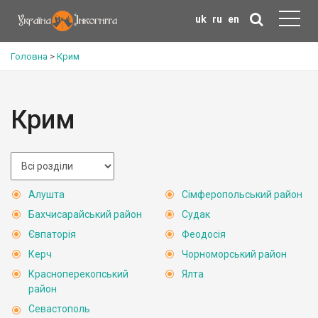
uk
ru
en
Головна
>
Крим
Крим
Алушта
Сімферопольський район
Бахчисарайський район
Судак
Євпаторія
Феодосія
Керч
Чорноморський район
Красноперекопський
Ялта
район
Севастополь