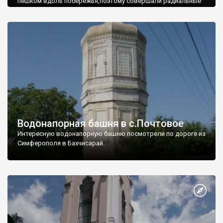
пешком вдоль побережья,поэтому совершали радиальные
вылазки из Оленевки.
Водонапорная башня в с.Почтовое
Интересную водонапорную башню посмотрели по дороге из
Симферополя в Бахчисарай.