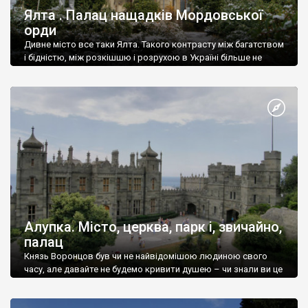
Ялта . Палац нащадків Мордовської
орди
Дивне місто все таки Ялта. Такого контрасту між багатством
і бідністю, між розкішшю і розрухою в Україні більше не
знайдеш.
Алупка. Місто, церква, парк і, звичайно,
палац
Князь Воронцов був чи не найвідомішою людиною свого
часу, але давайте не будемо кривити душею – чи знали ви це
прізвище до відвідин Алупки? Мабуть все таки ні.