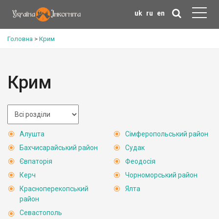
uk
ru
en
Головна
>
Крим
Крим
Алушта
Сімферопольський район
Бахчисарайський район
Судак
Євпаторія
Феодосія
Керч
Чорноморський район
Красноперекопський
Ялта
район
Севастополь