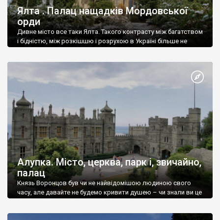
Ялта . Палац нащадків Мордовської
орди
Дивне місто все таки Ялта. Такого контрасту між багатством
і бідністю, між розкішшю і розрухою в Україні більше не
знайдеш.
Алупка. Місто, церква, парк і, звичайно,
палац
Князь Воронцов був чи не найвідомішою людиною свого
часу, але давайте не будемо кривити душею – чи знали ви це
прізвище до відвідин Алупки? Мабуть все таки ні.