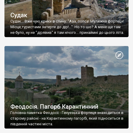
Судак
Судак... Вже чую крики в спину: "Ааа, попса! Муляжна фортеця!
Місце,туристами затерте до дір!..." Но то шо? А мене ще там
не було, ну не "дірявив" я там нічого... принаймні до цього літа.
Феодосія. Пагорб Карантинний
Головна памятка Феодосії - Генуезька фортеця знаходиться в
старому районі - на Карантинному пагорбі, який підноситься в
південній частині міста.