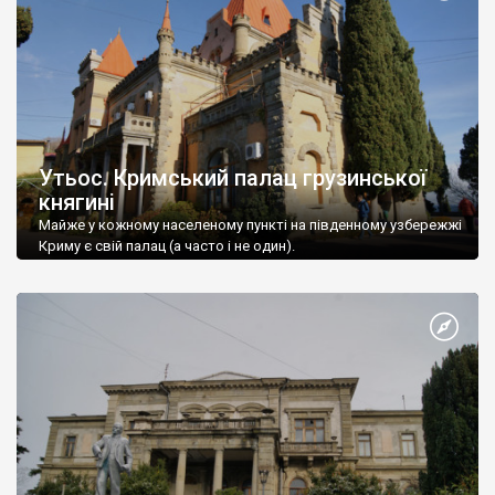
Утьос. Кримський палац грузинської
княгині
Майже у кожному населеному пункті на південному узбережжі
Криму є свій палац (а часто і не один).