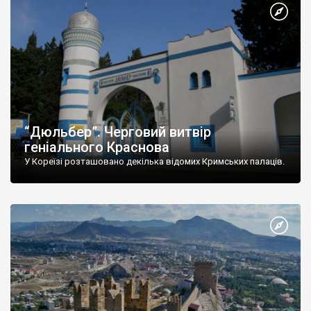
“Дюльбер”. Черговий витвір
геніального Краснова
У Кореїзі розташовано декілька відомих Кримських палаців.