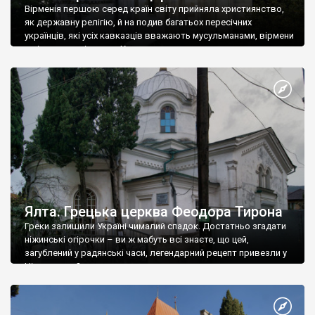
Вірменія першою серед країн світу прийняла християнство,
як державну релігію, й на подив багатьох пересічних
українців, які усіх кавказців вважають мусульманами, вірмени
є відданими вірянами Христа
Ялта. Грецька церква Феодора Тирона
Греки залишили Україні чималий спадок. Достатньо згадати
ніжинські огірочки – ви ж мабуть всі знаєте, що цей,
загублений у радянські часи, легендарний рецепт привезли у
Ніжин греки?