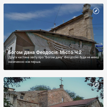
Богом дана Феодосія. Місто Ч.2
Друга частина звіту про "Богом дану" Феодосію буде не менш
насиченою ніж перша.