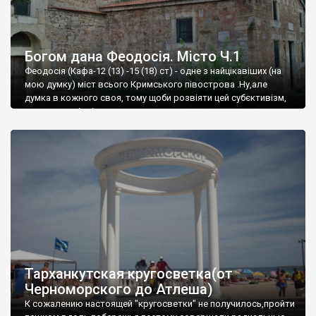
Богом дана Феодосія. Місто Ч.1
Феодосія (Кафа-12 (13) -15 (18) ст) - одне з найцікавіших (на
мою думку) міст всього Кримського півострова .Ну,але
думка в кожного своя, тому щоби розвіяти цей субєктивізм,
запрошую відвідати це
Тарханкутская кругосветка(от
Черноморского до Атлеша)
К сожалению настоящей "кругосветки" не получилось,пройти