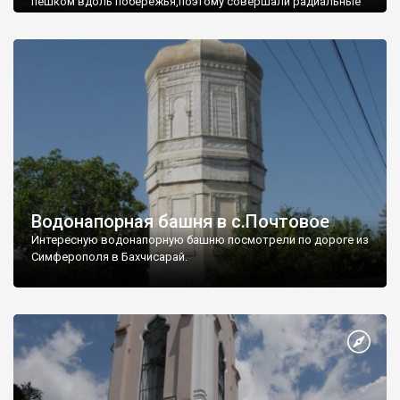
пешком вдоль побережья,поэтому совершали радиальные
вылазки из Оленевки.
Водонапорная башня в с.Почтовое
Интересную водонапорную башню посмотрели по дороге из
Симферополя в Бахчисарай.