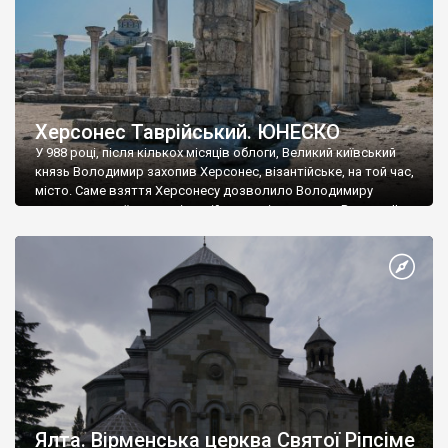
Херсонес Таврійський. ЮНЕСКО
У 988 році, після кількох місяців облоги, Великий київський
князь Володимир захопив Херсонес, візантійське, на той час,
місто. Саме взяття Херсонесу дозволило Володимиру
диктувати свої умови візантійському імператору Василю ІІ, та
одружитися з його дочкою Ганною. Цього ж року, в
Херсонесі Володимир-язичник, став Василем-християнином.
А потім було Хрещення Русі. На честь Херсонесу Таврійського
названо місто […]
Ялта. Вірменська церква Святої Ріпсіме