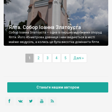
Ялта. Собор Іоанна Златоуста
Собор Іоанна Златоуста – одна із перших мурованих споруд
Ялти. Його 45-метрова дзвіниця і нині видніється в місті
майже звідусіль, а колись це була висотна домінанта Ялти.
1
2
3
4
5
Далі »
Станьте нашим автором