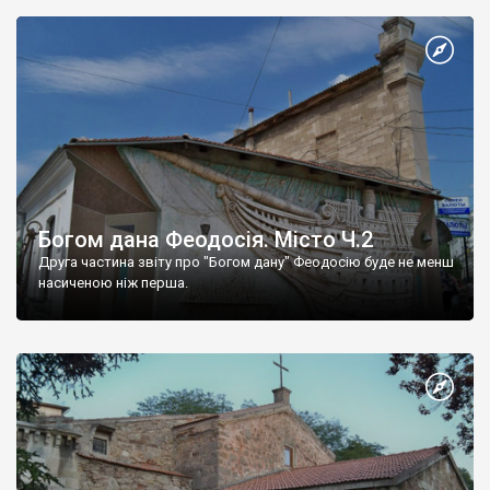
Богом дана Феодосія. Місто Ч.2
Друга частина звіту про "Богом дану" Феодосію буде не менш
насиченою ніж перша.