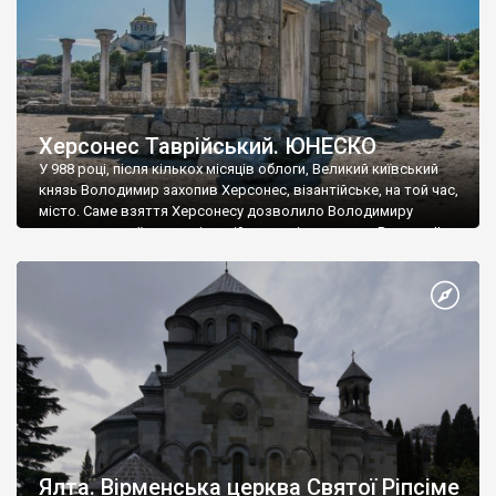
Херсонес Таврійський. ЮНЕСКО
У 988 році, після кількох місяців облоги, Великий київський
князь Володимир захопив Херсонес, візантійське, на той час,
місто. Саме взяття Херсонесу дозволило Володимиру
диктувати свої умови візантійському імператору Василю ІІ, та
одружитися з його дочкою Ганною. Цього ж року, в
Херсонесі Володимир-язичник, став Василем-християнином.
А потім було Хрещення Русі. На честь Херсонесу Таврійського
названо місто […]
Ялта. Вірменська церква Святої Ріпсіме