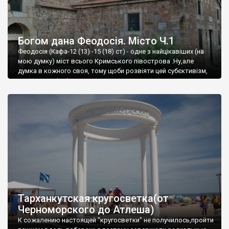
Богом дана Феодосія. Місто Ч.1
Феодосія (Кафа-12 (13) -15 (18) ст) - одне з найцікавіших (на
мою думку) міст всього Кримського півострова .Ну,але
думка в кожного своя, тому щоби розвіяти цей субєктивізм,
запрошую відвідати це
Тарханкутская кругосветка(от
Черноморского до Атлеша)
К сожалению настоящей "кругосветки" не получилось,пройти