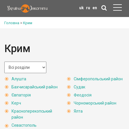
uk
ru
en
Головна
>
Крим
Крим
Алушта
Сімферопольський район
Бахчисарайський район
Судак
Євпаторія
Феодосія
Керч
Чорноморський район
Красноперекопський
Ялта
район
Севастополь