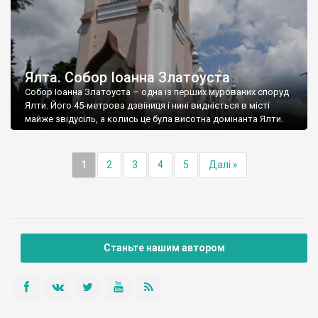
Ялта. Собор Іоанна Златоуста
Собор Іоанна Златоуста – одна із перших мурованих споруд
Ялти. Його 45-метрова дзвіниця і нині видніється в місті
майже звідусіль, а колись це була висотна домінанта Ялти.
1
2
3
4
5
Далі »
Станьте нашим автором