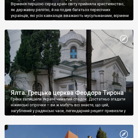
Вірменія першою серед країн світу прийняла християнство,
як державну релігію, й на подив багатьох пересічних
українців, які усіх кавказців вважають мусульманами, вірмени
є відданими вірянами Христа
Ялта. Грецька церква Феодора Тирона
Греки залишили Україні чималий спадок. Достатньо згадати
ніжинські огірочки – ви ж мабуть всі знаєте, що цей,
загублений у радянські часи, легендарний рецепт привезли у
Ніжин греки?