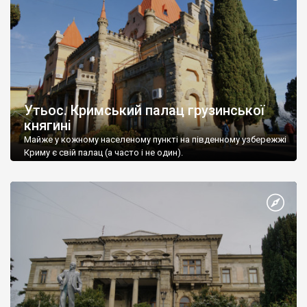
Утьос. Кримський палац грузинської
княгині
Майже у кожному населеному пункті на південному узбережжі
Криму є свій палац (а часто і не один).