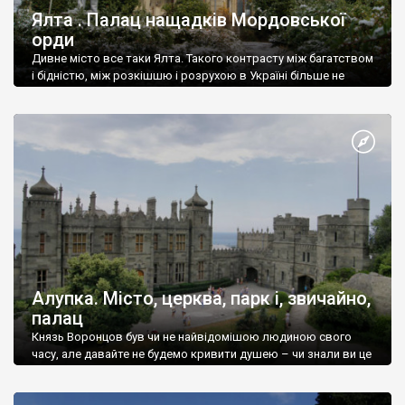
Ялта . Палац нащадків Мордовської
орди
Дивне місто все таки Ялта. Такого контрасту між багатством
і бідністю, між розкішшю і розрухою в Україні більше не
знайдеш.
Алупка. Місто, церква, парк і, звичайно,
палац
Князь Воронцов був чи не найвідомішою людиною свого
часу, але давайте не будемо кривити душею – чи знали ви це
прізвище до відвідин Алупки? Мабуть все таки ні.