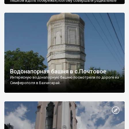
пешком вдоль побережья,поэтому совершали радиальные
вылазки из Оленевки.
Водонапорная башня в с.Почтовое
Интересную водонапорную башню посмотрели по дороге из
Симферополя в Бахчисарай.