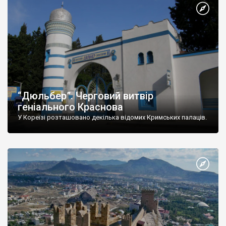
“Дюльбер”. Черговий витвір
геніального Краснова
У Кореїзі розташовано декілька відомих Кримських палаців.