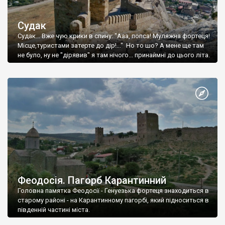
Судак
Судак... Вже чую крики в спину: "Ааа, попса! Муляжна фортеця!
Місце,туристами затерте до дір!..." Но то шо? А мене ще там
не було, ну не "дірявив" я там нічого... принаймні до цього літа.
Феодосія. Пагорб Карантинний
Головна памятка Феодосії - Генуезька фортеця знаходиться в
старому районі - на Карантинному пагорбі, який підноситься в
південній частині міста.