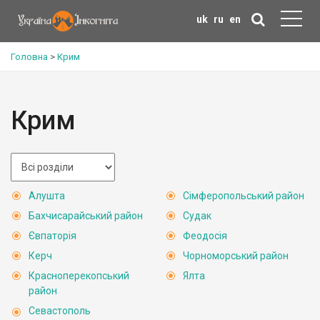
uk
ru
en
Головна
>
Крим
Крим
Алушта
Сімферопольський район
Бахчисарайський район
Судак
Євпаторія
Феодосія
Керч
Чорноморський район
Красноперекопський
Ялта
район
Севастополь