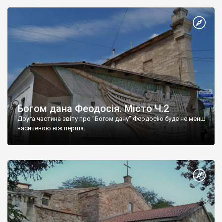
Богом дана Феодосія. Місто Ч.2
Друга частина звіту про "Богом дану" Феодосію буде не менш
насиченою ніж перша.