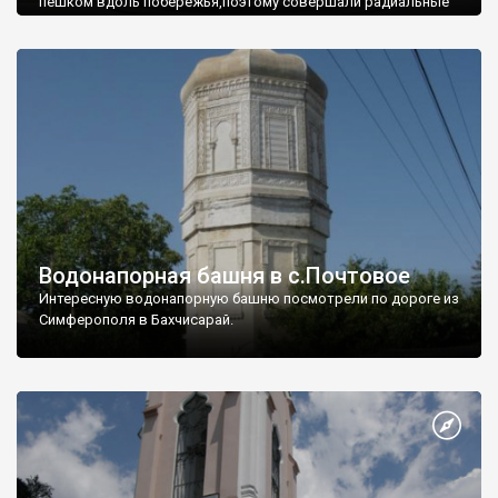
пешком вдоль побережья,поэтому совершали радиальные
вылазки из Оленевки.
Водонапорная башня в с.Почтовое
Интересную водонапорную башню посмотрели по дороге из
Симферополя в Бахчисарай.