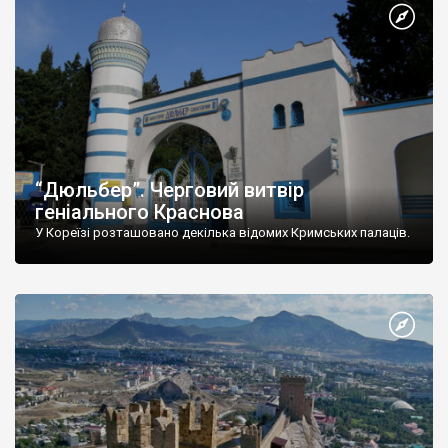
“Дюльбер”. Черговий витвір
геніального Краснова
У Кореїзі розташовано декілька відомих Кримських палаців.