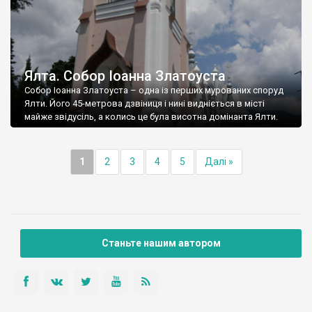
Ялта. Собор Іоанна Златоуста
Собор Іоанна Златоуста – одна із перших мурованих споруд
Ялти. Його 45-метрова дзвіниця і нині видніється в місті
майже звідусіль, а колись це була висотна домінанта Ялти.
1
2
3
4
5
Далі »
Станьте нашим автором