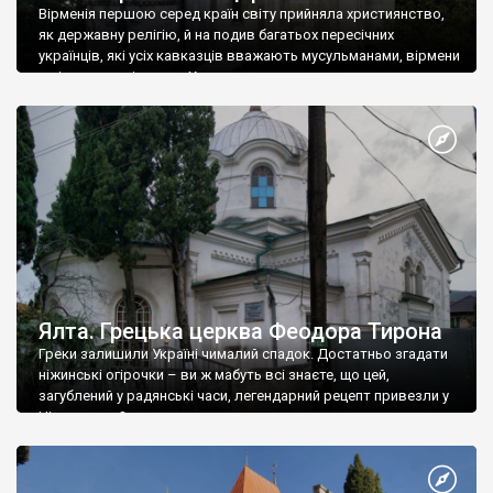
Вірменія першою серед країн світу прийняла християнство,
як державну релігію, й на подив багатьох пересічних
українців, які усіх кавказців вважають мусульманами, вірмени
є відданими вірянами Христа
Ялта. Грецька церква Феодора Тирона
Греки залишили Україні чималий спадок. Достатньо згадати
ніжинські огірочки – ви ж мабуть всі знаєте, що цей,
загублений у радянські часи, легендарний рецепт привезли у
Ніжин греки?