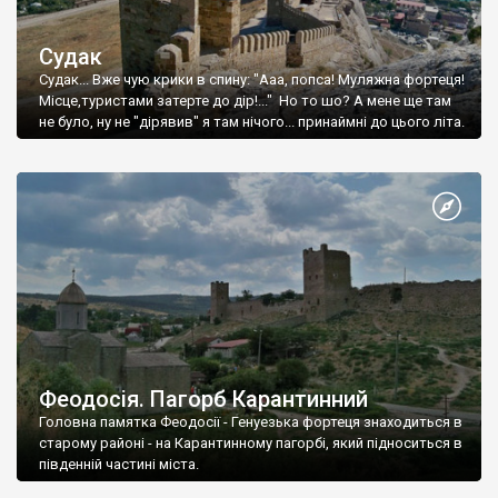
Судак
Судак... Вже чую крики в спину: "Ааа, попса! Муляжна фортеця!
Місце,туристами затерте до дір!..." Но то шо? А мене ще там
не було, ну не "дірявив" я там нічого... принаймні до цього літа.
Феодосія. Пагорб Карантинний
Головна памятка Феодосії - Генуезька фортеця знаходиться в
старому районі - на Карантинному пагорбі, який підноситься в
південній частині міста.