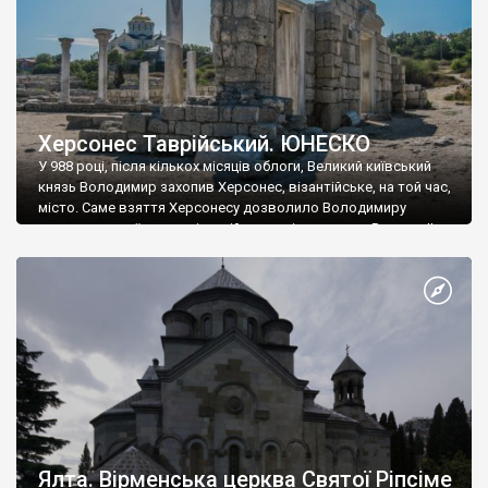
Херсонес Таврійський. ЮНЕСКО
У 988 році, після кількох місяців облоги, Великий київський
князь Володимир захопив Херсонес, візантійське, на той час,
місто. Саме взяття Херсонесу дозволило Володимиру
диктувати свої умови візантійському імператору Василю ІІ, та
одружитися з його дочкою Ганною. Цього ж року, в
Херсонесі Володимир-язичник, став Василем-християнином.
А потім було Хрещення Русі. На честь Херсонесу Таврійського
названо місто […]
Ялта. Вірменська церква Святої Ріпсіме