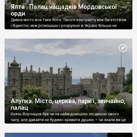
Ялта . Палац нащадків Мордовської
орди
Дивне місто все таки Ялта. Такого контрасту між багатством
і бідністю, між розкішшю і розрухою в Україні більше не
знайдеш.
Алупка. Місто, церква, парк і, звичайно,
палац
Князь Воронцов був чи не найвідомішою людиною свого
часу, але давайте не будемо кривити душею – чи знали ви це
прізвище до відвідин Алупки? Мабуть все таки ні.