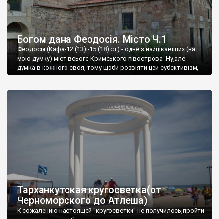
Богом дана Феодосія. Місто Ч.1
Феодосія (Кафа-12 (13) -15 (18) ст) - одне з найцікавіших (на
мою думку) міст всього Кримського півострова .Ну,але
думка в кожного своя, тому щоби розвіяти цей субєктивізм,
запрошую відвідати це
Тарханкутская кругосветка(от
Черноморского до Атлеша)
К сожалению настоящей "кругосветки" не получилось,пройти