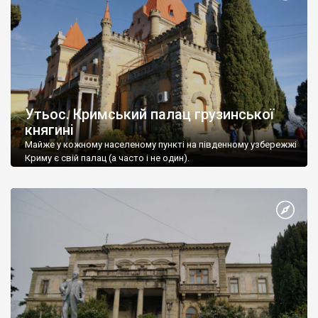
Утьос. Кримський палац грузинської
княгині
Майже у кожному населеному пункті на південному узбережжі
Криму є свій палац (а часто і не один).