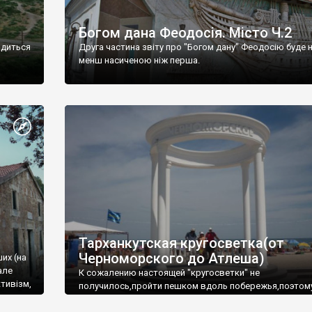
Богом дана Феодосія. Місто Ч.2
одиться
Друга частина звіту про "Богом дану" Феодосію буде 
менш насиченою ніж перша.
Тарханкутская кругосветка(от
Черноморского до Атлеша)
ших (на
але
К сожалению настоящей "кругосветки" не
тивізм,
получилось,пройти пешком вдоль побережья,поэтом
совершали радиальные вылазки из Оленевки.