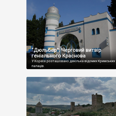
“Дюльбер”. Черговий витвір
геніального Краснова
У Кореїзі розташовано декілька відомих Кримських
палаців.