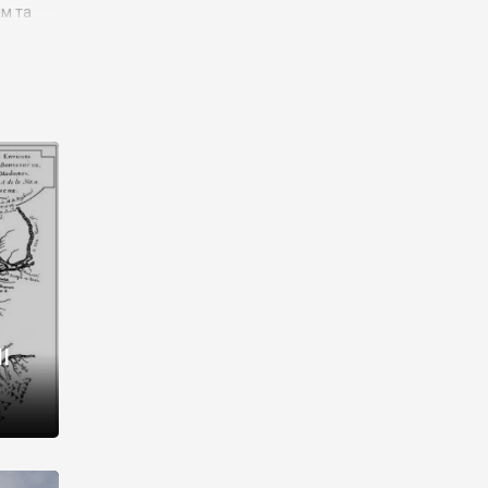
им та
ора і
є
го типу,
ей-
рний
ста:
 райони
від 2
I
і,
рукти,
 котрі