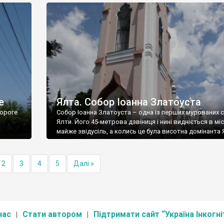
е
Ялта. Собор Іоанна Златоуста
ороге
Собор Іоанна Златоуста – одна із перших мурованих 
Ялти. Його 45-метрова дзвіниця і нині видніється в міс
майже звідусіль, а колись це була висотна домінанта 
2
3
4
5
Далі »
нас
Стати автором
Підтримати сайт “Україна Інкогні