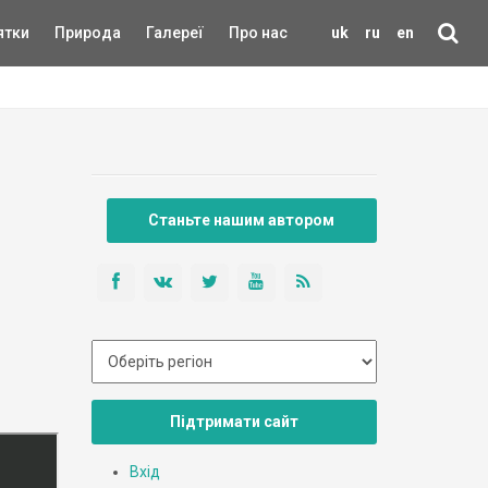
ятки
Природа
Галереї
Про нас
uk
ru
en
Станьте нашим автором
Підтримати сайт
Вхід