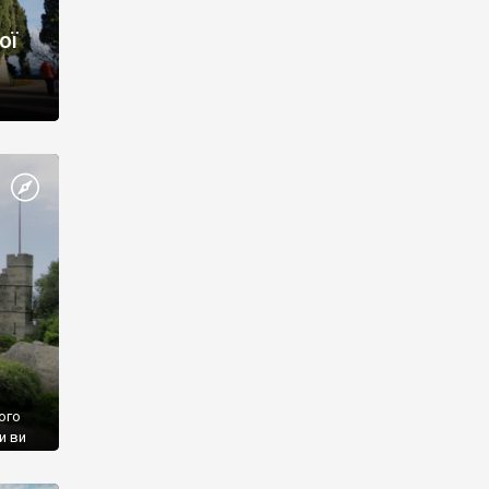
ої
ого
и ви