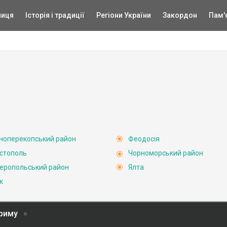
ниця
Історія і традиції
Регіони України
Закордон
Пам'
ноперекопський район
Феодосія
стополь
Чорноморський район
еропольський район
Ялта
к