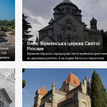
ефактів
називаються «повстяками» (postaki)…” “Вино. Крим
єкту
виробляє відмінне вино і його вдосталь: воно все ду
го».
легке біле і дуже […]
ти та
Ялта. Вірменська церква Святої
Ріпсіме
вський
 той
Вірменія першою серед країн світу прийняла христия
димиру
як державну релігію, й на подив багатьох пересічних
илю ІІ,
українців, які усіх кавказців вважають мусульманами,
 в
вірмени є відданими вірянами Христа