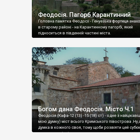
Феодосія. Пагорб Карантинний
Головна памятка Феодосії - Генуезька фортеця знах
в старому районі - на Карантинному пагорбі, який
підноситься в південній частині міста.
Богом дана Феодосія. Місто Ч.1
Феодосія (Кафа-12 (13) -15 (18) ст) - одне з найцікаві
мою думку) міст всього Кримського півострова .Ну,
думка в кожного своя, тому щоби розвіяти цей субєк
запрошую відвідати це