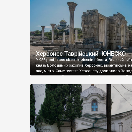
музею «Новгородський музей-заповідник» сотні арт
візантійської доби. Раритети викрадені з фондів об’
культурної спадщини ЮНЕСКО «Херсонеса Таврійсько
Офіційно – на виставку «Золото Візантії», але експер
влада в Україні вважають це лише […]
Херсонес Таврійський. ЮНЕСКО
У 988 році, після кількох місяців облоги, Великий киї
князь Володимир захопив Херсонес, візантійське, на
час, місто. Саме взяття Херсонесу дозволило Воло
диктувати свої умови візантійському імператору Вас
та одружитися з його дочкою Ганною. Цього ж року,
Херсонесі Володимир-язичник, став Василем-
християнином. А потім було Хрещення Русі. На честь
Херсонесу Таврійського названо місто […]