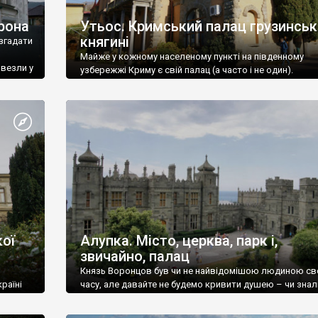
рона
Утьос. Кримський палац грузинськ
княгині
згадати
Майже у кожному населеному пункті на південному
ивезли у
узбережжі Криму є свій палац (а часто і не один).
ої
Алупка. Місто, церква, парк і,
звичайно, палац
Князь Воронцов був чи не найвідомішою людиною св
раїні
часу, але давайте не будемо кривити душею – чи знал
це прізвище до відвідин Алупки? Мабуть все таки ні.