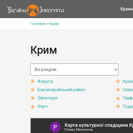
Крам
Головна
>
Крим
Крим
Алушта
Крас
Бахчисарайський район
Сева
Євпаторія
Сімф
Керч
Суда