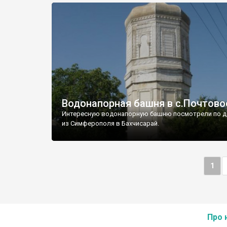
Водонапорная башня в с.Почтово
Интересную водонапорную башню посмотрели по д
из Симферополя в Бахчисарай.
1
Про 