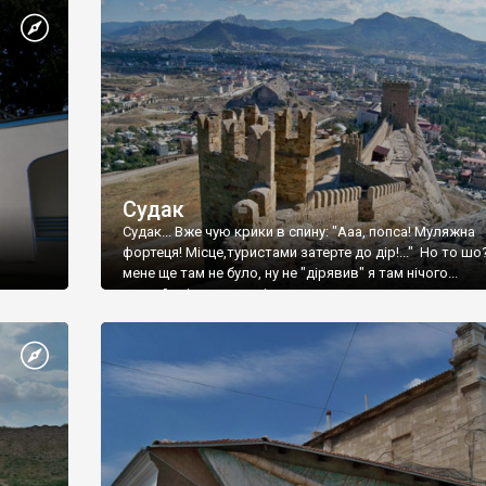
Судак
Судак... Вже чую крики в спину: "Ааа, попса! Муляжна
фортеця! Місце,туристами затерте до дір!..." Но то шо
мене ще там не було, ну не "дірявив" я там нічого...
принаймні до цього літа.