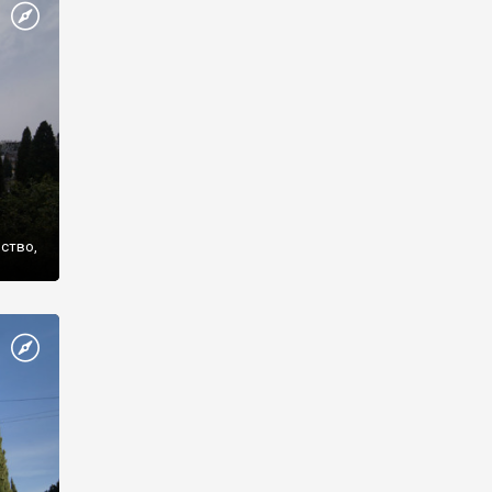
же
нство,