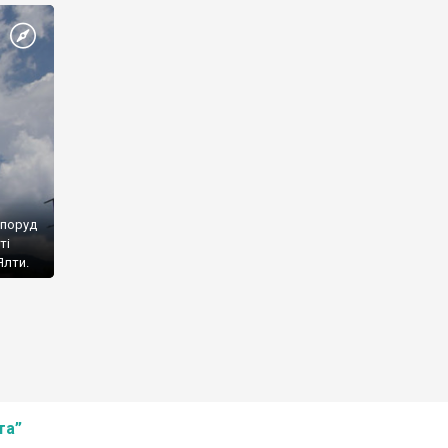
споруд
ті
Ялти.
та”