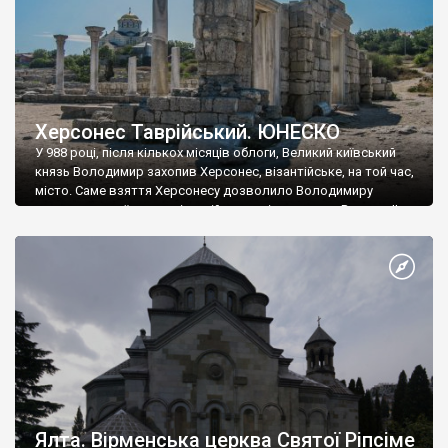
Херсонес Таврійський. ЮНЕСКО
У 988 році, після кількох місяців облоги, Великий київський
князь Володимир захопив Херсонес, візантійське, на той час,
місто. Саме взяття Херсонесу дозволило Володимиру
диктувати свої умови візантійському імператору Василю ІІ, та
одружитися з його дочкою Ганною. Цього ж року, в
Херсонесі Володимир-язичник, став Василем-християнином.
А потім було Хрещення Русі. На честь Херсонесу Таврійського
названо місто […]
Ялта. Вірменська церква Святої Ріпсіме