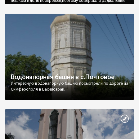
пешком вдоль побережья,поэтому совершали радиальные
вылазки из Оленевки.
Водонапорная башня в с.Почтовое
Интересную водонапорную башню посмотрели по дороге из
Симферополя в Бахчисарай.