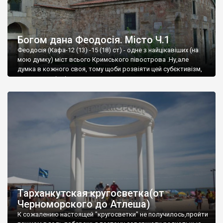
Богом дана Феодосія. Місто Ч.1
Феодосія (Кафа-12 (13) -15 (18) ст) - одне з найцікавіших (на
мою думку) міст всього Кримського півострова .Ну,але
думка в кожного своя, тому щоби розвіяти цей субєктивізм,
запрошую відвідати це
Тарханкутская кругосветка(от
Черноморского до Атлеша)
К сожалению настоящей "кругосветки" не получилось,пройти