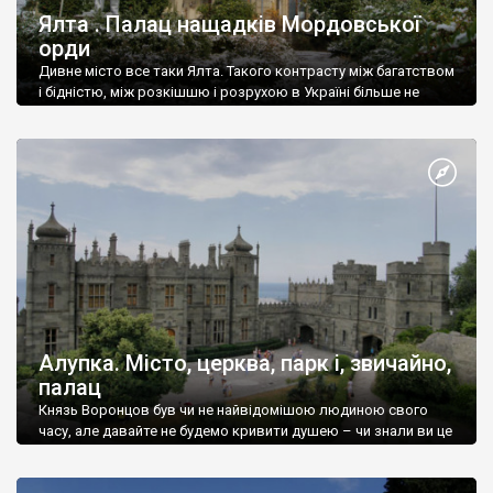
Ялта . Палац нащадків Мордовської
орди
Дивне місто все таки Ялта. Такого контрасту між багатством
і бідністю, між розкішшю і розрухою в Україні більше не
знайдеш.
Алупка. Місто, церква, парк і, звичайно,
палац
Князь Воронцов був чи не найвідомішою людиною свого
часу, але давайте не будемо кривити душею – чи знали ви це
прізвище до відвідин Алупки? Мабуть все таки ні.