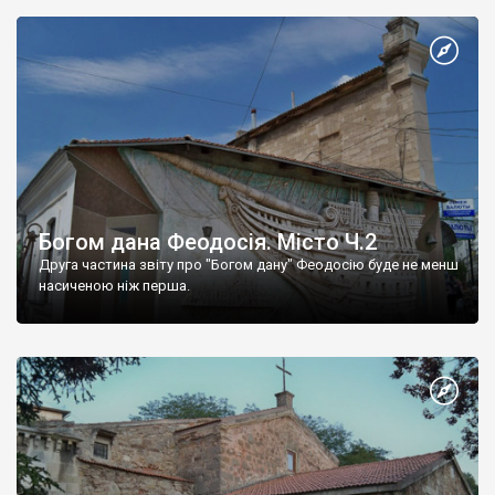
Богом дана Феодосія. Місто Ч.2
Друга частина звіту про "Богом дану" Феодосію буде не менш
насиченою ніж перша.