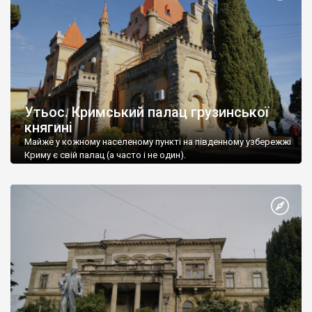
Утьос. Кримський палац грузинської
княгині
Майже у кожному населеному пункті на південному узбережжі
Криму є свій палац (а часто і не один).