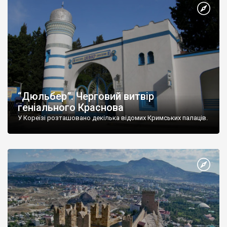
“Дюльбер”. Черговий витвір
геніального Краснова
У Кореїзі розташовано декілька відомих Кримських палаців.