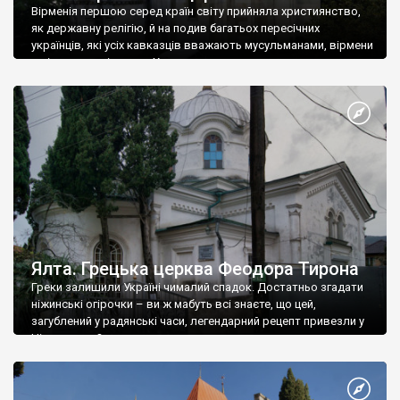
Вірменія першою серед країн світу прийняла християнство,
як державну релігію, й на подив багатьох пересічних
українців, які усіх кавказців вважають мусульманами, вірмени
є відданими вірянами Христа
Ялта. Грецька церква Феодора Тирона
Греки залишили Україні чималий спадок. Достатньо згадати
ніжинські огірочки – ви ж мабуть всі знаєте, що цей,
загублений у радянські часи, легендарний рецепт привезли у
Ніжин греки?