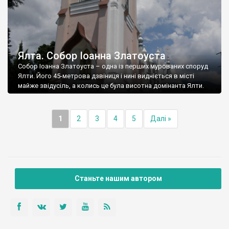
Ялта. Собор Іоанна Златоуста
Собор Іоанна Златоуста – одна із перших мурованих споруд
Ялти. Його 45-метрова дзвіниця і нині видніється в місті
майже звідусіль, а колись це була висотна домінанта Ялти.
1
2
3
4
5
Далі »
Станьте нашим автором