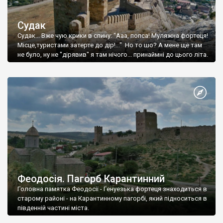
Судак
Судак... Вже чую крики в спину: "Ааа, попса! Муляжна фортеця!
Місце,туристами затерте до дір!..." Но то шо? А мене ще там
не було, ну не "дірявив" я там нічого... принаймні до цього літа.
Феодосія. Пагорб Карантинний
Головна памятка Феодосії - Генуезька фортеця знаходиться в
старому районі - на Карантинному пагорбі, який підноситься в
південній частині міста.