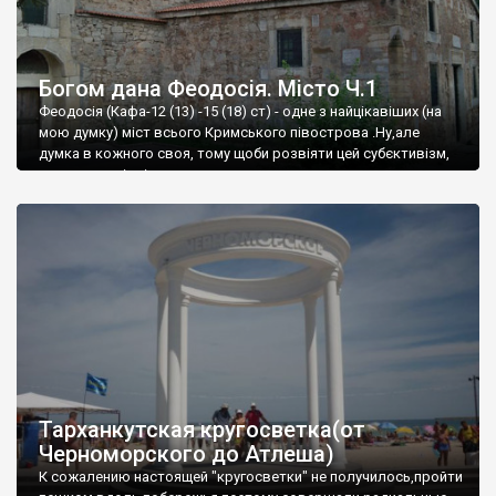
Богом дана Феодосія. Місто Ч.1
Феодосія (Кафа-12 (13) -15 (18) ст) - одне з найцікавіших (на
мою думку) міст всього Кримського півострова .Ну,але
думка в кожного своя, тому щоби розвіяти цей субєктивізм,
запрошую відвідати це
Тарханкутская кругосветка(от
Черноморского до Атлеша)
К сожалению настоящей "кругосветки" не получилось,пройти