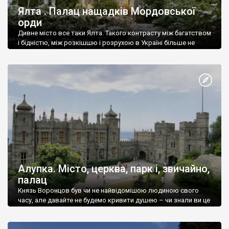
Ялта . Палац нащадків Мордовської
орди
Дивне місто все таки Ялта. Такого контрасту між багатством
і бідністю, між розкішшю і розрухою в Україні більше не
знайдеш.
Алупка. Місто, церква, парк і, звичайно,
палац
Князь Воронцов був чи не найвідомішою людиною свого
часу, але давайте не будемо кривити душею – чи знали ви це
прізвище до відвідин Алупки? Мабуть все таки ні.