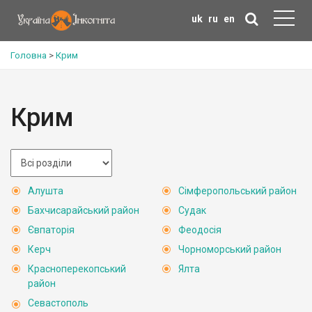
uk
ru
en
Головна
>
Крим
Крим
Алушта
Сімферопольський район
Бахчисарайський район
Судак
Євпаторія
Феодосія
Керч
Чорноморський район
Красноперекопський
Ялта
район
Севастополь