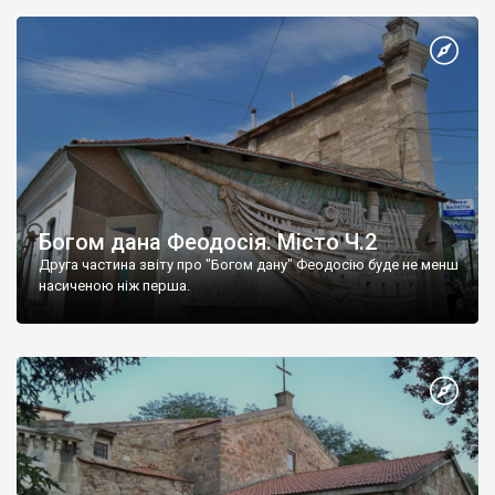
Богом дана Феодосія. Місто Ч.2
Друга частина звіту про "Богом дану" Феодосію буде не менш
насиченою ніж перша.