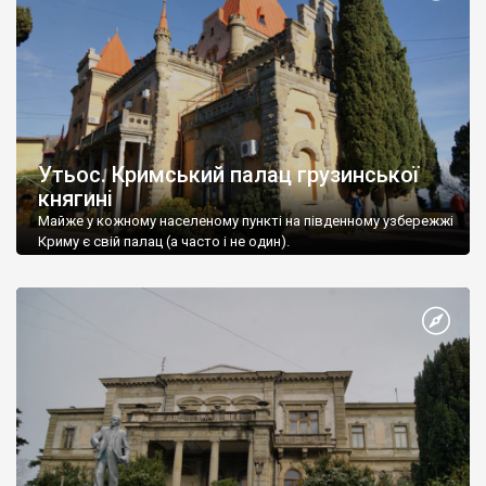
Утьос. Кримський палац грузинської
княгині
Майже у кожному населеному пункті на південному узбережжі
Криму є свій палац (а часто і не один).