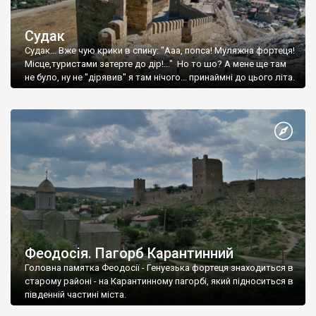
Судак
Судак... Вже чую крики в спину: "Ааа, попса! Муляжна фортеця!
Місце,туристами затерте до дір!..." Но то шо? А мене ще там
не було, ну не "дірявив" я там нічого... принаймні до цього літа.
Феодосія. Пагорб Карантинний
Головна памятка Феодосії - Генуезька фортеця знаходиться в
старому районі - на Карантинному пагорбі, який підноситься в
південній частині міста.