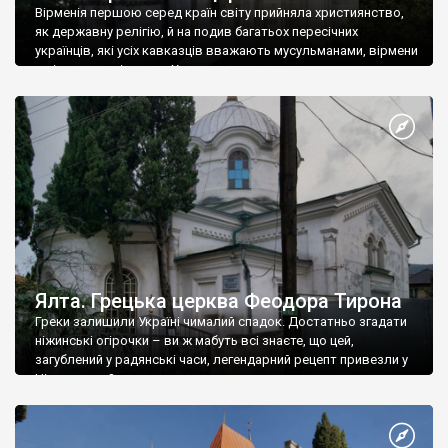
Вірменія першою серед країн світу прийняла християнство,
як державну релігію, й на подив багатьох пересічних
українців, які усіх кавказців вважають мусульманами, вірмени
є відданими вірянами Христа
Ялта. Грецька церква Феодора Тирона
Греки залишили Україні чималий спадок. Достатньо згадати
ніжинські огірочки – ви ж мабуть всі знаєте, що цей,
загублений у радянські часи, легендарний рецепт привезли у
Ніжин греки?