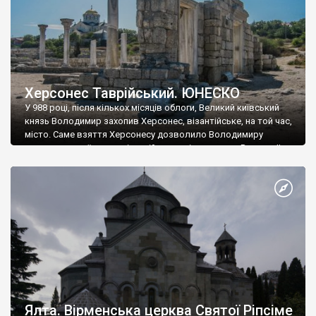
Херсонес Таврійський. ЮНЕСКО
У 988 році, після кількох місяців облоги, Великий київський
князь Володимир захопив Херсонес, візантійське, на той час,
місто. Саме взяття Херсонесу дозволило Володимиру
диктувати свої умови візантійському імператору Василю ІІ, та
одружитися з його дочкою Ганною. Цього ж року, в
Херсонесі Володимир-язичник, став Василем-християнином.
А потім було Хрещення Русі. На честь Херсонесу Таврійського
названо місто […]
Ялта. Вірменська церква Святої Ріпсіме