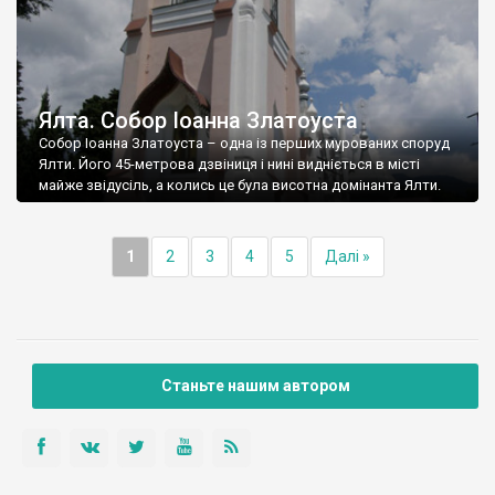
Ялта. Собор Іоанна Златоуста
Собор Іоанна Златоуста – одна із перших мурованих споруд
Ялти. Його 45-метрова дзвіниця і нині видніється в місті
майже звідусіль, а колись це була висотна домінанта Ялти.
1
2
3
4
5
Далі »
Станьте нашим автором