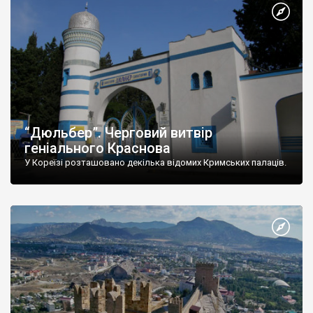
“Дюльбер”. Черговий витвір
геніального Краснова
У Кореїзі розташовано декілька відомих Кримських палаців.