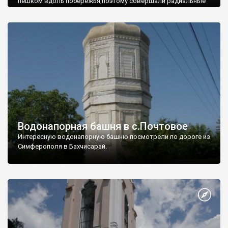
пешком вдоль побережья,поэтому совершали радиальные
вылазки из Оленевки.
Водонапорная башня в с.Почтовое
Интересную водонапорную башню посмотрели по дороге из
Симферополя в Бахчисарай.