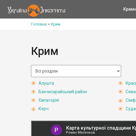
Крам
Головна
>
Крим
Крим
Алушта
Крас
Бахчисарайський район
Сева
Євпаторія
Сімф
Керч
Суда