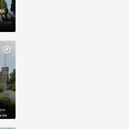
ої
ого
и ви