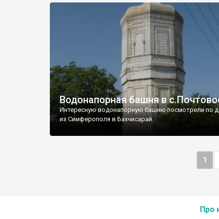
Водонапорная башня в с.Почтово
Интересную водонапорную башню посмотрели по д
из Симферополя в Бахчисарай.
1
Про 