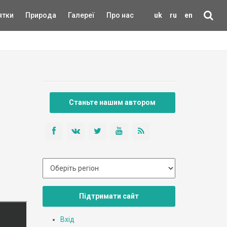
ятки
Природа
Галереї
Про нас
uk
ru
en
Станьте нашим автором
Підтримати сайт
Вхід