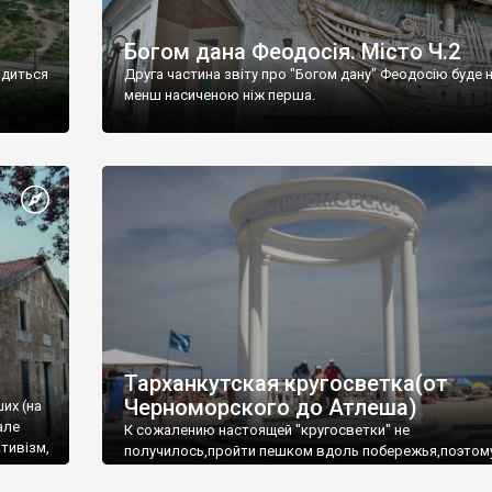
Богом дана Феодосія. Місто Ч.2
одиться
Друга частина звіту про "Богом дану" Феодосію буде 
менш насиченою ніж перша.
Тарханкутская кругосветка(от
Черноморского до Атлеша)
ших (на
але
К сожалению настоящей "кругосветки" не
тивізм,
получилось,пройти пешком вдоль побережья,поэтом
совершали радиальные вылазки из Оленевки.