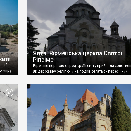
ефактів
називаються «повстяками» (postaki)…” “Вино. Крим
єкту
виробляє відмінне вино і його вдосталь: воно все ду
го».
легке біле і дуже […]
ти та
Ялта. Вірменська церква Святої
Ріпсіме
вський
 той
Вірменія першою серед країн світу прийняла христия
димиру
як державну релігію, й на подив багатьох пересічних
илю ІІ,
українців, які усіх кавказців вважають мусульманами,
 в
вірмени є відданими вірянами Христа