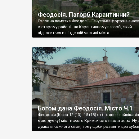
Феодосія. Пагорб Карантинний
Головна памятка Феодосії - Генуезька фортеця знах
в старому районі - на Карантинному пагорбі, який
підноситься в південній частині міста.
Богом дана Феодосія. Місто Ч.1
Феодосія (Кафа-12 (13) -15 (18) ст) - одне з найцікаві
мою думку) міст всього Кримського півострова .Ну,
думка в кожного своя, тому щоби розвіяти цей субєк
запрошую відвідати це