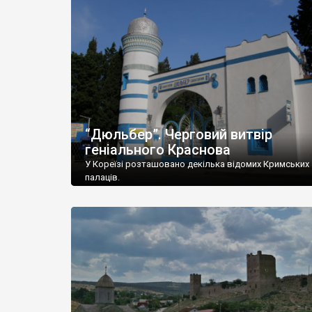
“Дюльбер”. Черговий витвір
геніального Краснова
У Кореїзі розташовано декілька відомих Кримських
палаців.