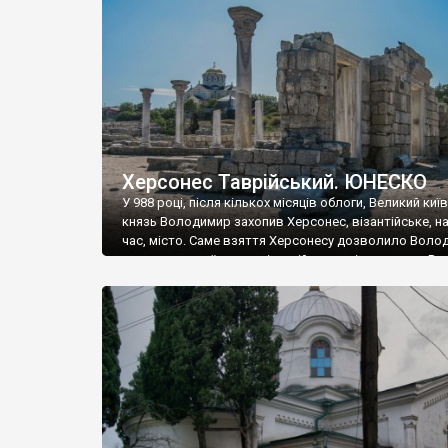
музею «Новгородський музей-заповідник» сотні арт
візантійської доби. Раритети викрадені з фондів об’
культурної спадщини ЮНЕСКО «Херсонеса Таврійсько
Офіційно – на виставку «Золото Візантії», але експер
влада в Україні вважають це лише […]
Херсонес Таврійський. ЮНЕСКО
У 988 році, після кількох місяців облоги, Великий киї
князь Володимир захопив Херсонес, візантійське, на
час, місто. Саме взяття Херсонесу дозволило Воло
диктувати свої умови візантійському імператору Вас
та одружитися з його дочкою Ганною. Цього ж року,
Херсонесі Володимир-язичник, став Василем-
християнином. А потім було Хрещення Русі. На честь
Херсонесу Таврійського названо місто […]