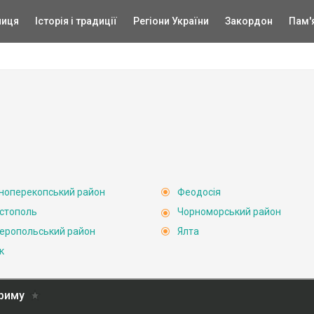
ниця
Історія і традиції
Регіони України
Закордон
Пам'
ноперекопський район
Феодосія
стополь
Чорноморський район
еропольський район
Ялта
к