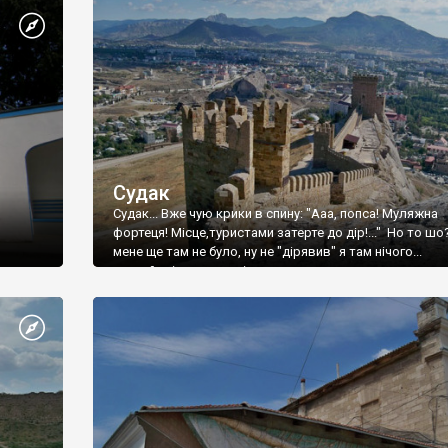
Судак
Судак... Вже чую крики в спину: "Ааа, попса! Муляжна
фортеця! Місце,туристами затерте до дір!..." Но то шо
мене ще там не було, ну не "дірявив" я там нічого...
принаймні до цього літа.