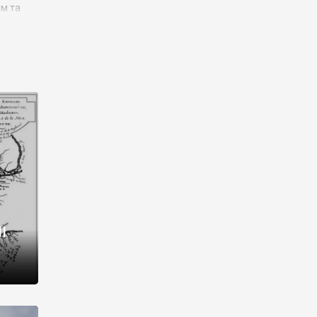
им та
ора і
є
го типу,
ей-
рний
ста:
 райони
від 2
I
і,
рукти,
 котрі