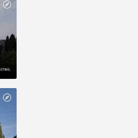
же
нство,