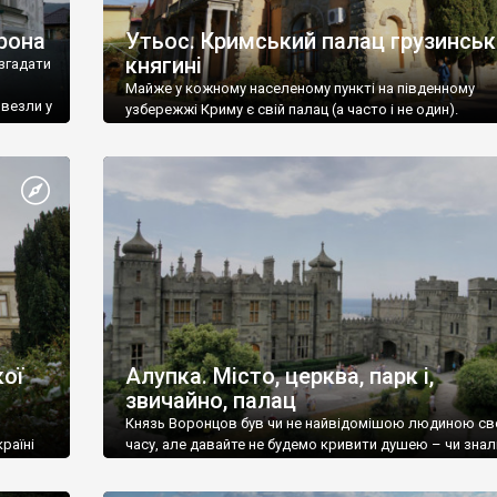
рона
Утьос. Кримський палац грузинськ
княгині
згадати
Майже у кожному населеному пункті на південному
ивезли у
узбережжі Криму є свій палац (а часто і не один).
ої
Алупка. Місто, церква, парк і,
звичайно, палац
Князь Воронцов був чи не найвідомішою людиною св
раїні
часу, але давайте не будемо кривити душею – чи знал
це прізвище до відвідин Алупки? Мабуть все таки ні.