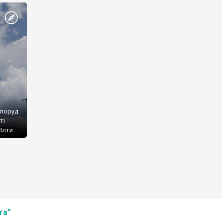
споруд
ті
Ялти.
та”