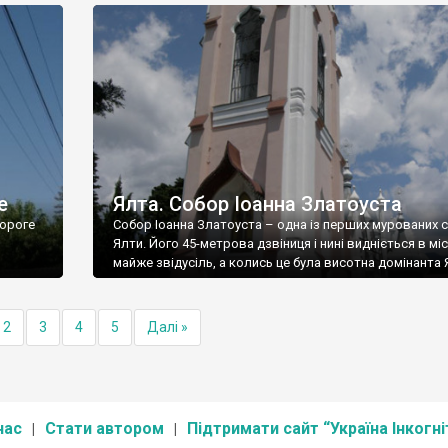
е
Ялта. Собор Іоанна Златоуста
ороге
Собор Іоанна Златоуста – одна із перших мурованих 
Ялти. Його 45-метрова дзвіниця і нині видніється в міс
майже звідусіль, а колись це була висотна домінанта 
2
3
4
5
Далі »
нас
Стати автором
Підтримати сайт “Україна Інкогні