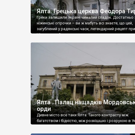
Ялта. Грецька церква Феодора Ти
Греки залишили Україні чималий спадок. Достатньо 
ніжинські огірочки – ви ж мабуть всі знаєте, що цей,
загублений у радянські часи, легендарний рецепт пр
Ніжин греки?
Ялта . Палац нащадків Мордовськ
орди
Дивне місто все таки Ялта. Такого контрасту між
багатством і бідністю, між розкішшю і розрухою в Ук
більше не знайдеш.