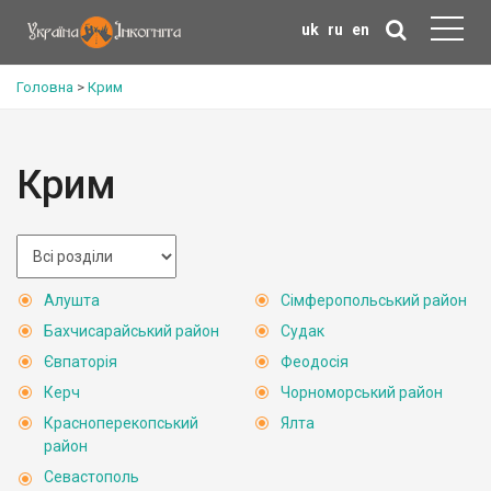
uk
ru
en
Головна
>
Крим
Крим
Алушта
Сімферопольський район
Бахчисарайський район
Судак
Євпаторія
Феодосія
Керч
Чорноморський район
Красноперекопський
Ялта
район
Севастополь