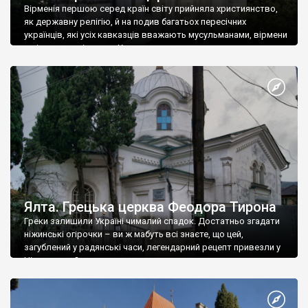
Вірменія першою серед країн світу прийняла християнство,
як державну релігію, й на подив багатьох пересічних
українців, які усіх кавказців вважають мусульманами, вірмени
є відданими вірянами Христа
Ялта. Грецька церква Феодора Тирона
Греки залишили Україні чималий спадок. Достатньо згадати
ніжинські огірочки – ви ж мабуть всі знаєте, що цей,
загублений у радянські часи, легендарний рецепт привезли у
Ніжин греки?