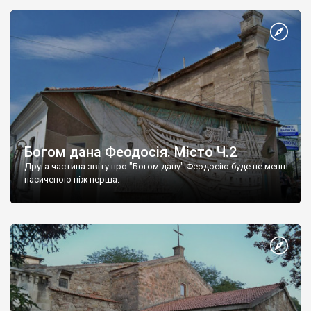
Богом дана Феодосія. Місто Ч.2
Друга частина звіту про "Богом дану" Феодосію буде не менш
насиченою ніж перша.