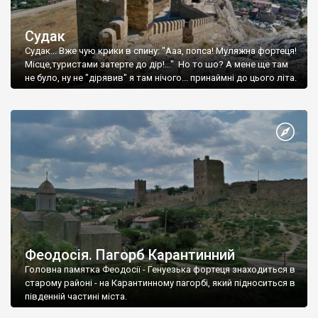
Судак
Судак... Вже чую крики в спину: "Ааа, попса! Муляжна фортеця!
Місце,туристами затерте до дір!..." Но то шо? А мене ще там
не було, ну не "дірявив" я там нічого... принаймні до цього літа.
Феодосія. Пагорб Карантинний
Головна памятка Феодосії - Генуезька фортеця знаходиться в
старому районі - на Карантинному пагорбі, який підноситься в
південній частині міста.