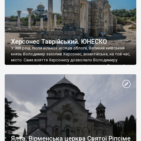
Херсонес Таврійський. ЮНЕСКО
У 988 році, після кількох місяців облоги, Великий київський
князь Володимир захопив Херсонес, візантійське, на той час,
місто. Саме взяття Херсонесу дозволило Володимиру
диктувати свої умови візантійському імператору Василю ІІ, та
одружитися з його дочкою Ганною. Цього ж року, в
Херсонесі Володимир-язичник, став Василем-християнином.
А потім було Хрещення Русі. На честь Херсонесу Таврійського
названо місто […]
Ялта. Вірменська церква Святої Ріпсіме