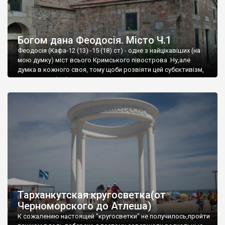
Богом дана Феодосія. Місто Ч.1
Феодосія (Кафа-12 (13) -15 (18) ст) - одне з найцікавіших (на
мою думку) міст всього Кримського півострова .Ну,але
думка в кожного своя, тому щоби розвіяти цей субєктивізм,
запрошую відвідати це
Тарханкутская кругосветка(от
Черноморского до Атлеша)
К сожалению настоящей "кругосветки" не получилось,пройти