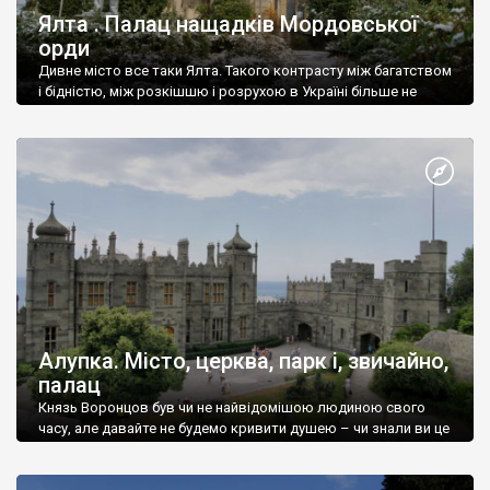
Ялта . Палац нащадків Мордовської
орди
Дивне місто все таки Ялта. Такого контрасту між багатством
і бідністю, між розкішшю і розрухою в Україні більше не
знайдеш.
Алупка. Місто, церква, парк і, звичайно,
палац
Князь Воронцов був чи не найвідомішою людиною свого
часу, але давайте не будемо кривити душею – чи знали ви це
прізвище до відвідин Алупки? Мабуть все таки ні.