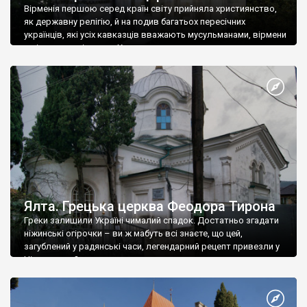
Вірменія першою серед країн світу прийняла християнство,
як державну релігію, й на подив багатьох пересічних
українців, які усіх кавказців вважають мусульманами, вірмени
є відданими вірянами Христа
Ялта. Грецька церква Феодора Тирона
Греки залишили Україні чималий спадок. Достатньо згадати
ніжинські огірочки – ви ж мабуть всі знаєте, що цей,
загублений у радянські часи, легендарний рецепт привезли у
Ніжин греки?