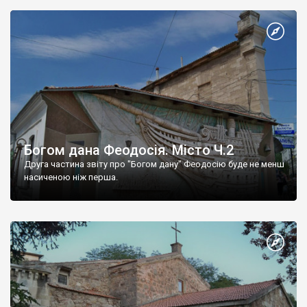
Богом дана Феодосія. Місто Ч.2
Друга частина звіту про "Богом дану" Феодосію буде не менш
насиченою ніж перша.