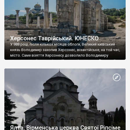
Херсонес Таврійський. ЮНЕСКО
У 988 році, після кількох місяців облоги, Великий київський
князь Володимир захопив Херсонес, візантійське, на той час,
місто. Саме взяття Херсонесу дозволило Володимиру
диктувати свої умови візантійському імператору Василю ІІ, та
одружитися з його дочкою Ганною. Цього ж року, в
Херсонесі Володимир-язичник, став Василем-християнином.
А потім було Хрещення Русі. На честь Херсонесу Таврійського
названо місто […]
Ялта. Вірменська церква Святої Ріпсіме