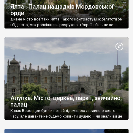
Ялта . Палац нащадків Мордовської
орди
Дивне місто все таки Ялта. Такого контрасту між багатством
і бідністю, між розкішшю і розрухою в Україні більше не
знайдеш.
Алупка. Місто, церква, парк і, звичайно,
палац
Князь Воронцов був чи не найвідомішою людиною свого
часу, але давайте не будемо кривити душею – чи знали ви це
прізвище до відвідин Алупки? Мабуть все таки ні.