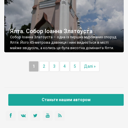
Ялта. Собор Іоанна Златоуста
Собор Іоанна Златоуста – одна із перших мурованих споруд
Ялти. Його 45-метрова дзвіниця і нині видніється в місті
майже звідусіль, а колись це була висотна домінанта Ялти.
1
2
3
4
5
Далі »
Станьте нашим автором