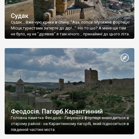
Судак
Судак... Вже чую крики в спину: "Ааа, попса! Муляжна фортеця!
Місце,туристами затерте до дір!..." Но то шо? А мене ще там
не було, ну не "дірявив" я там нічого... принаймні до цього літа.
Феодосія. Пагорб Карантинний
Головна памятка Феодосії - Генуезька фортеця знаходиться в
старому районі - на Карантинному пагорбі, який підноситься в
південній частині міста.