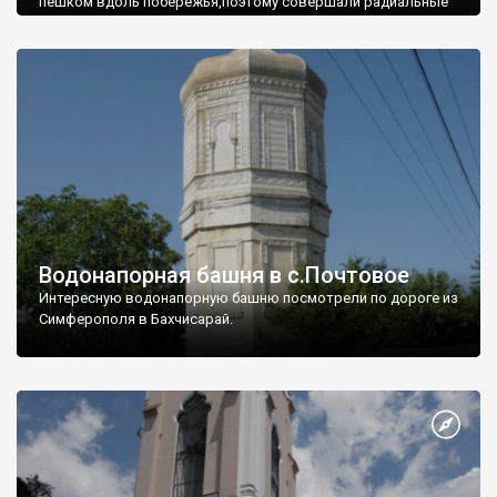
пешком вдоль побережья,поэтому совершали радиальные
вылазки из Оленевки.
Водонапорная башня в с.Почтовое
Интересную водонапорную башню посмотрели по дороге из
Симферополя в Бахчисарай.