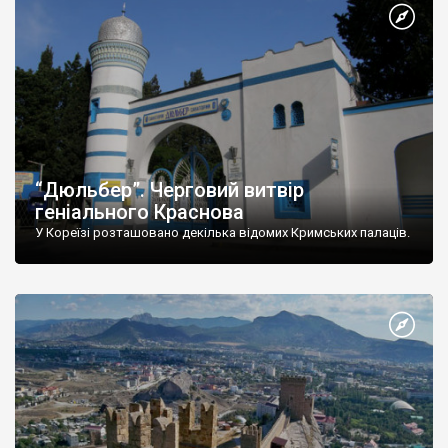
“Дюльбер”. Черговий витвір
геніального Краснова
У Кореїзі розташовано декілька відомих Кримських палаців.