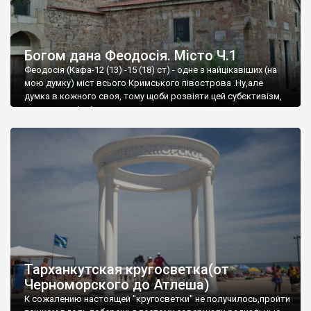
Богом дана Феодосія. Місто Ч.1
Феодосія (Кафа-12 (13) -15 (18) ст) - одне з найцікавіших (на
мою думку) міст всього Кримського півострова .Ну,але
думка в кожного своя, тому щоби розвіяти цей субєктивізм,
запрошую відвідати це
Тарханкутская кругосветка(от
Черноморского до Атлеша)
К сожалению настоящей "кругосветки" не получилось,пройти