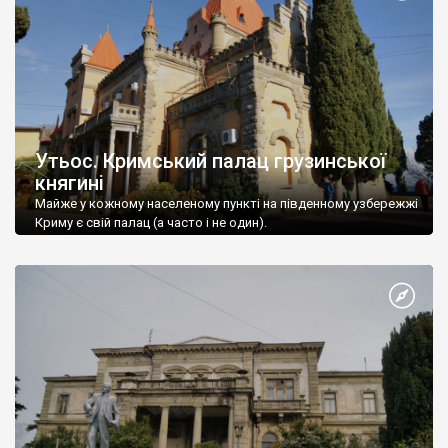
Утьос. Кримський палац грузинської
княгині
Майже у кожному населеному пункті на південному узбережжі
Криму є свій палац (а часто і не один).