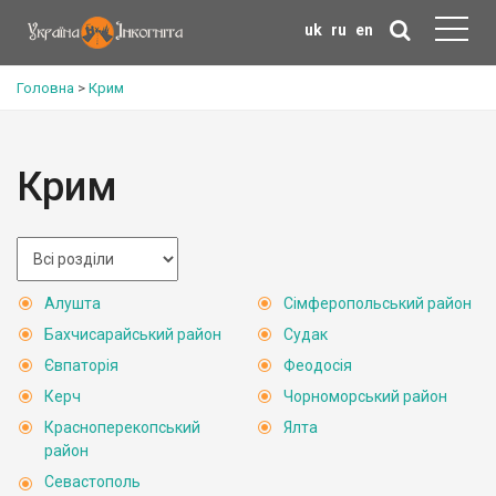
uk
ru
en
Головна
>
Крим
Крим
Алушта
Сімферопольський район
Бахчисарайський район
Судак
Євпаторія
Феодосія
Керч
Чорноморський район
Красноперекопський
Ялта
район
Севастополь