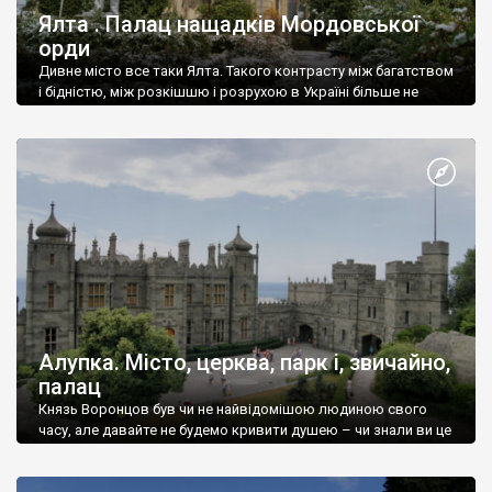
Ялта . Палац нащадків Мордовської
орди
Дивне місто все таки Ялта. Такого контрасту між багатством
і бідністю, між розкішшю і розрухою в Україні більше не
знайдеш.
Алупка. Місто, церква, парк і, звичайно,
палац
Князь Воронцов був чи не найвідомішою людиною свого
часу, але давайте не будемо кривити душею – чи знали ви це
прізвище до відвідин Алупки? Мабуть все таки ні.