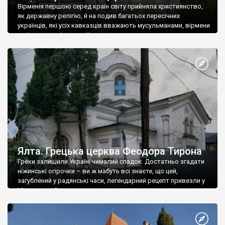
Вірменія першою серед країн світу прийняла християнство,
як державну релігію, й на подив багатьох пересічних
українців, які усіх кавказців вважають мусульманами, вірмени
є відданими вірянами Христа
Ялта. Грецька церква Феодора Тирона
Греки залишили Україні чималий спадок. Достатньо згадати
ніжинські огірочки – ви ж мабуть всі знаєте, що цей,
загублений у радянські часи, легендарний рецепт привезли у
Ніжин греки?