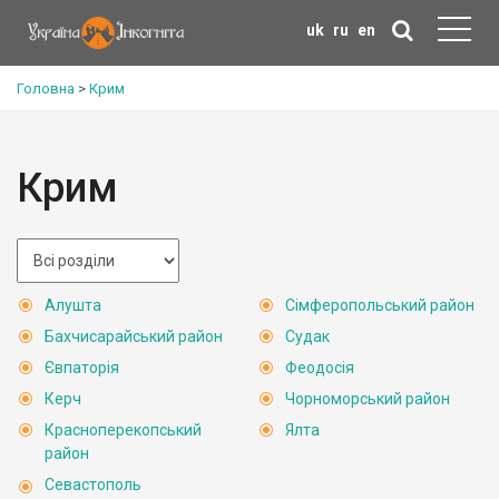
uk
ru
en
Головна
>
Крим
Крим
Алушта
Сімферопольський район
Бахчисарайський район
Судак
Євпаторія
Феодосія
Керч
Чорноморський район
Красноперекопський
Ялта
район
Севастополь