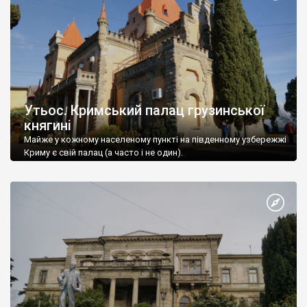
Утьос. Кримський палац грузинської
княгині
Майже у кожному населеному пункті на південному узбережжі
Криму є свій палац (а часто і не один).