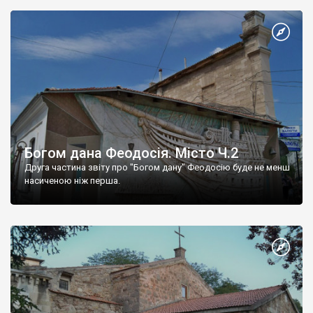
Богом дана Феодосія. Місто Ч.2
Друга частина звіту про "Богом дану" Феодосію буде не менш
насиченою ніж перша.