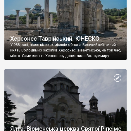
Херсонес Таврійський. ЮНЕСКО
У 988 році, після кількох місяців облоги, Великий київський
князь Володимир захопив Херсонес, візантійське, на той час,
місто. Саме взяття Херсонесу дозволило Володимиру
диктувати свої умови візантійському імператору Василю ІІ, та
одружитися з його дочкою Ганною. Цього ж року, в
Херсонесі Володимир-язичник, став Василем-християнином.
А потім було Хрещення Русі. На честь Херсонесу Таврійського
названо місто […]
Ялта. Вірменська церква Святої Ріпсіме