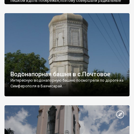
пешком вдоль побережья,поэтому совершали радиальные
вылазки из Оленевки.
Водонапорная башня в с.Почтовое
Интересную водонапорную башню посмотрели по дороге из
Симферополя в Бахчисарай.