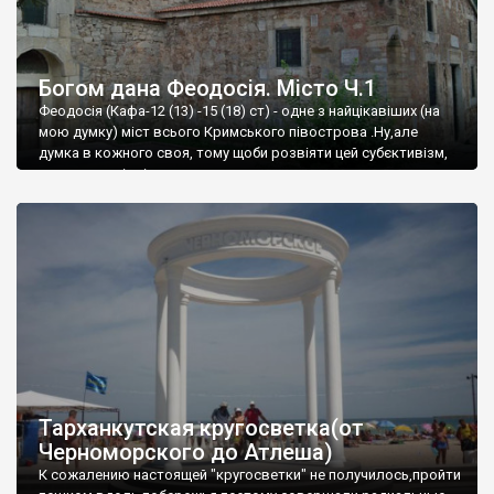
Богом дана Феодосія. Місто Ч.1
Феодосія (Кафа-12 (13) -15 (18) ст) - одне з найцікавіших (на
мою думку) міст всього Кримського півострова .Ну,але
думка в кожного своя, тому щоби розвіяти цей субєктивізм,
запрошую відвідати це
Тарханкутская кругосветка(от
Черноморского до Атлеша)
К сожалению настоящей "кругосветки" не получилось,пройти