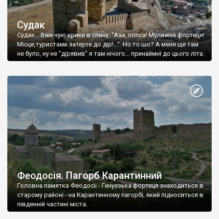
Судак
Судак... Вже чую крики в спину: "Ааа, попса! Муляжна фортеця!
Місце,туристами затерте до дір!..." Но то шо? А мене ще там
не було, ну не "дірявив" я там нічого... принаймні до цього літа.
Феодосія. Пагорб Карантинний
Головна памятка Феодосії - Генуезька фортеця знаходиться в
старому районі - на Карантинному пагорбі, який підноситься в
південній частині міста.