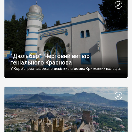
“Дюльбер”. Черговий витвір
геніального Краснова
У Кореїзі розташовано декілька відомих Кримських палаців.