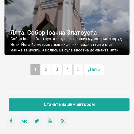
Ялта. Собор Іоанна Златоуста
Собор Іоанна Златоуста – одна із перших мурованих споруд
Ялти. Його 45-метрова дзвіниця і нині видніється в місті
майже звідусіль, а колись це була висотна домінанта Ялти.
1
2
3
4
5
Далі »
Станьте нашим автором