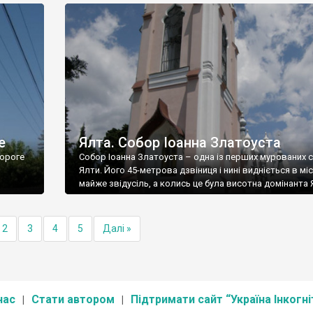
е
Ялта. Собор Іоанна Златоуста
ороге
Собор Іоанна Златоуста – одна із перших мурованих 
Ялти. Його 45-метрова дзвіниця і нині видніється в міс
майже звідусіль, а колись це була висотна домінанта 
2
3
4
5
Далі »
нас
Стати автором
Підтримати сайт “Україна Інкогні