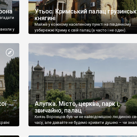
рона
Утьос. Кримський палац грузинськ
княгині
згадати
Майже у кожному населеному пункті на південному
ивезли у
узбережжі Криму є свій палац (а часто і не один).
ої
Алупка. Місто, церква, парк і,
звичайно, палац
Князь Воронцов був чи не найвідомішою людиною св
раїні
часу, але давайте не будемо кривити душею – чи знал
це прізвище до відвідин Алупки? Мабуть все таки ні.