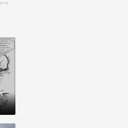
им та
ора і
є
го типу,
ей-
рний
ста:
 райони
від 2
I
і,
рукти,
 котрі