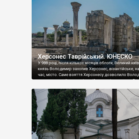
музею «Новгородський музей-заповідник» сотні арт
візантійської доби. Раритети викрадені з фондів об’
культурної спадщини ЮНЕСКО «Херсонеса Таврійсько
Офіційно – на виставку «Золото Візантії», але експер
влада в Україні вважають це лише […]
Херсонес Таврійський. ЮНЕСКО
У 988 році, після кількох місяців облоги, Великий киї
князь Володимир захопив Херсонес, візантійське, на
час, місто. Саме взяття Херсонесу дозволило Воло
диктувати свої умови візантійському імператору Вас
та одружитися з його дочкою Ганною. Цього ж року,
Херсонесі Володимир-язичник, став Василем-
християнином. А потім було Хрещення Русі. На честь
Херсонесу Таврійського названо місто […]