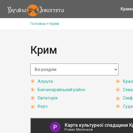
Крам
Головна
>
Крим
Крим
Алушта
Крас
Бахчисарайський район
Сева
Євпаторія
Сімф
Керч
Суда