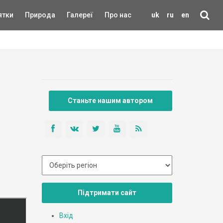
ятки
Природа
Галереї
Про нас
uk
ru
en
Станьте нашим автором
Підтримати сайт
Вхід