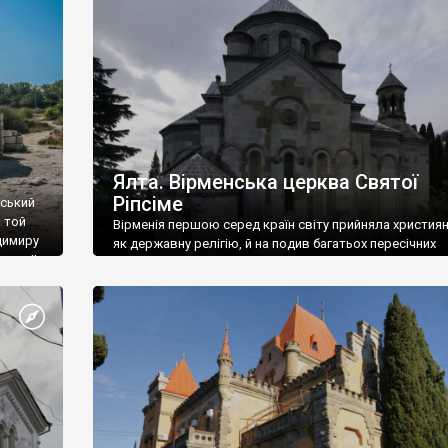
ефактів
називаються «повстяками» (postaki)…” “Вино. Крим
єкту
виробляє відмінне вино і його вдосталь: воно все ду
го».
легке біле і дуже […]
ти та
Ялта. Вірменська церква Святої
Ріпсіме
вський
 той
Вірменія першою серед країн світу прийняла христия
димиру
як державну релігію, й на подив багатьох пересічних
илю ІІ,
українців, які усіх кавказців вважають мусульманами,
 в
вірмени є відданими вірянами Христа