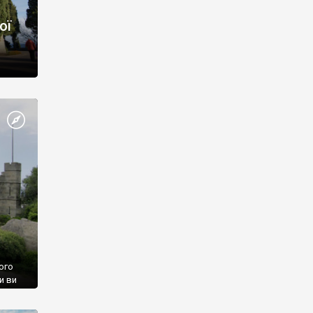
ої
ого
и ви