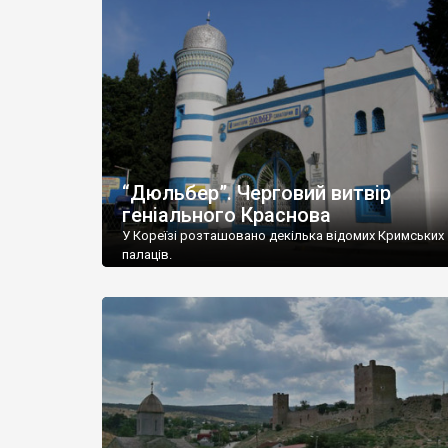
“Дюльбер”. Черговий витвір
геніального Краснова
У Кореїзі розташовано декілька відомих Кримських
палаців.