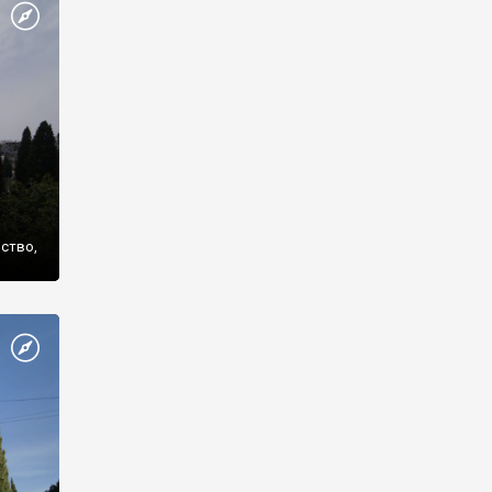
же
нство,