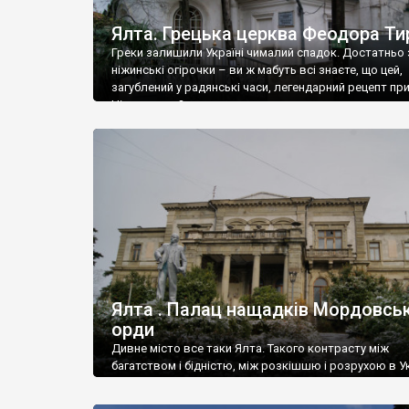
Ялта. Грецька церква Феодора Ти
Греки залишили Україні чималий спадок. Достатньо 
ніжинські огірочки – ви ж мабуть всі знаєте, що цей,
загублений у радянські часи, легендарний рецепт пр
Ніжин греки?
Ялта . Палац нащадків Мордовськ
орди
Дивне місто все таки Ялта. Такого контрасту між
багатством і бідністю, між розкішшю і розрухою в Ук
більше не знайдеш.