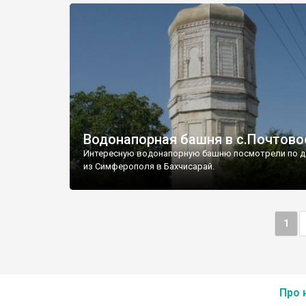
Водонапорная башня в с.Почтово
Интересную водонапорную башню посмотрели по д
из Симферополя в Бахчисарай.
1
Про 