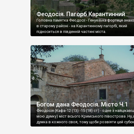
Феодосія. Пагорб Карантинний
Головна памятка Феодосії - Генуезька фортеця знах
в старому районі - на Карантинному пагорбі, який
підноситься в південній частині міста.
Богом дана Феодосія. Місто Ч.1
Феодосія (Кафа-12 (13) -15 (18) ст) - одне з найцікаві
мою думку) міст всього Кримського півострова .Ну,
думка в кожного своя, тому щоби розвіяти цей субєк
запрошую відвідати це