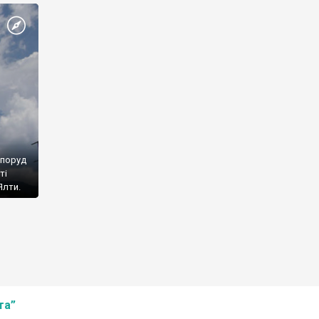
споруд
ті
Ялти.
та”