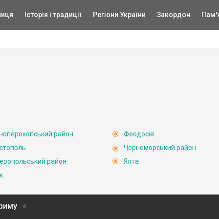
ниця
Історія і традиції
Регіони України
Закордон
Пам'
ноперекопський район
Феодосія
стополь
Чорноморський район
еропольський район
Ялта
к