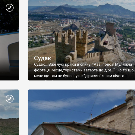
Судак
Судак... Вже чую крики в спину: "Ааа, попса! Муляжна
фортеця! Місце,туристами затерте до дір!..." Но то шо
мене ще там не було, ну не "дірявив" я там нічого...
принаймні до цього літа.