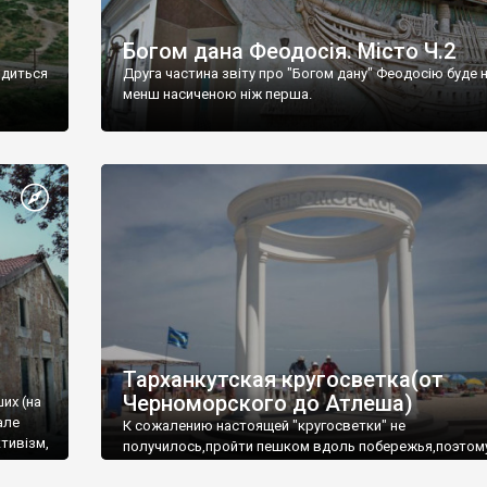
Богом дана Феодосія. Місто Ч.2
одиться
Друга частина звіту про "Богом дану" Феодосію буде 
менш насиченою ніж перша.
Тарханкутская кругосветка(от
Черноморского до Атлеша)
ших (на
але
К сожалению настоящей "кругосветки" не
тивізм,
получилось,пройти пешком вдоль побережья,поэтом
совершали радиальные вылазки из Оленевки.