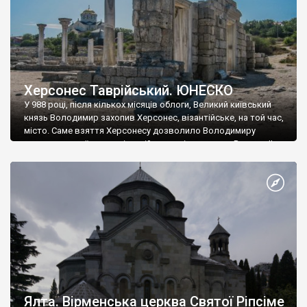
Херсонес Таврійський. ЮНЕСКО
У 988 році, після кількох місяців облоги, Великий київський
князь Володимир захопив Херсонес, візантійське, на той час,
місто. Саме взяття Херсонесу дозволило Володимиру
диктувати свої умови візантійському імператору Василю ІІ, та
одружитися з його дочкою Ганною. Цього ж року, в
Херсонесі Володимир-язичник, став Василем-християнином.
А потім було Хрещення Русі. На честь Херсонесу Таврійського
названо місто […]
Ялта. Вірменська церква Святої Ріпсіме