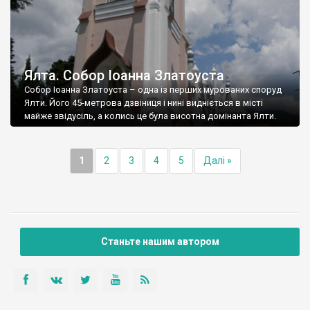
Ялта. Собор Іоанна Златоуста
Собор Іоанна Златоуста – одна із перших мурованих споруд
Ялти. Його 45-метрова дзвіниця і нині видніється в місті
майже звідусіль, а колись це була висотна домінанта Ялти.
1
2
3
4
5
Далі »
Станьте нашим автором