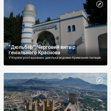
“Дюльбер”. Черговий витвір
геніального Краснова
У Кореїзі розташовано декілька відомих Кримських палаців.