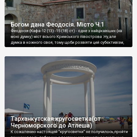
Богом дана Феодосія. Місто Ч.1
Феодосія (Кафа-12 (13) -15 (18) ст) - одне з найцікавіших (на
мою думку) міст всього Кримського півострова .Ну,але
думка в кожного своя, тому щоби розвіяти цей субєктивізм,
запрошую відвідати це
Тарханкутская кругосветка(от
Черноморского до Атлеша)
К сожалению настоящей "кругосветки" не получилось,пройти