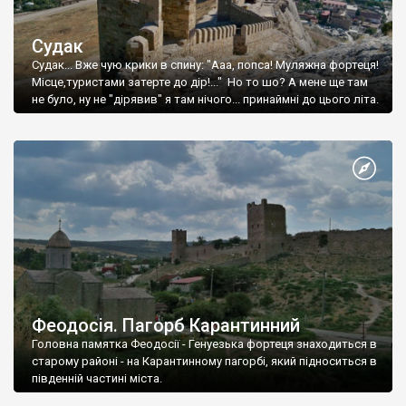
Судак
Судак... Вже чую крики в спину: "Ааа, попса! Муляжна фортеця!
Місце,туристами затерте до дір!..." Но то шо? А мене ще там
не було, ну не "дірявив" я там нічого... принаймні до цього літа.
Феодосія. Пагорб Карантинний
Головна памятка Феодосії - Генуезька фортеця знаходиться в
старому районі - на Карантинному пагорбі, який підноситься в
південній частині міста.