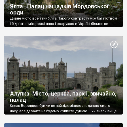
Ялта . Палац нащадків Мордовської
орди
Дивне місто все таки Ялта. Такого контрасту між багатством
і бідністю, між розкішшю і розрухою в Україні більше не
знайдеш.
Алупка. Місто, церква, парк і, звичайно,
палац
Князь Воронцов був чи не найвідомішою людиною свого
часу, але давайте не будемо кривити душею – чи знали ви це
прізвище до відвідин Алупки? Мабуть все таки ні.