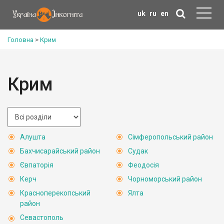
uk
ru
en
Головна
>
Крим
Крим
Алушта
Сімферопольський район
Бахчисарайський район
Судак
Євпаторія
Феодосія
Керч
Чорноморський район
Красноперекопський
Ялта
район
Севастополь