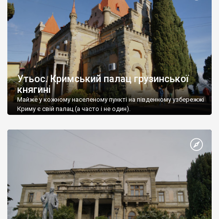
Утьос. Кримський палац грузинської
княгині
Майже у кожному населеному пункті на південному узбережжі
Криму є свій палац (а часто і не один).