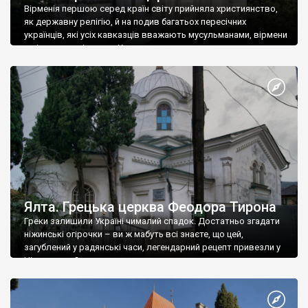
Вірменія першою серед країн світу прийняла християнство,
як державну релігію, й на подив багатьох пересічних
українців, які усіх кавказців вважають мусульманами, вірмени
є відданими вірянами Христа
Ялта. Грецька церква Феодора Тирона
Греки залишили Україні чималий спадок. Достатньо згадати
ніжинські огірочки – ви ж мабуть всі знаєте, що цей,
загублений у радянські часи, легендарний рецепт привезли у
Ніжин греки?