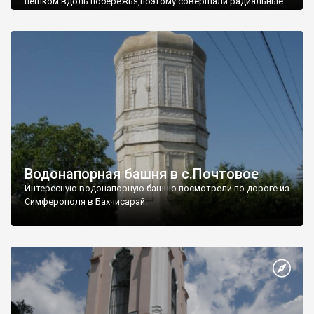
пешком вдоль побережья,поэтому совершали радиальные
вылазки из Оленевки.
Водонапорная башня в с.Почтовое
Интересную водонапорную башню посмотрели по дороге из
Симферополя в Бахчисарай.