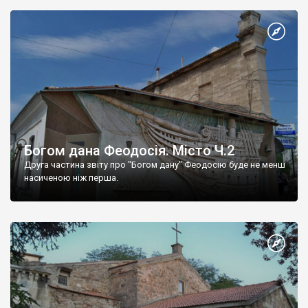
Богом дана Феодосія. Місто Ч.2
Друга частина звіту про "Богом дану" Феодосію буде не менш
насиченою ніж перша.