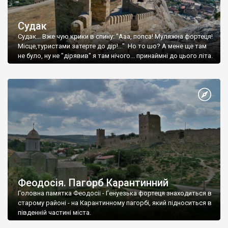
Судак
Судак... Вже чую крики в спину: "Ааа, попса! Муляжна фортеця!
Місце,туристами затерте до дір!..." Но то шо? А мене ще там
не було, ну не "дірявив" я там нічого... принаймні до цього літа.
Феодосія. Пагорб Карантинний
Головна памятка Феодосії - Генуезька фортеця знаходиться в
старому районі - на Карантинному пагорбі, який підноситься в
південній частині міста.