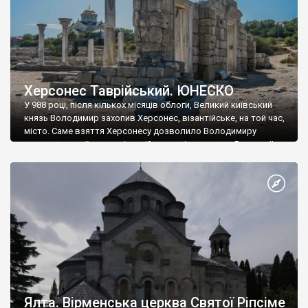
Херсонес Таврійський. ЮНЕСКО
У 988 році, після кількох місяців облоги, Великий київський
князь Володимир захопив Херсонес, візантійське, на той час,
місто. Саме взяття Херсонесу дозволило Володимиру
диктувати свої умови візантійському імператору Василю ІІ, та
одружитися з його дочкою Ганною. Цього ж року, в
Херсонесі Володимир-язичник, став Василем-християнином.
А потім було Хрещення Русі. На честь Херсонесу Таврійського
названо місто […]
Ялта. Вірменська церква Святої Ріпсіме