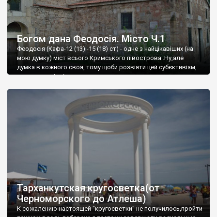
Богом дана Феодосія. Місто Ч.1
Феодосія (Кафа-12 (13) -15 (18) ст) - одне з найцікавіших (на
мою думку) міст всього Кримського півострова .Ну,але
думка в кожного своя, тому щоби розвіяти цей субєктивізм,
запрошую відвідати це
Тарханкутская кругосветка(от
Черноморского до Атлеша)
К сожалению настоящей "кругосветки" не получилось,пройти