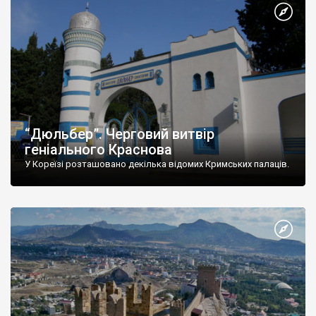
“Дюльбер”. Черговий витвір
геніального Краснова
У Кореїзі розташовано декілька відомих Кримських палаців.