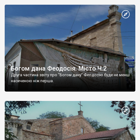
Богом дана Феодосія. Місто Ч.2
Друга частина звіту про "Богом дану" Феодосію буде не менш
насиченою ніж перша.