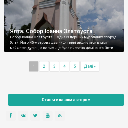
Ялта. Собор Іоанна Златоуста
Собор Іоанна Златоуста – одна із перших мурованих споруд
Ялти. Його 45-метрова дзвіниця і нині видніється в місті
майже звідусіль, а колись це була висотна домінанта Ялти.
1
2
3
4
5
Далі »
Станьте нашим автором