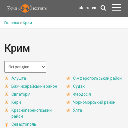
uk
ru
en
Головна
>
Крим
Крим
Алушта
Сімферопольський район
Бахчисарайський район
Судак
Євпаторія
Феодосія
Керч
Чорноморський район
Красноперекопський
Ялта
район
Севастополь