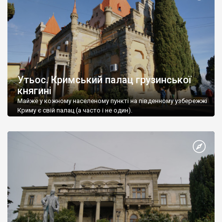
Утьос. Кримський палац грузинської
княгині
Майже у кожному населеному пункті на південному узбережжі
Криму є свій палац (а часто і не один).