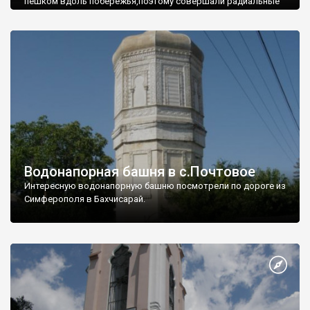
пешком вдоль побережья,поэтому совершали радиальные
вылазки из Оленевки.
Водонапорная башня в с.Почтовое
Интересную водонапорную башню посмотрели по дороге из
Симферополя в Бахчисарай.