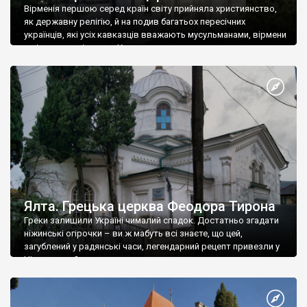
Вірменія першою серед країн світу прийняла християнство,
як державну релігію, й на подив багатьох пересічних
українців, які усіх кавказців вважають мусульманами, вірмени
є відданими вірянами Христа
Ялта. Грецька церква Феодора Тирона
Греки залишили Україні чималий спадок. Достатньо згадати
ніжинські огірочки – ви ж мабуть всі знаєте, що цей,
загублений у радянські часи, легендарний рецепт привезли у
Ніжин греки?