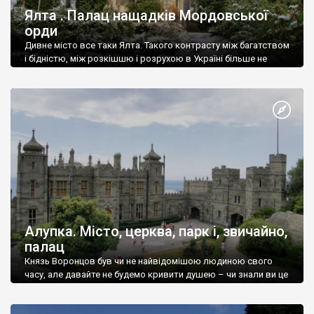
Ялта . Палац нащадків Мордовської
орди
Дивне місто все таки Ялта. Такого контрасту між багатством
і бідністю, між розкішшю і розрухою в Україні більше не
знайдеш.
Алупка. Місто, церква, парк і, звичайно,
палац
Князь Воронцов був чи не найвідомішою людиною свого
часу, але давайте не будемо кривити душею – чи знали ви це
прізвище до відвідин Алупки? Мабуть все таки ні.