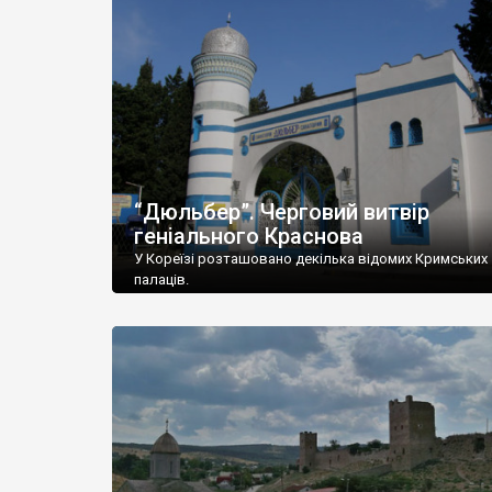
“Дюльбер”. Черговий витвір
геніального Краснова
У Кореїзі розташовано декілька відомих Кримських
палаців.