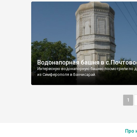
Водонапорная башня в с.Почтово
Интересную водонапорную башню посмотрели по д
из Симферополя в Бахчисарай.
1
Про 