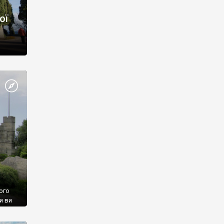
ої
ого
и ви