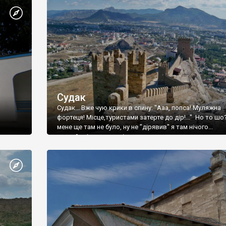
Судак
Судак... Вже чую крики в спину: "Ааа, попса! Муляжна
фортеця! Місце,туристами затерте до дір!..." Но то шо
мене ще там не було, ну не "дірявив" я там нічого...
принаймні до цього літа.