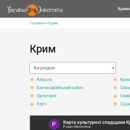
Крам
Головна
>
Крим
Крим
Алушта
Крас
Бахчисарайський район
Сева
Євпаторія
Сімф
Керч
Суда