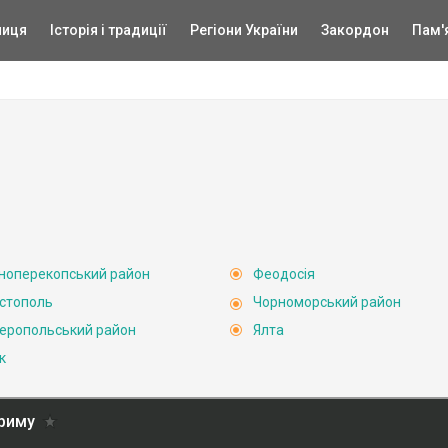
ниця
Історія і традиції
Регіони України
Закордон
Пам'
ноперекопський район
Феодосія
стополь
Чорноморський район
еропольський район
Ялта
к