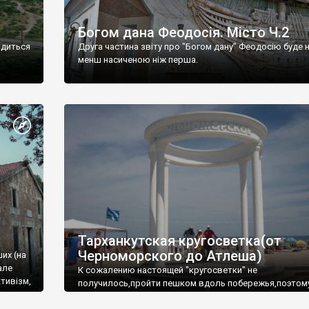
Богом дана Феодосія. Місто Ч.2
одиться
Друга частина звіту про "Богом дану" Феодосію буде 
менш насиченою ніж перша.
Тарханкутская кругосветка(от
Черноморского до Атлеша)
ших (на
але
К сожалению настоящей "кругосветки" не
тивізм,
получилось,пройти пешком вдоль побережья,поэтом
совершали радиальные вылазки из Оленевки.