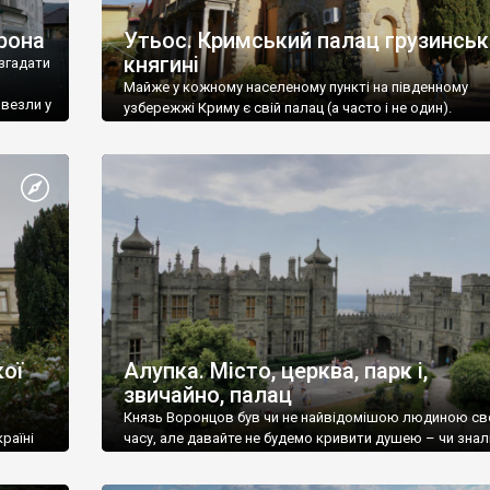
рона
Утьос. Кримський палац грузинськ
княгині
згадати
Майже у кожному населеному пункті на південному
ивезли у
узбережжі Криму є свій палац (а часто і не один).
ої
Алупка. Місто, церква, парк і,
звичайно, палац
Князь Воронцов був чи не найвідомішою людиною св
раїні
часу, але давайте не будемо кривити душею – чи знал
це прізвище до відвідин Алупки? Мабуть все таки ні.