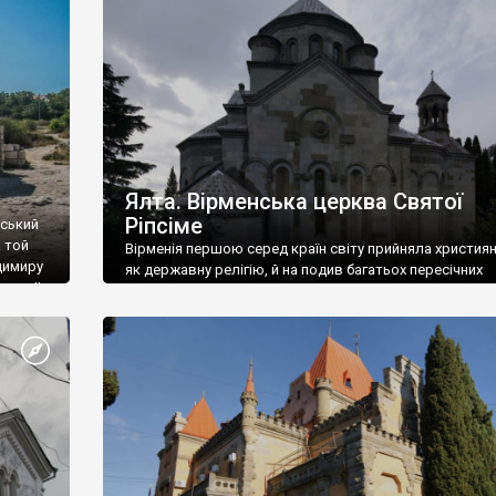
ефактів
називаються «повстяками» (postaki)…” “Вино. Крим
єкту
виробляє відмінне вино і його вдосталь: воно все ду
го».
легке біле і дуже […]
ти та
Ялта. Вірменська церква Святої
Ріпсіме
вський
 той
Вірменія першою серед країн світу прийняла христия
димиру
як державну релігію, й на подив багатьох пересічних
илю ІІ,
українців, які усіх кавказців вважають мусульманами,
 в
вірмени є відданими вірянами Христа