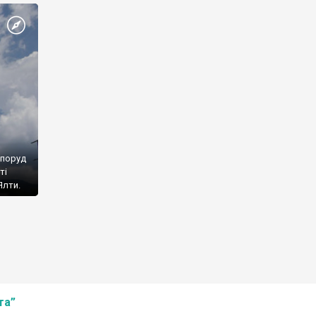
споруд
ті
Ялти.
та”