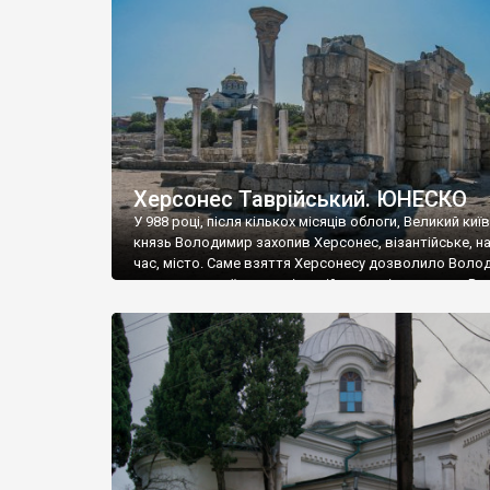
музею «Новгородський музей-заповідник» сотні арт
візантійської доби. Раритети викрадені з фондів об’
культурної спадщини ЮНЕСКО «Херсонеса Таврійсько
Офіційно – на виставку «Золото Візантії», але експер
влада в Україні вважають це лише […]
Херсонес Таврійський. ЮНЕСКО
У 988 році, після кількох місяців облоги, Великий киї
князь Володимир захопив Херсонес, візантійське, на
час, місто. Саме взяття Херсонесу дозволило Воло
диктувати свої умови візантійському імператору Вас
та одружитися з його дочкою Ганною. Цього ж року,
Херсонесі Володимир-язичник, став Василем-
християнином. А потім було Хрещення Русі. На честь
Херсонесу Таврійського названо місто […]