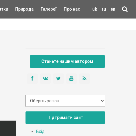
ятки
Природа
Галереї
Про нас
uk
ru
en
Станьте нашим автором
Підтримати сайт
Вхід