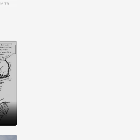
им та
ора і
є
го типу,
ей-
рний
ста:
 райони
від 2
I
і,
рукти,
 котрі