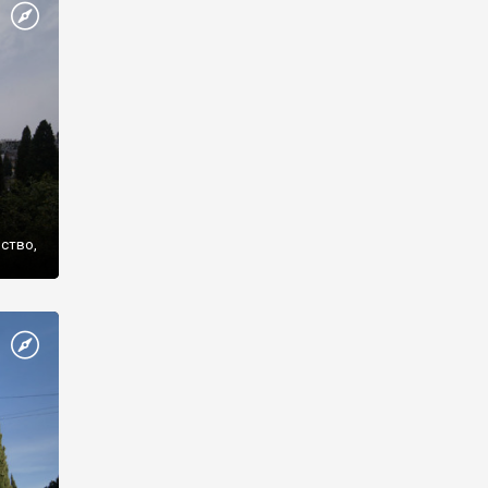
же
нство,