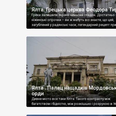
Ялта. Грецька церква Феодора Ти
Греки залишили Україні чималий спадок. Достатньо 
ніжинські огірочки – ви ж мабуть всі знаєте, що цей,
загублений у радянські часи, легендарний рецепт пр
Ніжин греки?
Ялта . Палац нащадків Мордовськ
орди
Дивне місто все таки Ялта. Такого контрасту між
багатством і бідністю, між розкішшю і розрухою в Ук
більше не знайдеш.