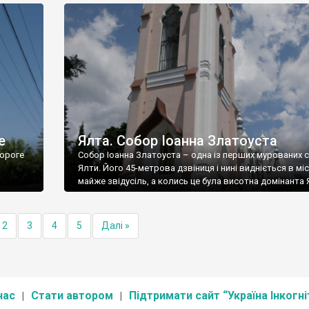
е
Ялта. Собор Іоанна Златоуста
ороге
Собор Іоанна Златоуста – одна із перших мурованих 
Ялти. Його 45-метрова дзвіниця і нині видніється в міс
майже звідусіль, а колись це була висотна домінанта 
2
3
4
5
Далі »
нас
Стати автором
Підтримати сайт “Україна Інкогні