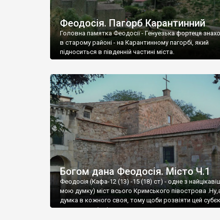
Феодосія. Пагорб Карантинний
Головна памятка Феодосії - Генуезька фортеця знах
в старому районі - на Карантинному пагорбі, який
підноситься в південній частині міста.
Богом дана Феодосія. Місто Ч.1
Феодосія (Кафа-12 (13) -15 (18) ст) - одне з найцікаві
мою думку) міст всього Кримського півострова .Ну,
думка в кожного своя, тому щоби розвіяти цей субєк
запрошую відвідати це