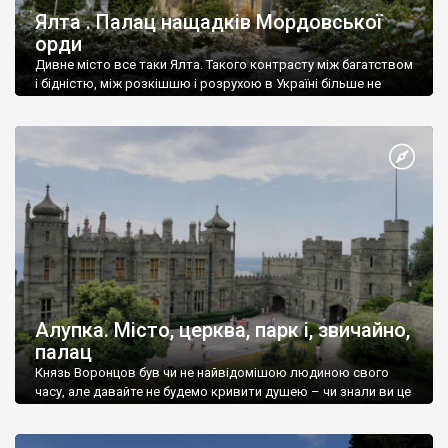
Ялта . Палац нащадків Мордовської
орди
Дивне місто все таки Ялта. Такого контрасту між багатством
і бідністю, між розкішшю і розрухою в Україні більше не
знайдеш.
Алупка. Місто, церква, парк і, звичайно,
палац
Князь Воронцов був чи не найвідомішою людиною свого
часу, але давайте не будемо кривити душею – чи знали ви це
прізвище до відвідин Алупки? Мабуть все таки ні.