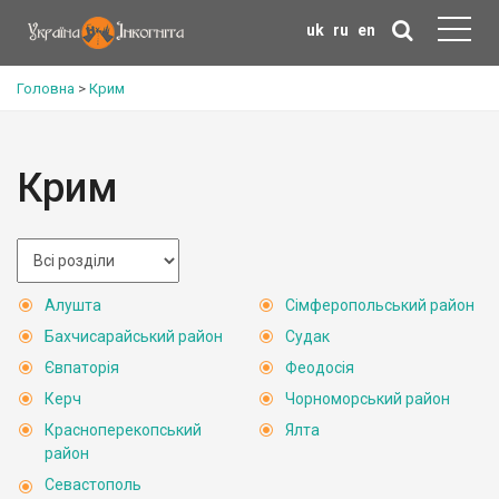
uk
ru
en
Головна
>
Крим
Крим
Алушта
Сімферопольський район
Бахчисарайський район
Судак
Євпаторія
Феодосія
Керч
Чорноморський район
Красноперекопський
Ялта
район
Севастополь