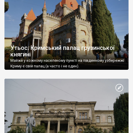
Утьос. Кримський палац грузинської
княгині
Майже у кожному населеному пункті на південному узбережжі
Криму є свій палац (а часто і не один).