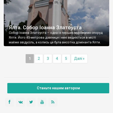
Ялта. Собор Іоанна Златоуста
Собор Іоанна Златоуста – одна із перших мурованих споруд
Ялти. Його 45-метрова дзвіниця і нині видніється в місті
майже звідусіль, а колись це була висотна домінанта Ялти.
1
2
3
4
5
Далі »
Станьте нашим автором