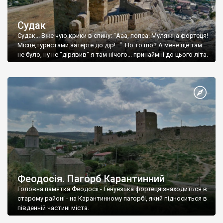
Судак
Судак... Вже чую крики в спину: "Ааа, попса! Муляжна фортеця!
Місце,туристами затерте до дір!..." Но то шо? А мене ще там
не було, ну не "дірявив" я там нічого... принаймні до цього літа.
Феодосія. Пагорб Карантинний
Головна памятка Феодосії - Генуезька фортеця знаходиться в
старому районі - на Карантинному пагорбі, який підноситься в
південній частині міста.