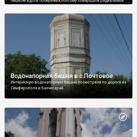
пешком вдоль побережья,поэтому совершали радиальные
вылазки из Оленевки.
Водонапорная башня в с.Почтовое
Интересную водонапорную башню посмотрели по дороге из
Симферополя в Бахчисарай.