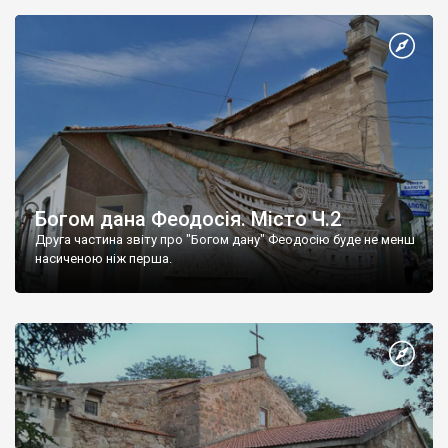
Богом дана Феодосія. Місто Ч.2
Друга частина звіту про "Богом дану" Феодосію буде не менш
насиченою ніж перша.