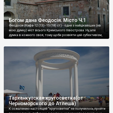
Богом дана Феодосія. Місто Ч.1
Феодосія (Кафа-12 (13) -15 (18) ст) - одне з найцікавіших (на
мою думку) міст всього Кримського півострова .Ну,але
думка в кожного своя, тому щоби розвіяти цей субєктивізм,
запрошую відвідати це
Тарханкутская кругосветка(от
Черноморского до Атлеша)
К сожалению настоящей "кругосветки" не получилось,пройти