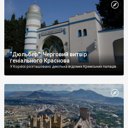
“Дюльбер”. Черговий витвір
геніального Краснова
У Кореїзі розташовано декілька відомих Кримських палаців.