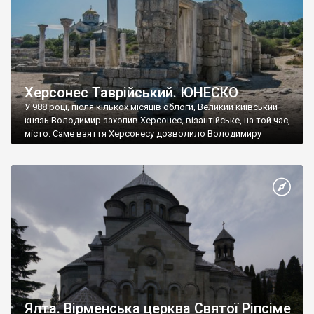
Херсонес Таврійський. ЮНЕСКО
У 988 році, після кількох місяців облоги, Великий київський
князь Володимир захопив Херсонес, візантійське, на той час,
місто. Саме взяття Херсонесу дозволило Володимиру
диктувати свої умови візантійському імператору Василю ІІ, та
одружитися з його дочкою Ганною. Цього ж року, в
Херсонесі Володимир-язичник, став Василем-християнином.
А потім було Хрещення Русі. На честь Херсонесу Таврійського
названо місто […]
Ялта. Вірменська церква Святої Ріпсіме