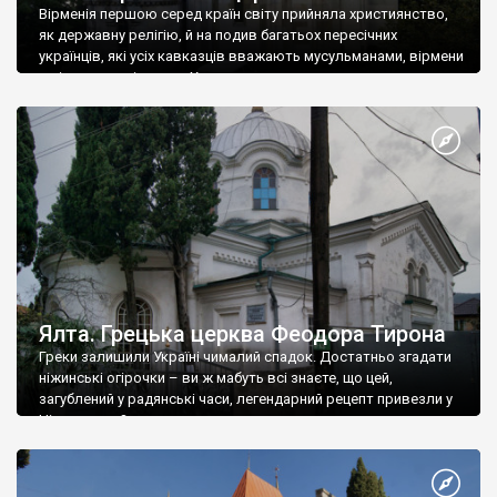
Вірменія першою серед країн світу прийняла християнство,
як державну релігію, й на подив багатьох пересічних
українців, які усіх кавказців вважають мусульманами, вірмени
є відданими вірянами Христа
Ялта. Грецька церква Феодора Тирона
Греки залишили Україні чималий спадок. Достатньо згадати
ніжинські огірочки – ви ж мабуть всі знаєте, що цей,
загублений у радянські часи, легендарний рецепт привезли у
Ніжин греки?