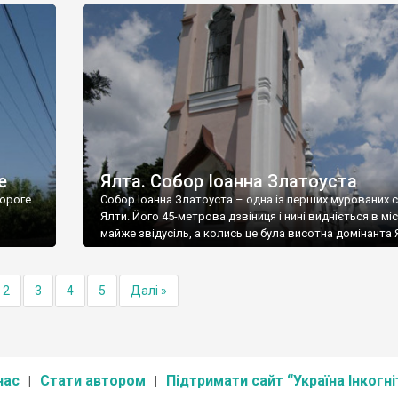
е
Ялта. Собор Іоанна Златоуста
ороге
Собор Іоанна Златоуста – одна із перших мурованих 
Ялти. Його 45-метрова дзвіниця і нині видніється в міс
майже звідусіль, а колись це була висотна домінанта 
2
3
4
5
Далі »
нас
Стати автором
Підтримати сайт “Україна Інкогні