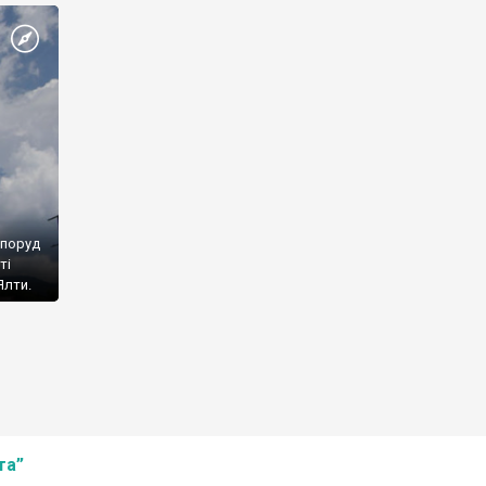
споруд
ті
Ялти.
та”