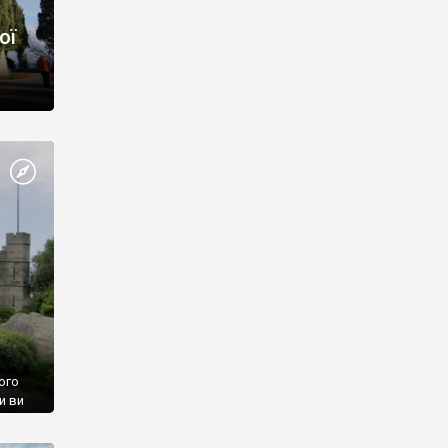
ої
ого
и ви