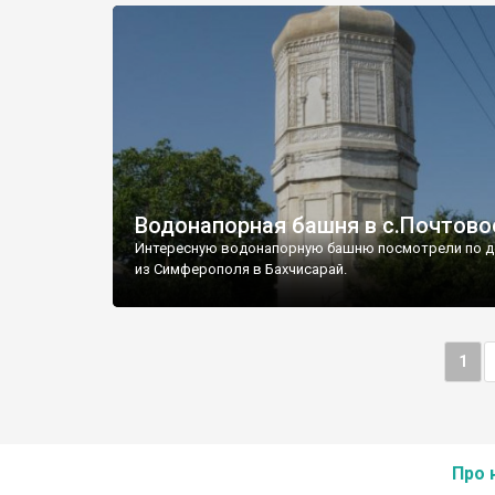
Водонапорная башня в с.Почтово
Интересную водонапорную башню посмотрели по д
из Симферополя в Бахчисарай.
1
Про 