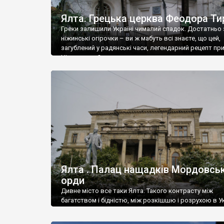
Ялта. Грецька церква Феодора Ти
Греки залишили Україні чималий спадок. Достатньо 
ніжинські огірочки – ви ж мабуть всі знаєте, що цей,
загублений у радянські часи, легендарний рецепт пр
Ніжин греки?
Ялта . Палац нащадків Мордовськ
орди
Дивне місто все таки Ялта. Такого контрасту між
багатством і бідністю, між розкішшю і розрухою в Ук
більше не знайдеш.