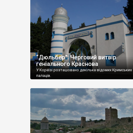
“Дюльбер”. Черговий витвір
геніального Краснова
У Кореїзі розташовано декілька відомих Кримських
палаців.