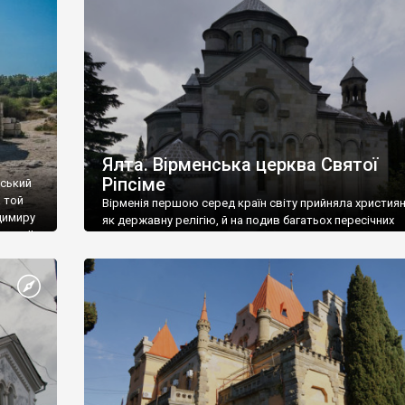
ефактів
називаються «повстяками» (postaki)…” “Вино. Крим
єкту
виробляє відмінне вино і його вдосталь: воно все ду
го».
легке біле і дуже […]
ти та
Ялта. Вірменська церква Святої
Ріпсіме
вський
 той
Вірменія першою серед країн світу прийняла христия
димиру
як державну релігію, й на подив багатьох пересічних
илю ІІ,
українців, які усіх кавказців вважають мусульманами,
 в
вірмени є відданими вірянами Христа