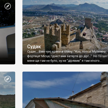
Судак
Судак... Вже чую крики в спину: "Ааа, попса! Муляжна
фортеця! Місце,туристами затерте до дір!..." Но то шо
мене ще там не було, ну не "дірявив" я там нічого...
принаймні до цього літа.