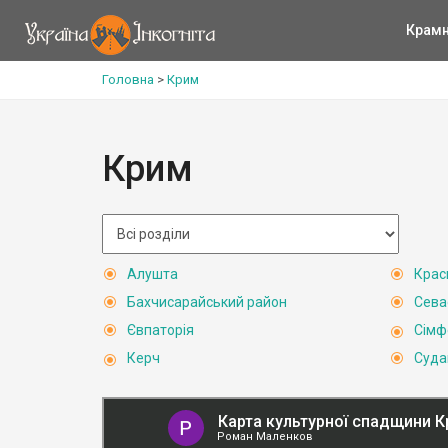
Крам
Головна
>
Крим
Крим
Алушта
Крас
Бахчисарайський район
Сева
Євпаторія
Сімф
Керч
Суда