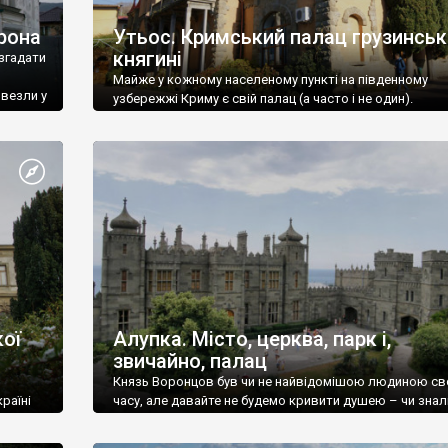
рона
Утьос. Кримський палац грузинськ
княгині
згадати
Майже у кожному населеному пункті на південному
ивезли у
узбережжі Криму є свій палац (а часто і не один).
ої
Алупка. Місто, церква, парк і,
звичайно, палац
Князь Воронцов був чи не найвідомішою людиною св
раїні
часу, але давайте не будемо кривити душею – чи знал
це прізвище до відвідин Алупки? Мабуть все таки ні.