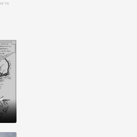
им та
ора і
є
го типу,
ей-
рний
ста:
 райони
від 2
I
і,
рукти,
 котрі