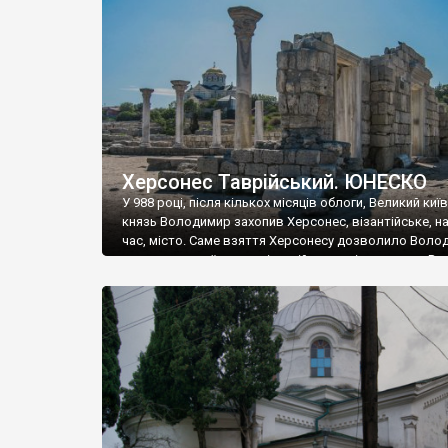
музею «Новгородський музей-заповідник» сотні арт
візантійської доби. Раритети викрадені з фондів об’
культурної спадщини ЮНЕСКО «Херсонеса Таврійсько
Офіційно – на виставку «Золото Візантії», але експер
влада в Україні вважають це лише […]
Херсонес Таврійський. ЮНЕСКО
У 988 році, після кількох місяців облоги, Великий киї
князь Володимир захопив Херсонес, візантійське, на
час, місто. Саме взяття Херсонесу дозволило Воло
диктувати свої умови візантійському імператору Вас
та одружитися з його дочкою Ганною. Цього ж року,
Херсонесі Володимир-язичник, став Василем-
християнином. А потім було Хрещення Русі. На честь
Херсонесу Таврійського названо місто […]