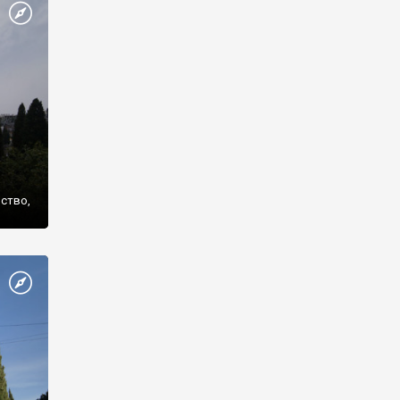
же
нство,