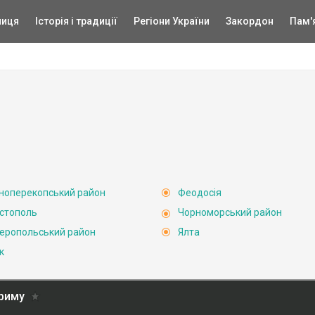
ниця
Історія і традиції
Регіони України
Закордон
Пам'
ноперекопський район
Феодосія
стополь
Чорноморський район
еропольський район
Ялта
к