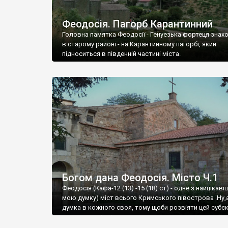
Феодосія. Пагорб Карантинний
Головна памятка Феодосії - Генуезька фортеця знах
в старому районі - на Карантинному пагорбі, який
підноситься в південній частині міста.
Богом дана Феодосія. Місто Ч.1
Феодосія (Кафа-12 (13) -15 (18) ст) - одне з найцікаві
мою думку) міст всього Кримського півострова .Ну,
думка в кожного своя, тому щоби розвіяти цей субєк
запрошую відвідати це