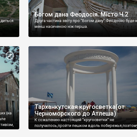
Богом дана Феодосія. Місто Ч.2
одиться
Друга частина звіту про "Богом дану" Феодосію буде 
менш насиченою ніж перша.
Тарханкутская кругосветка(от
Черноморского до Атлеша)
ших (на
але
К сожалению настоящей "кругосветки" не
тивізм,
получилось,пройти пешком вдоль побережья,поэтом
совершали радиальные вылазки из Оленевки.