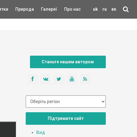
ятки
Природа
Галереї
Про нас
uk
ru
en
Станьте нашим автором
Підтримати сайт
Вхід