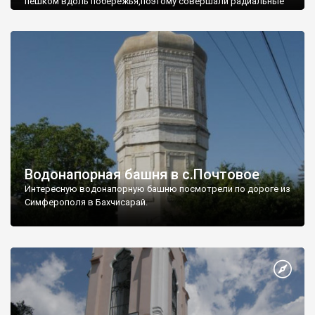
пешком вдоль побережья,поэтому совершали радиальные
вылазки из Оленевки.
Водонапорная башня в с.Почтовое
Интересную водонапорную башню посмотрели по дороге из
Симферополя в Бахчисарай.