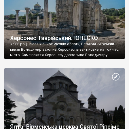
Херсонес Таврійський. ЮНЕСКО
У 988 році, після кількох місяців облоги, Великий київський
князь Володимир захопив Херсонес, візантійське, на той час,
місто. Саме взяття Херсонесу дозволило Володимиру
диктувати свої умови візантійському імператору Василю ІІ, та
одружитися з його дочкою Ганною. Цього ж року, в
Херсонесі Володимир-язичник, став Василем-християнином.
А потім було Хрещення Русі. На честь Херсонесу Таврійського
названо місто […]
Ялта. Вірменська церква Святої Ріпсіме