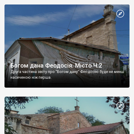
Богом дана Феодосія. Місто Ч.2
Друга частина звіту про "Богом дану" Феодосію буде не менш
насиченою ніж перша.