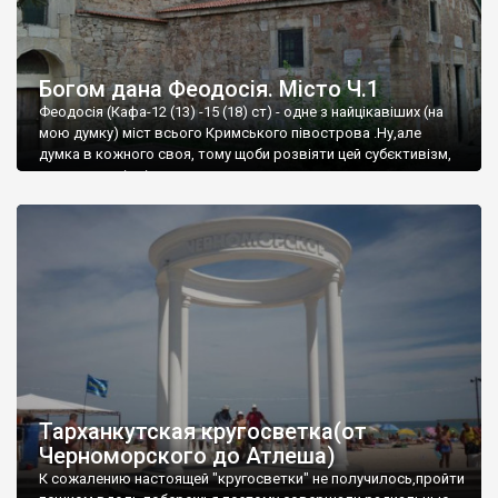
Богом дана Феодосія. Місто Ч.1
Феодосія (Кафа-12 (13) -15 (18) ст) - одне з найцікавіших (на
мою думку) міст всього Кримського півострова .Ну,але
думка в кожного своя, тому щоби розвіяти цей субєктивізм,
запрошую відвідати це
Тарханкутская кругосветка(от
Черноморского до Атлеша)
К сожалению настоящей "кругосветки" не получилось,пройти