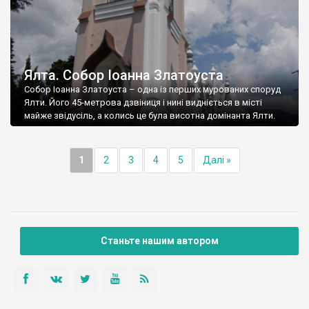
Ялта. Собор Іоанна Златоуста
Собор Іоанна Златоуста – одна із перших мурованих споруд
Ялти. Його 45-метрова дзвіниця і нині видніється в місті
майже звідусіль, а колись це була висотна домінанта Ялти.
1
2
3
4
5
Далі »
Станьте нашим автором