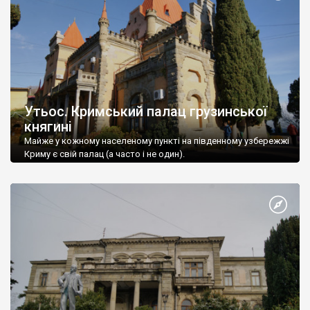
Утьос. Кримський палац грузинської
княгині
Майже у кожному населеному пункті на південному узбережжі
Криму є свій палац (а часто і не один).