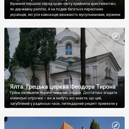
Вірменія першою серед країн світу прийняла християнство,
як державну релігію, й на подив багатьох пересічних
українців, які усіх кавказців вважають мусульманами, вірмени
є відданими вірянами Христа
Ялта. Грецька церква Феодора Тирона
Греки залишили Україні чималий спадок. Достатньо згадати
ніжинські огірочки – ви ж мабуть всі знаєте, що цей,
загублений у радянські часи, легендарний рецепт привезли у
Ніжин греки?