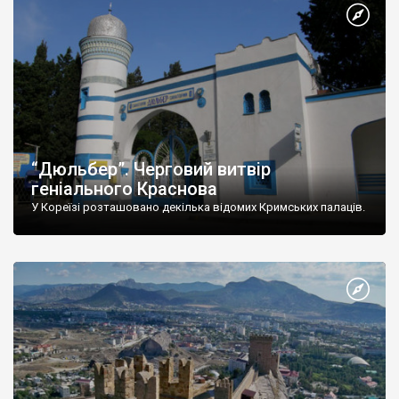
“Дюльбер”. Черговий витвір
геніального Краснова
У Кореїзі розташовано декілька відомих Кримських палаців.