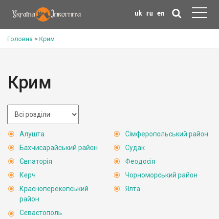
uk
ru
en
Головна
>
Крим
Крим
Алушта
Сімферопольський район
Бахчисарайський район
Судак
Євпаторія
Феодосія
Керч
Чорноморський район
Красноперекопський
Ялта
район
Севастополь