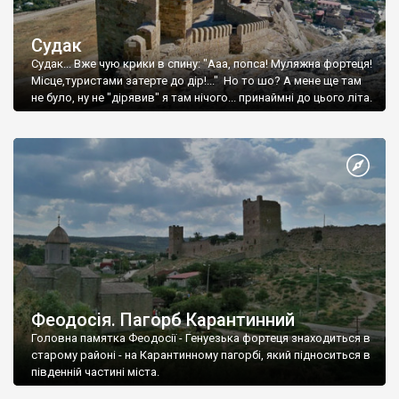
Судак
Судак... Вже чую крики в спину: "Ааа, попса! Муляжна фортеця!
Місце,туристами затерте до дір!..." Но то шо? А мене ще там
не було, ну не "дірявив" я там нічого... принаймні до цього літа.
Феодосія. Пагорб Карантинний
Головна памятка Феодосії - Генуезька фортеця знаходиться в
старому районі - на Карантинному пагорбі, який підноситься в
південній частині міста.