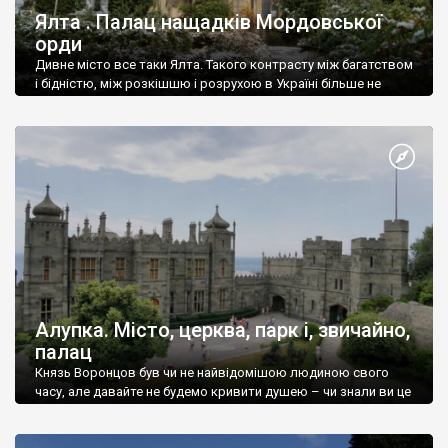
Ялта . Палац нащадків Мордовської
орди
Дивне місто все таки Ялта. Такого контрасту між багатством
і бідністю, між розкішшю і розрухою в Україні більше не
знайдеш.
Алупка. Місто, церква, парк і, звичайно,
палац
Князь Воронцов був чи не найвідомішою людиною свого
часу, але давайте не будемо кривити душею – чи знали ви це
прізвище до відвідин Алупки? Мабуть все таки ні.