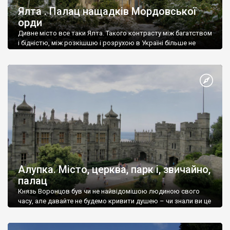
Ялта . Палац нащадків Мордовської
орди
Дивне місто все таки Ялта. Такого контрасту між багатством
і бідністю, між розкішшю і розрухою в Україні більше не
знайдеш.
Алупка. Місто, церква, парк і, звичайно,
палац
Князь Воронцов був чи не найвідомішою людиною свого
часу, але давайте не будемо кривити душею – чи знали ви це
прізвище до відвідин Алупки? Мабуть все таки ні.