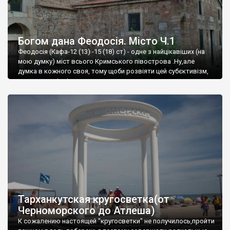
Богом дана Феодосія. Місто Ч.1
Феодосія (Кафа-12 (13) -15 (18) ст) - одне з найцікавіших (на
мою думку) міст всього Кримського півострова .Ну,але
думка в кожного своя, тому щоби розвіяти цей субєктивізм,
запрошую відвідати це
Тарханкутская кругосветка(от
Черноморского до Атлеша)
К сожалению настоящей "кругосветки" не получилось,пройти