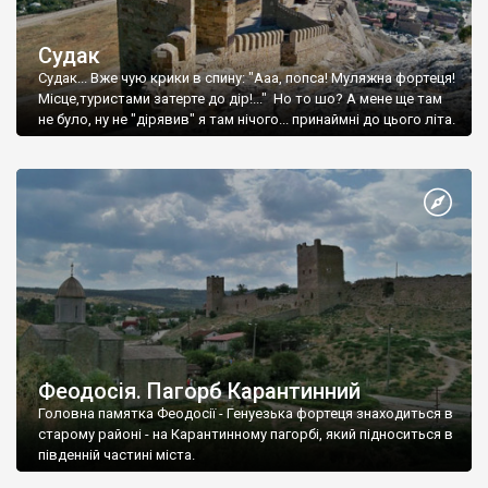
Судак
Судак... Вже чую крики в спину: "Ааа, попса! Муляжна фортеця!
Місце,туристами затерте до дір!..." Но то шо? А мене ще там
не було, ну не "дірявив" я там нічого... принаймні до цього літа.
Феодосія. Пагорб Карантинний
Головна памятка Феодосії - Генуезька фортеця знаходиться в
старому районі - на Карантинному пагорбі, який підноситься в
південній частині міста.