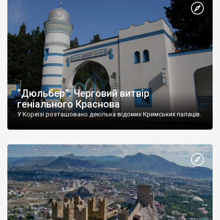
“Дюльбер”. Черговий витвір
геніального Краснова
У Кореїзі розташовано декілька відомих Кримських палаців.