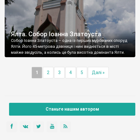
Ялта. Собор Іоанна Златоуста
Собор Іоанна Златоуста – одна із перших мурованих споруд
Ялти. Його 45-метрова дзвіниця і нині видніється в місті
майже звідусіль, а колись це була висотна домінанта Ялти.
1
2
3
4
5
Далі »
Станьте нашим автором