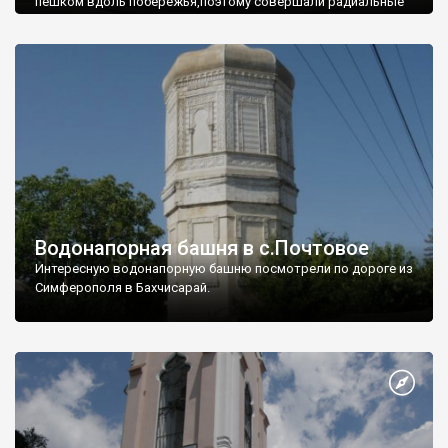
пешком вдоль побережья,поэтому совершали радиальные
вылазки из Оленевки.
Водонапорная башня в с.Почтовое
Интересную водонапорную башню посмотрели по дороге из
Симферополя в Бахчисарай.