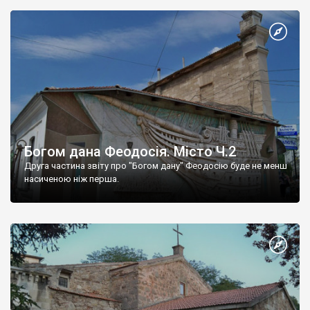
Богом дана Феодосія. Місто Ч.2
Друга частина звіту про "Богом дану" Феодосію буде не менш
насиченою ніж перша.