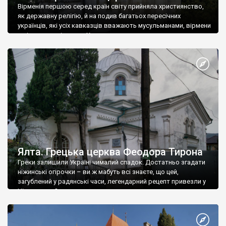
Вірменія першою серед країн світу прийняла християнство,
як державну релігію, й на подив багатьох пересічних
українців, які усіх кавказців вважають мусульманами, вірмени
є відданими вірянами Христа
Ялта. Грецька церква Феодора Тирона
Греки залишили Україні чималий спадок. Достатньо згадати
ніжинські огірочки – ви ж мабуть всі знаєте, що цей,
загублений у радянські часи, легендарний рецепт привезли у
Ніжин греки?