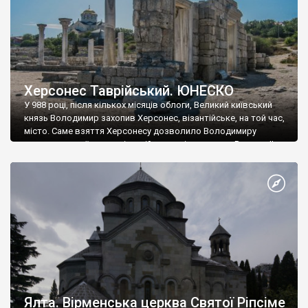
Херсонес Таврійський. ЮНЕСКО
У 988 році, після кількох місяців облоги, Великий київський
князь Володимир захопив Херсонес, візантійське, на той час,
місто. Саме взяття Херсонесу дозволило Володимиру
диктувати свої умови візантійському імператору Василю ІІ, та
одружитися з його дочкою Ганною. Цього ж року, в
Херсонесі Володимир-язичник, став Василем-християнином.
А потім було Хрещення Русі. На честь Херсонесу Таврійського
названо місто […]
Ялта. Вірменська церква Святої Ріпсіме