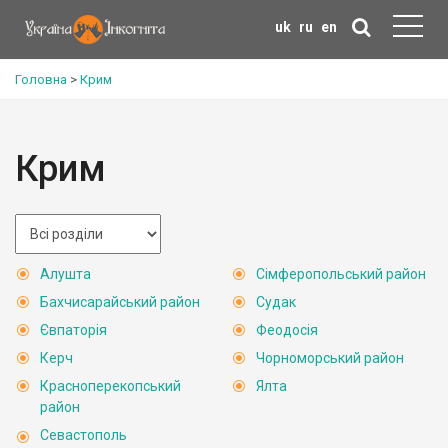
uk
ru
en
Головна
>
Крим
Крим
Алушта
Сімферопольський район
Бахчисарайський район
Судак
Євпаторія
Феодосія
Керч
Чорноморський район
Красноперекопський
Ялта
район
Севастополь