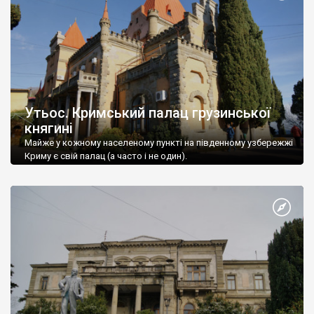
Утьос. Кримський палац грузинської
княгині
Майже у кожному населеному пункті на південному узбережжі
Криму є свій палац (а часто і не один).