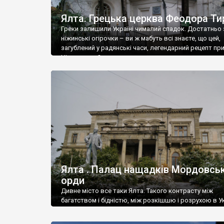
Ялта. Грецька церква Феодора Ти
Греки залишили Україні чималий спадок. Достатньо 
ніжинські огірочки – ви ж мабуть всі знаєте, що цей,
загублений у радянські часи, легендарний рецепт пр
Ніжин греки?
Ялта . Палац нащадків Мордовськ
орди
Дивне місто все таки Ялта. Такого контрасту між
багатством і бідністю, між розкішшю і розрухою в Ук
більше не знайдеш.