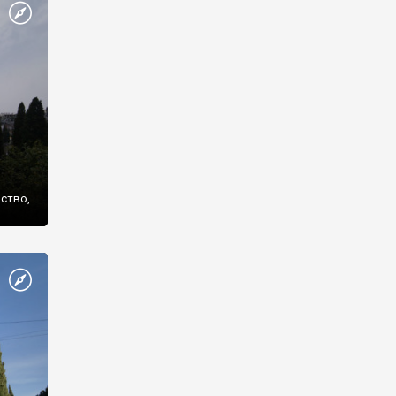
же
нство,