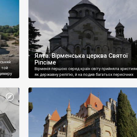
ефактів
називаються «повстяками» (postaki)…” “Вино. Крим
єкту
виробляє відмінне вино і його вдосталь: воно все ду
го».
легке біле і дуже […]
ти та
Ялта. Вірменська церква Святої
Ріпсіме
вський
 той
Вірменія першою серед країн світу прийняла христия
димиру
як державну релігію, й на подив багатьох пересічних
илю ІІ,
українців, які усіх кавказців вважають мусульманами,
 в
вірмени є відданими вірянами Христа