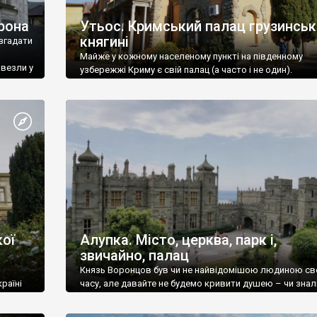
рона
Утьос. Кримський палац грузинськ
княгині
згадати
Майже у кожному населеному пункті на південному
ивезли у
узбережжі Криму є свій палац (а часто і не один).
ої
Алупка. Місто, церква, парк і,
звичайно, палац
Князь Воронцов був чи не найвідомішою людиною св
раїні
часу, але давайте не будемо кривити душею – чи знал
це прізвище до відвідин Алупки? Мабуть все таки ні.