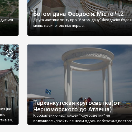
Богом дана Феодосія. Місто Ч.2
одиться
Друга частина звіту про "Богом дану" Феодосію буде 
менш насиченою ніж перша.
Тарханкутская кругосветка(от
Черноморского до Атлеша)
ших (на
але
К сожалению настоящей "кругосветки" не
тивізм,
получилось,пройти пешком вдоль побережья,поэтом
совершали радиальные вылазки из Оленевки.