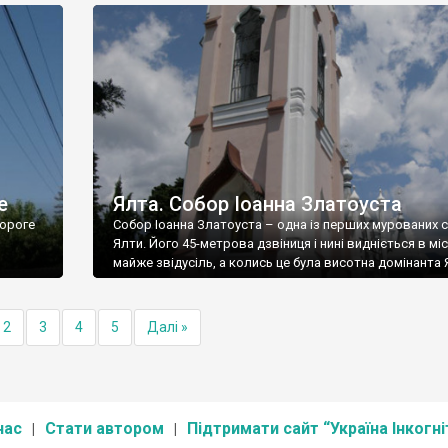
е
Ялта. Собор Іоанна Златоуста
ороге
Собор Іоанна Златоуста – одна із перших мурованих 
Ялти. Його 45-метрова дзвіниця і нині видніється в міс
майже звідусіль, а колись це була висотна домінанта 
2
3
4
5
Далі »
нас
Стати автором
Підтримати сайт “Україна Інкогні