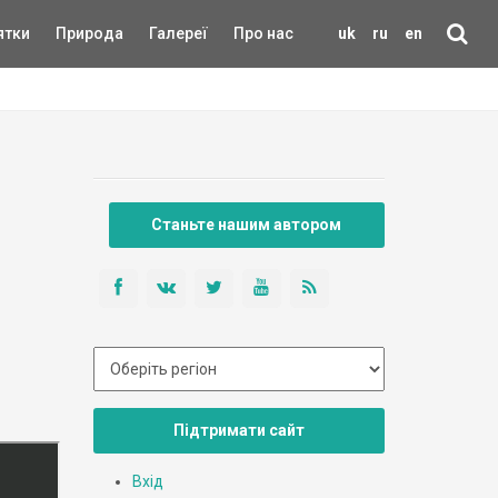
ятки
Природа
Галереї
Про нас
uk
ru
en
Станьте нашим автором
Підтримати сайт
Вхід