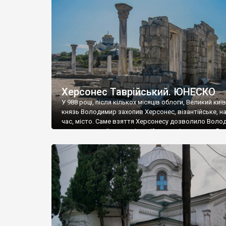
музею «Новгородський музей-заповідник» сотні арт
візантійської доби. Раритети викрадені з фондів об’
культурної спадщини ЮНЕСКО «Херсонеса Таврійсько
Офіційно – на виставку «Золото Візантії», але експер
влада в Україні вважають це лише […]
Херсонес Таврійський. ЮНЕСКО
У 988 році, після кількох місяців облоги, Великий киї
князь Володимир захопив Херсонес, візантійське, на
час, місто. Саме взяття Херсонесу дозволило Воло
диктувати свої умови візантійському імператору Вас
та одружитися з його дочкою Ганною. Цього ж року,
Херсонесі Володимир-язичник, став Василем-
християнином. А потім було Хрещення Русі. На честь
Херсонесу Таврійського названо місто […]