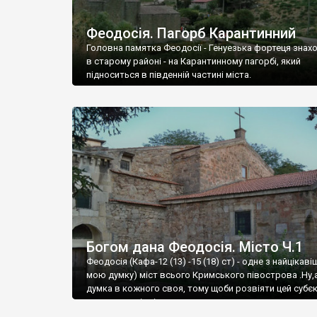
Феодосія. Пагорб Карантинний
Головна памятка Феодосії - Генуезька фортеця знах
в старому районі - на Карантинному пагорбі, який
підноситься в південній частині міста.
Богом дана Феодосія. Місто Ч.1
Феодосія (Кафа-12 (13) -15 (18) ст) - одне з найцікаві
мою думку) міст всього Кримського півострова .Ну,
думка в кожного своя, тому щоби розвіяти цей субєк
запрошую відвідати це