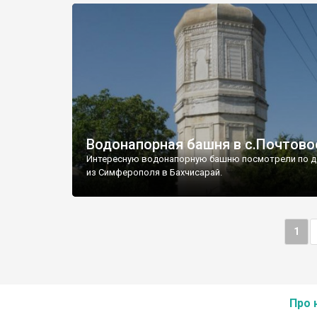
Водонапорная башня в с.Почтово
Интересную водонапорную башню посмотрели по д
из Симферополя в Бахчисарай.
1
Про 