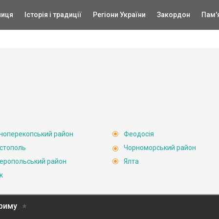
ниця
Історія і традиції
Регіони України
Закордон
Пам'
ноперекопський район
Феодосія
стополь
Чорноморський район
еропольський район
Ялта
к