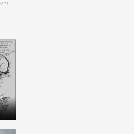
им та
ора і
є
го типу,
ей-
рний
ста:
 райони
від 2
I
і,
рукти,
 котрі