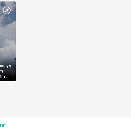
споруд
ті
Ялти.
та”