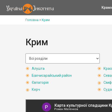
Крам
Головна
>
Крим
Крим
Алушта
Крас
Бахчисарайський район
Сева
Євпаторія
Сімф
Керч
Суда