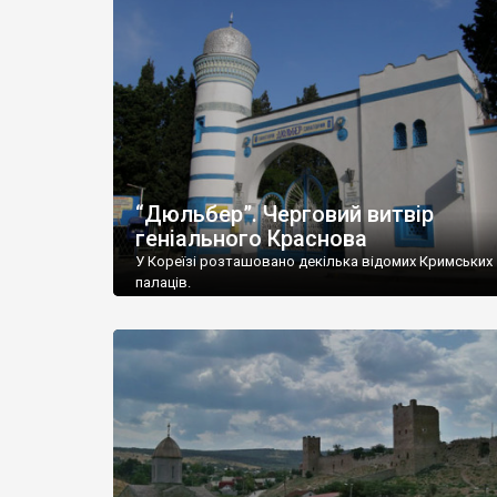
“Дюльбер”. Черговий витвір
геніального Краснова
У Кореїзі розташовано декілька відомих Кримських
палаців.