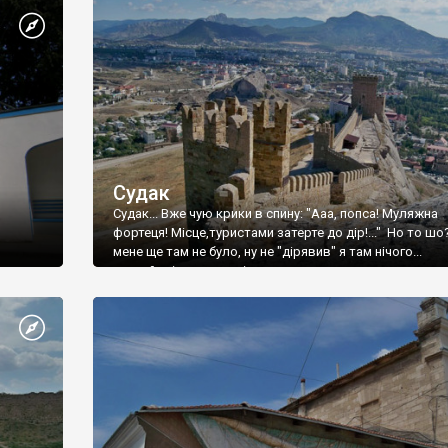
Судак
Судак... Вже чую крики в спину: "Ааа, попса! Муляжна
фортеця! Місце,туристами затерте до дір!..." Но то шо
мене ще там не було, ну не "дірявив" я там нічого...
принаймні до цього літа.