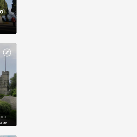
ої
ого
и ви