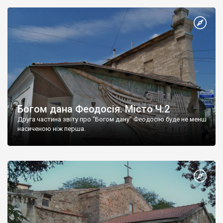
Богом дана Феодосія. Місто Ч.2
Друга частина звіту про "Богом дану" Феодосію буде не менш
насиченою ніж перша.