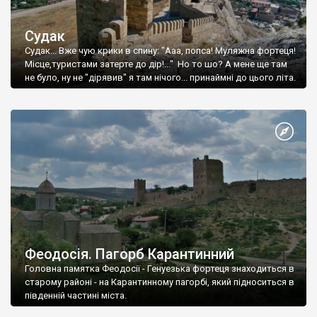
Судак
Судак... Вже чую крики в спину: "Ааа, попса! Муляжна фортеця!
Місце,туристами затерте до дір!..." Но то шо? А мене ще там
не було, ну не "дірявив" я там нічого... принаймні до цього літа.
Феодосія. Пагорб Карантинний
Головна памятка Феодосії - Генуезька фортеця знаходиться в
старому районі - на Карантинному пагорбі, який підноситься в
південній частині міста.