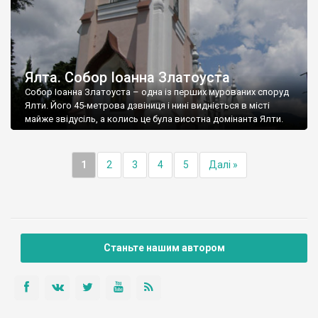
Ялта. Собор Іоанна Златоуста
Собор Іоанна Златоуста – одна із перших мурованих споруд
Ялти. Його 45-метрова дзвіниця і нині видніється в місті
майже звідусіль, а колись це була висотна домінанта Ялти.
1
2
3
4
5
Далі »
Станьте нашим автором