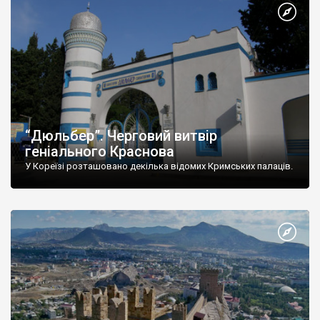
“Дюльбер”. Черговий витвір
геніального Краснова
У Кореїзі розташовано декілька відомих Кримських палаців.