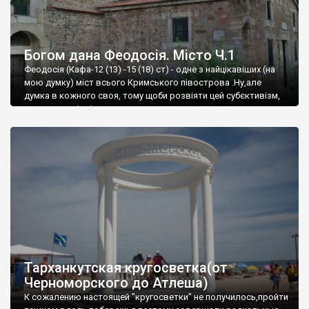
Богом дана Феодосія. Місто Ч.1
Феодосія (Кафа-12 (13) -15 (18) ст) - одне з найцікавіших (на
мою думку) міст всього Кримського півострова .Ну,але
думка в кожного своя, тому щоби розвіяти цей субєктивізм,
запрошую відвідати це
Тарханкутская кругосветка(от
Черноморского до Атлеша)
К сожалению настоящей "кругосветки" не получилось,пройти