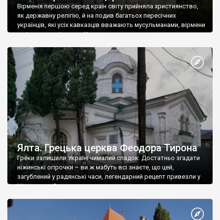
Вірменія першою серед країн світу прийняла християнство,
як державну релігію, й на подив багатьох пересічних
українців, які усіх кавказців вважають мусульманами, вірмени
є відданими вірянами Христа
Ялта. Грецька церква Феодора Тирона
Греки залишили Україні чималий спадок. Достатньо згадати
ніжинські огірочки – ви ж мабуть всі знаєте, що цей,
загублений у радянські часи, легендарний рецепт привезли у
Ніжин греки?