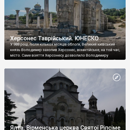
Херсонес Таврійський. ЮНЕСКО
У 988 році, після кількох місяців облоги, Великий київський
князь Володимир захопив Херсонес, візантійське, на той час,
місто. Саме взяття Херсонесу дозволило Володимиру
диктувати свої умови візантійському імператору Василю ІІ, та
одружитися з його дочкою Ганною. Цього ж року, в
Херсонесі Володимир-язичник, став Василем-християнином.
А потім було Хрещення Русі. На честь Херсонесу Таврійського
названо місто […]
Ялта. Вірменська церква Святої Ріпсіме