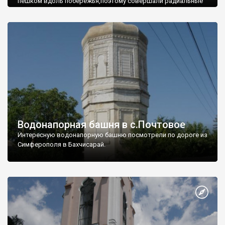
пешком вдоль побережья,поэтому совершали радиальные
вылазки из Оленевки.
Водонапорная башня в с.Почтовое
Интересную водонапорную башню посмотрели по дороге из
Симферополя в Бахчисарай.