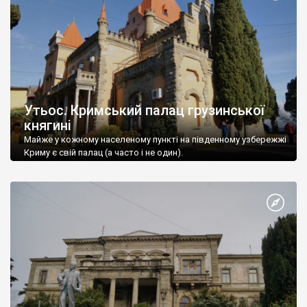
Утьос. Кримський палац грузинської
княгині
Майже у кожному населеному пункті на південному узбережжі
Криму є свій палац (а часто і не один).