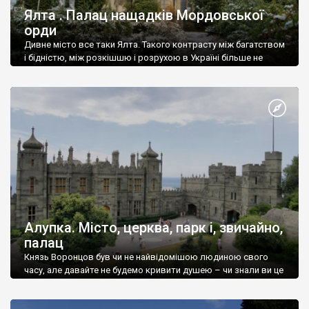
Ялта . Палац нащадків Мордовської
орди
Дивне місто все таки Ялта. Такого контрасту між багатством
і бідністю, між розкішшю і розрухою в Україні більше не
знайдеш.
Алупка. Місто, церква, парк і, звичайно,
палац
Князь Воронцов був чи не найвідомішою людиною свого
часу, але давайте не будемо кривити душею – чи знали ви це
прізвище до відвідин Алупки? Мабуть все таки ні.