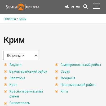
uk
ru
en
Головна
>
Крим
Крим
Алушта
Сімферопольський район
Бахчисарайський район
Судак
Євпаторія
Феодосія
Керч
Чорноморський район
Красноперекопський
Ялта
район
Севастополь