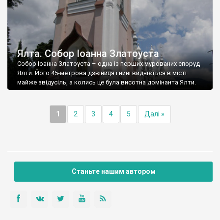
Ялта. Собор Іоанна Златоуста
Собор Іоанна Златоуста – одна із перших мурованих споруд
Ялти. Його 45-метрова дзвіниця і нині видніється в місті
майже звідусіль, а колись це була висотна домінанта Ялти.
1
2
3
4
5
Далі »
Станьте нашим автором