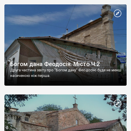
Богом дана Феодосія. Місто Ч.2
Друга частина звіту про "Богом дану" Феодосію буде не менш
насиченою ніж перша.