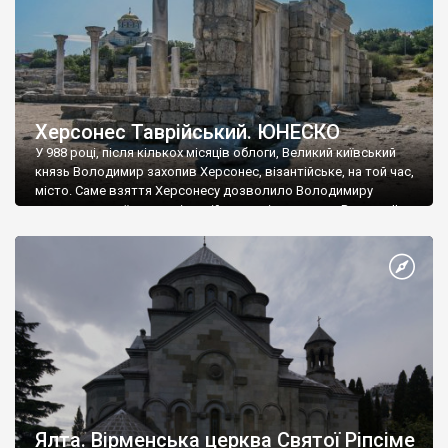
Херсонес Таврійський. ЮНЕСКО
У 988 році, після кількох місяців облоги, Великий київський
князь Володимир захопив Херсонес, візантійське, на той час,
місто. Саме взяття Херсонесу дозволило Володимиру
диктувати свої умови візантійському імператору Василю ІІ, та
одружитися з його дочкою Ганною. Цього ж року, в
Херсонесі Володимир-язичник, став Василем-християнином.
А потім було Хрещення Русі. На честь Херсонесу Таврійського
названо місто […]
Ялта. Вірменська церква Святої Ріпсіме