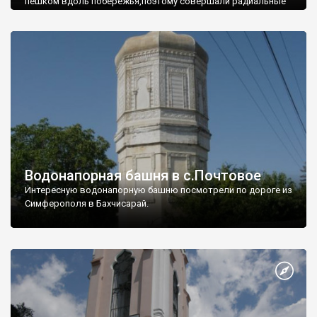
пешком вдоль побережья,поэтому совершали радиальные
вылазки из Оленевки.
Водонапорная башня в с.Почтовое
Интересную водонапорную башню посмотрели по дороге из
Симферополя в Бахчисарай.