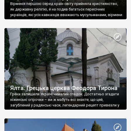
Вірменія першою серед країн світу прийняла християнство,
як державну релігію, й на подив багатьох пересічних
українців, які усіх кавказців вважають мусульманами, вірмени
є відданими вірянами Христа
Ялта. Грецька церква Феодора Тирона
Греки залишили Україні чималий спадок. Достатньо згадати
ніжинські огірочки – ви ж мабуть всі знаєте, що цей,
загублений у радянські часи, легендарний рецепт привезли у
Ніжин греки?