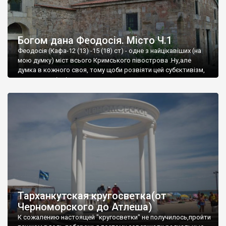
Богом дана Феодосія. Місто Ч.1
Феодосія (Кафа-12 (13) -15 (18) ст) - одне з найцікавіших (на
мою думку) міст всього Кримського півострова .Ну,але
думка в кожного своя, тому щоби розвіяти цей субєктивізм,
запрошую відвідати це
Тарханкутская кругосветка(от
Черноморского до Атлеша)
К сожалению настоящей "кругосветки" не получилось,пройти