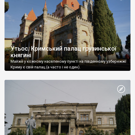
Утьос. Кримський палац грузинської
княгині
Майже у кожному населеному пункті на південному узбережжі
Криму є свій палац (а часто і не один).