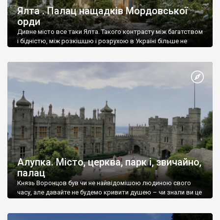
Ялта . Палац нащадків Мордовської
орди
Дивне місто все таки Ялта. Такого контрасту між багатством
і бідністю, між розкішшю і розрухою в Україні більше не
знайдеш.
Алупка. Місто, церква, парк і, звичайно,
палац
Князь Воронцов був чи не найвідомішою людиною свого
часу, але давайте не будемо кривити душею – чи знали ви це
прізвище до відвідин Алупки? Мабуть все таки ні.