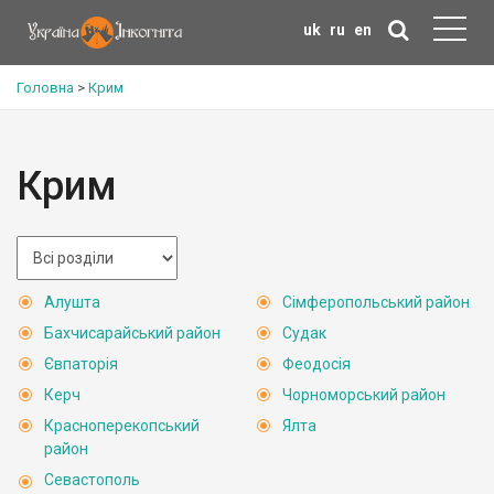
uk
ru
en
Головна
>
Крим
Крим
Алушта
Сімферопольський район
Бахчисарайський район
Судак
Євпаторія
Феодосія
Керч
Чорноморський район
Красноперекопський
Ялта
район
Севастополь