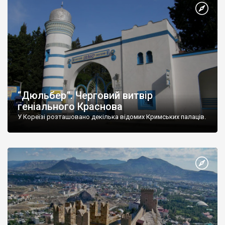
“Дюльбер”. Черговий витвір
геніального Краснова
У Кореїзі розташовано декілька відомих Кримських палаців.