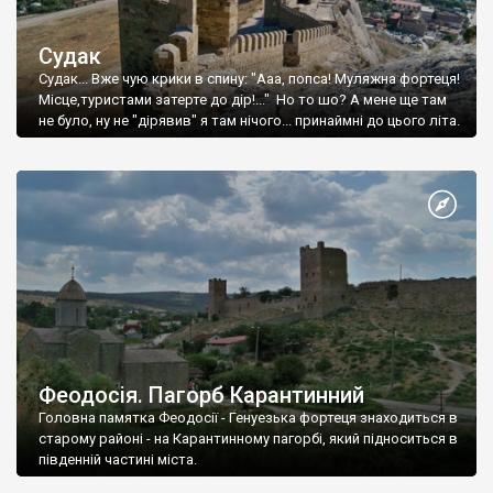
Судак
Судак... Вже чую крики в спину: "Ааа, попса! Муляжна фортеця!
Місце,туристами затерте до дір!..." Но то шо? А мене ще там
не було, ну не "дірявив" я там нічого... принаймні до цього літа.
Феодосія. Пагорб Карантинний
Головна памятка Феодосії - Генуезька фортеця знаходиться в
старому районі - на Карантинному пагорбі, який підноситься в
південній частині міста.