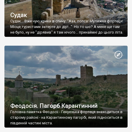
Судак
Судак... Вже чую крики в спину: "Ааа, попса! Муляжна фортеця!
Місце,туристами затерте до дір!..." Но то шо? А мене ще там
не було, ну не "дірявив" я там нічого... принаймні до цього літа.
Феодосія. Пагорб Карантинний
Головна памятка Феодосії - Генуезька фортеця знаходиться в
старому районі - на Карантинному пагорбі, який підноситься в
південній частині міста.