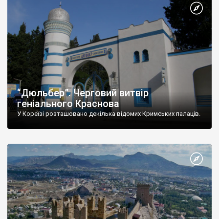
“Дюльбер”. Черговий витвір
геніального Краснова
У Кореїзі розташовано декілька відомих Кримських палаців.