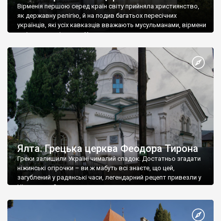
Вірменія першою серед країн світу прийняла християнство,
як державну релігію, й на подив багатьох пересічних
українців, які усіх кавказців вважають мусульманами, вірмени
є відданими вірянами Христа
Ялта. Грецька церква Феодора Тирона
Греки залишили Україні чималий спадок. Достатньо згадати
ніжинські огірочки – ви ж мабуть всі знаєте, що цей,
загублений у радянські часи, легендарний рецепт привезли у
Ніжин греки?