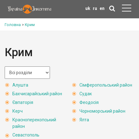
uk
ru
en
Головна
>
Крим
Крим
Алушта
Сімферопольський район
Бахчисарайський район
Судак
Євпаторія
Феодосія
Керч
Чорноморський район
Красноперекопський
Ялта
район
Севастополь