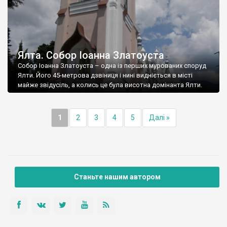
Ялта. Собор Іоанна Златоуста
Собор Іоанна Златоуста – одна із перших мурованих споруд
Ялти. Його 45-метрова дзвіниця і нині видніється в місті
майже звідусіль, а колись це була висотна домінанта Ялти.
1
2
3
4
5
Далі »
Станьте нашим автором