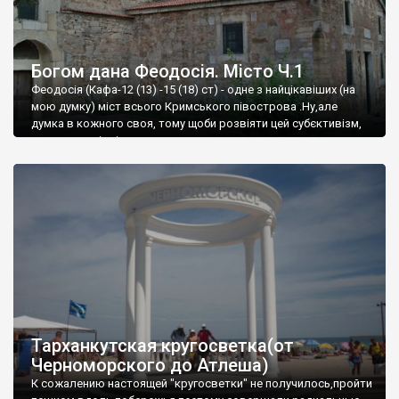
Богом дана Феодосія. Місто Ч.1
Феодосія (Кафа-12 (13) -15 (18) ст) - одне з найцікавіших (на
мою думку) міст всього Кримського півострова .Ну,але
думка в кожного своя, тому щоби розвіяти цей субєктивізм,
запрошую відвідати це
Тарханкутская кругосветка(от
Черноморского до Атлеша)
К сожалению настоящей "кругосветки" не получилось,пройти