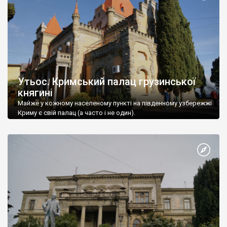
Утьос. Кримський палац грузинської
княгині
Майже у кожному населеному пункті на південному узбережжі
Криму є свій палац (а часто і не один).