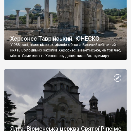
Херсонес Таврійський. ЮНЕСКО
У 988 році, після кількох місяців облоги, Великий київський
князь Володимир захопив Херсонес, візантійське, на той час,
місто. Саме взяття Херсонесу дозволило Володимиру
диктувати свої умови візантійському імператору Василю ІІ, та
одружитися з його дочкою Ганною. Цього ж року, в
Херсонесі Володимир-язичник, став Василем-християнином.
А потім було Хрещення Русі. На честь Херсонесу Таврійського
названо місто […]
Ялта. Вірменська церква Святої Ріпсіме