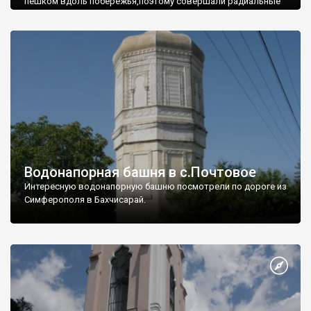
пешком вдоль побережья,поэтому совершали радиальные
вылазки из Оленевки.
Водонапорная башня в с.Почтовое
Интересную водонапорную башню посмотрели по дороге из
Симферополя в Бахчисарай.