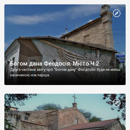
Богом дана Феодосія. Місто Ч.2
Друга частина звіту про "Богом дану" Феодосію буде не менш
насиченою ніж перша.