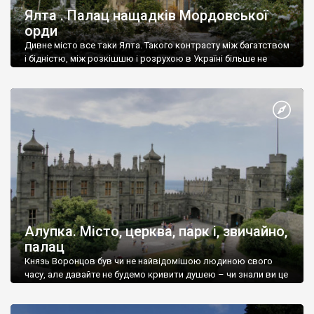
Ялта . Палац нащадків Мордовської
орди
Дивне місто все таки Ялта. Такого контрасту між багатством
і бідністю, між розкішшю і розрухою в Україні більше не
знайдеш.
Алупка. Місто, церква, парк і, звичайно,
палац
Князь Воронцов був чи не найвідомішою людиною свого
часу, але давайте не будемо кривити душею – чи знали ви це
прізвище до відвідин Алупки? Мабуть все таки ні.