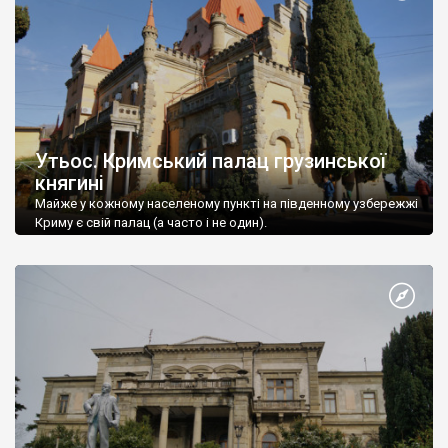
Утьос. Кримський палац грузинської
княгині
Майже у кожному населеному пункті на південному узбережжі
Криму є свій палац (а часто і не один).