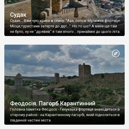
Судак
Судак... Вже чую крики в спину: "Ааа, попса! Муляжна фортеця!
Місце,туристами затерте до дір!..." Но то шо? А мене ще там
не було, ну не "дірявив" я там нічого... принаймні до цього літа.
Феодосія. Пагорб Карантинний
Головна памятка Феодосії - Генуезька фортеця знаходиться в
старому районі - на Карантинному пагорбі, який підноситься в
південній частині міста.