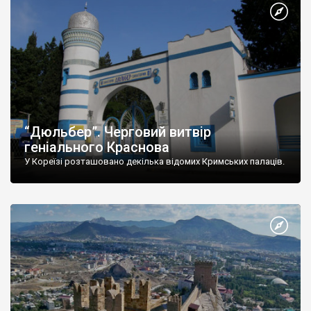
“Дюльбер”. Черговий витвір
геніального Краснова
У Кореїзі розташовано декілька відомих Кримських палаців.