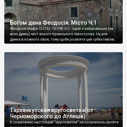
Богом дана Феодосія. Місто Ч.1
Феодосія (Кафа-12 (13) -15 (18) ст) - одне з найцікавіших (на
мою думку) міст всього Кримського півострова .Ну,але
думка в кожного своя, тому щоби розвіяти цей субєктивізм,
запрошую відвідати це
Тарханкутская кругосветка(от
Черноморского до Атлеша)
К сожалению настоящей "кругосветки" не получилось,пройти