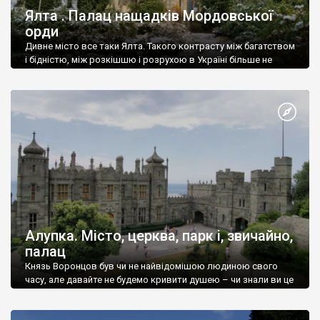
Ялта . Палац нащадків Мордовської
орди
Дивне місто все таки Ялта. Такого контрасту між багатством
і бідністю, між розкішшю і розрухою в Україні більше не
знайдеш.
Алупка. Місто, церква, парк і, звичайно,
палац
Князь Воронцов був чи не найвідомішою людиною свого
часу, але давайте не будемо кривити душею – чи знали ви це
прізвище до відвідин Алупки? Мабуть все таки ні.