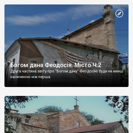
Богом дана Феодосія. Місто Ч.2
Друга частина звіту про "Богом дану" Феодосію буде не менш
насиченою ніж перша.