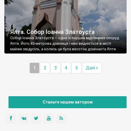
Ялта. Собор Іоанна Златоуста
Собор Іоанна Златоуста – одна із перших мурованих споруд
Ялти. Його 45-метрова дзвіниця і нині видніється в місті
майже звідусіль, а колись це була висотна домінанта Ялти.
1
2
3
4
5
Далі »
Станьте нашим автором