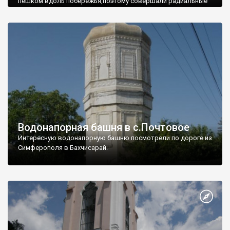
пешком вдоль побережья,поэтому совершали радиальные
вылазки из Оленевки.
Водонапорная башня в с.Почтовое
Интересную водонапорную башню посмотрели по дороге из
Симферополя в Бахчисарай.