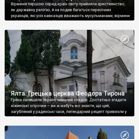
Вірменія першою серед країн світу прийняла християнство,
як державну релігію, й на подив багатьох пересічних
українців, які усіх кавказців вважають мусульманами, вірмени
є відданими вірянами Христа
Ялта. Грецька церква Феодора Тирона
Греки залишили Україні чималий спадок. Достатньо згадати
ніжинські огірочки – ви ж мабуть всі знаєте, що цей,
загублений у радянські часи, легендарний рецепт привезли у
Ніжин греки?