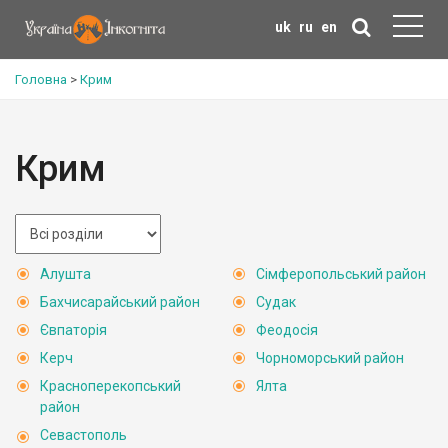
uk
ru
en
Головна
>
Крим
Крим
Алушта
Сімферопольський район
Бахчисарайський район
Судак
Євпаторія
Феодосія
Керч
Чорноморський район
Красноперекопський
Ялта
район
Севастополь