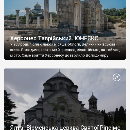
Херсонес Таврійський. ЮНЕСКО
У 988 році, після кількох місяців облоги, Великий київський
князь Володимир захопив Херсонес, візантійське, на той час,
місто. Саме взяття Херсонесу дозволило Володимиру
диктувати свої умови візантійському імператору Василю ІІ, та
одружитися з його дочкою Ганною. Цього ж року, в
Херсонесі Володимир-язичник, став Василем-християнином.
А потім було Хрещення Русі. На честь Херсонесу Таврійського
названо місто […]
Ялта. Вірменська церква Святої Ріпсіме