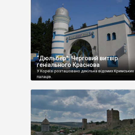
“Дюльбер”. Черговий витвір
геніального Краснова
У Кореїзі розташовано декілька відомих Кримських
палаців.