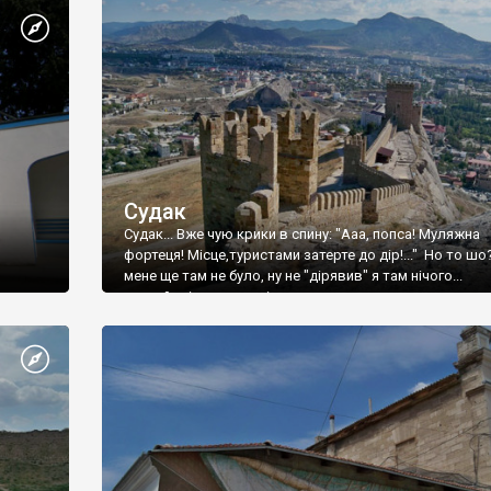
Судак
Судак... Вже чую крики в спину: "Ааа, попса! Муляжна
фортеця! Місце,туристами затерте до дір!..." Но то шо
мене ще там не було, ну не "дірявив" я там нічого...
принаймні до цього літа.