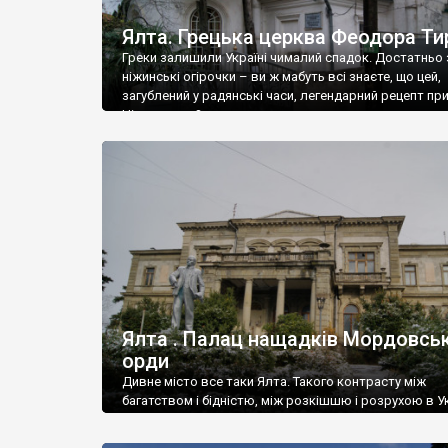
Ялта. Грецька церква Феодора Ти
Греки залишили Україні чималий спадок. Достатньо 
ніжинські огірочки – ви ж мабуть всі знаєте, що цей,
загублений у радянські часи, легендарний рецепт пр
Ніжин греки?
Ялта . Палац нащадків Мордовськ
орди
Дивне місто все таки Ялта. Такого контрасту між
багатством і бідністю, між розкішшю і розрухою в Ук
більше не знайдеш.