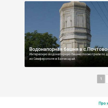
Водонапорная башня в с.Почтово
Интересную водонапорную башню посмотрели по д
из Симферополя в Бахчисарай.
1
Про 