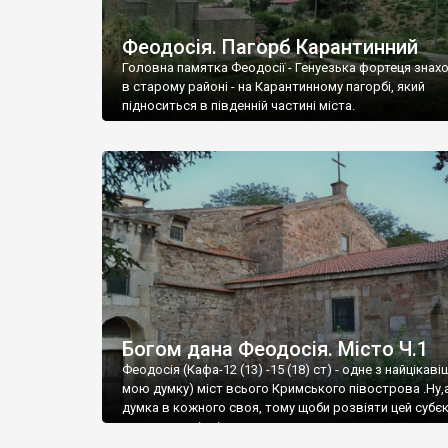
Феодосія. Пагорб Карантинний
Головна памятка Феодосії - Генуезька фортеця знах
в старому районі - на Карантинному пагорбі, який
підноситься в південній частині міста.
Богом дана Феодосія. Місто Ч.1
Феодосія (Кафа-12 (13) -15 (18) ст) - одне з найцікаві
мою думку) міст всього Кримського півострова .Ну,
думка в кожного своя, тому щоби розвіяти цей субєк
запрошую відвідати це