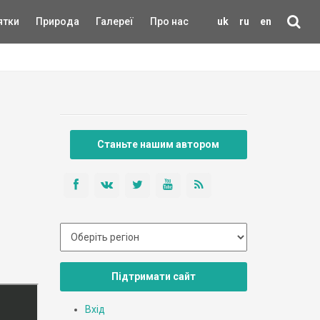
ятки
Природа
Галереї
Про нас
uk
ru
en
Станьте нашим автором
Підтримати сайт
Вхід