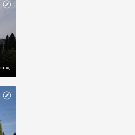
же
нство,