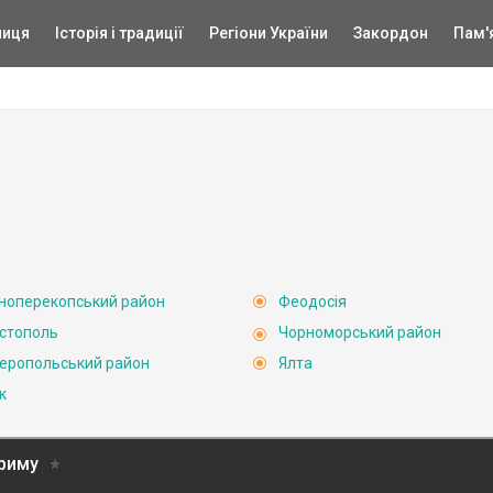
ниця
Історія і традиції
Регіони України
Закордон
Пам'
ноперекопський район
Феодосія
стополь
Чорноморський район
еропольський район
Ялта
к