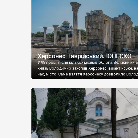
музею «Новгородський музей-заповідник» сотні арт
візантійської доби. Раритети викрадені з фондів об’
культурної спадщини ЮНЕСКО «Херсонеса Таврійсько
Офіційно – на виставку «Золото Візантії», але експер
влада в Україні вважають це лише […]
Херсонес Таврійський. ЮНЕСКО
У 988 році, після кількох місяців облоги, Великий киї
князь Володимир захопив Херсонес, візантійське, на
час, місто. Саме взяття Херсонесу дозволило Воло
диктувати свої умови візантійському імператору Вас
та одружитися з його дочкою Ганною. Цього ж року,
Херсонесі Володимир-язичник, став Василем-
християнином. А потім було Хрещення Русі. На честь
Херсонесу Таврійського названо місто […]