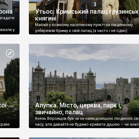
рона
Утьос. Кримський палац грузинськ
княгині
згадати
Майже у кожному населеному пункті на південному
ивезли у
узбережжі Криму є свій палац (а часто і не один).
ої
Алупка. Місто, церква, парк і,
звичайно, палац
Князь Воронцов був чи не найвідомішою людиною св
раїні
часу, але давайте не будемо кривити душею – чи знал
це прізвище до відвідин Алупки? Мабуть все таки ні.