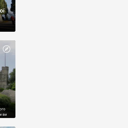
ої
ого
и ви