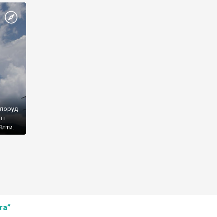
споруд
ті
Ялти.
та”