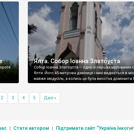
е
Ялта. Собор Іоанна Златоуста
ороге
Собор Іоанна Златоуста – одна із перших мурованих 
Ялти. Його 45-метрова дзвіниця і нині видніється в міс
майже звідусіль, а колись це була висотна домінанта 
2
3
4
5
Далі »
нас
Стати автором
Підтримати сайт “Україна Інкогні