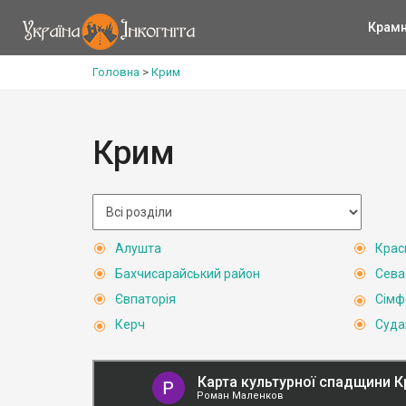
Крам
Головна
>
Крим
Крим
Алушта
Крас
Бахчисарайський район
Сева
Євпаторія
Сімф
Керч
Суда