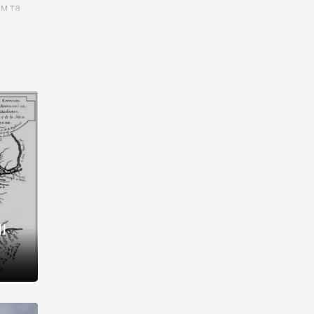
им та
ора і
є
го типу,
ей-
рний
ста:
 райони
від 2
I
і,
рукти,
 котрі