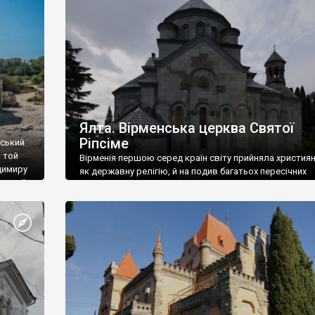
ефактів
називаються «повстяками» (postaki)…” “Вино. Крим
єкту
виробляє відмінне вино і його вдосталь: воно все ду
го».
легке біле і дуже […]
ти та
Ялта. Вірменська церква Святої
Ріпсіме
вський
 той
Вірменія першою серед країн світу прийняла христия
димиру
як державну релігію, й на подив багатьох пересічних
илю ІІ,
українців, які усіх кавказців вважають мусульманами,
 в
вірмени є відданими вірянами Христа