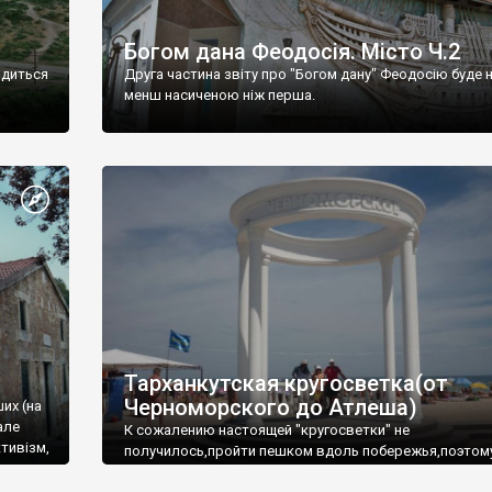
Богом дана Феодосія. Місто Ч.2
одиться
Друга частина звіту про "Богом дану" Феодосію буде 
менш насиченою ніж перша.
Тарханкутская кругосветка(от
Черноморского до Атлеша)
ших (на
але
К сожалению настоящей "кругосветки" не
тивізм,
получилось,пройти пешком вдоль побережья,поэтом
совершали радиальные вылазки из Оленевки.