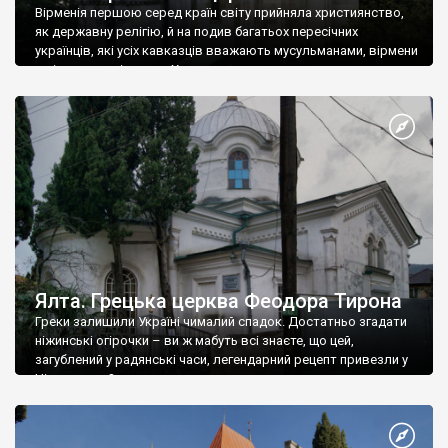
Вірменія першою серед країн світу прийняла християнство,
як державну релігію, й на подив багатьох пересічних
українців, які усіх кавказців вважають мусульманами, вірмени
є відданими вірянами Христа
Ялта. Грецька церква Феодора Тирона
Греки залишили Україні чималий спадок. Достатньо згадати
ніжинські огірочки – ви ж мабуть всі знаєте, що цей,
загублений у радянські часи, легендарний рецепт привезли у
Ніжин греки?