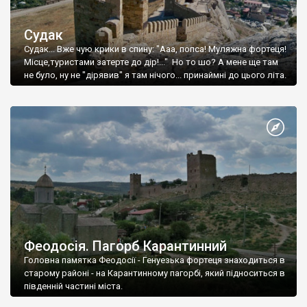
Судак
Судак... Вже чую крики в спину: "Ааа, попса! Муляжна фортеця!
Місце,туристами затерте до дір!..." Но то шо? А мене ще там
не було, ну не "дірявив" я там нічого... принаймні до цього літа.
Феодосія. Пагорб Карантинний
Головна памятка Феодосії - Генуезька фортеця знаходиться в
старому районі - на Карантинному пагорбі, який підноситься в
південній частині міста.