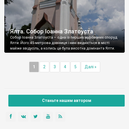
Ялта. Собор Іоанна Златоуста
Собор Іоанна Златоуста – одна із перших мурованих споруд
Ялти. Його 45-метрова дзвіниця і нині видніється в місті
майже звідусіль, а колись це була висотна домінанта Ялти.
1
2
3
4
5
Далі »
Станьте нашим автором