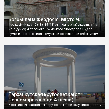
Богом дана Феодосія. Місто Ч.1
Феодосія (Кафа-12 (13) -15 (18) ст) - одне з найцікавіших (на
мою думку) міст всього Кримського півострова .Ну,але
думка в кожного своя, тому щоби розвіяти цей субєктивізм,
запрошую відвідати це
Тарханкутская кругосветка(от
Черноморского до Атлеша)
К сожалению настоящей "кругосветки" не получилось,пройти