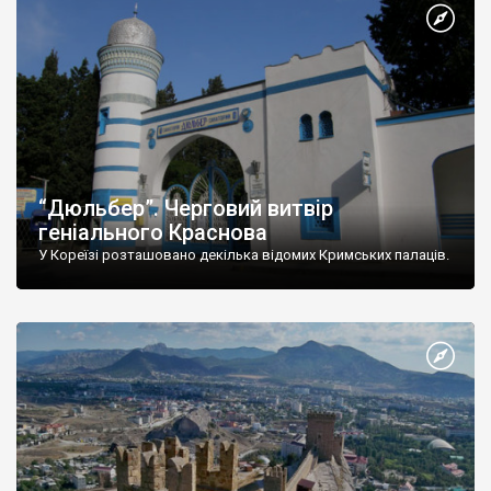
“Дюльбер”. Черговий витвір
геніального Краснова
У Кореїзі розташовано декілька відомих Кримських палаців.