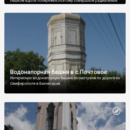
пешком вдоль побережья,поэтому совершали радиальные
вылазки из Оленевки.
Водонапорная башня в с.Почтовое
Интересную водонапорную башню посмотрели по дороге из
Симферополя в Бахчисарай.