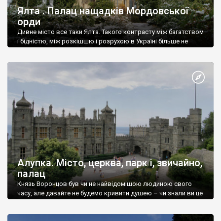
Ялта . Палац нащадків Мордовської
орди
Дивне місто все таки Ялта. Такого контрасту між багатством
і бідністю, між розкішшю і розрухою в Україні більше не
знайдеш.
Алупка. Місто, церква, парк і, звичайно,
палац
Князь Воронцов був чи не найвідомішою людиною свого
часу, але давайте не будемо кривити душею – чи знали ви це
прізвище до відвідин Алупки? Мабуть все таки ні.