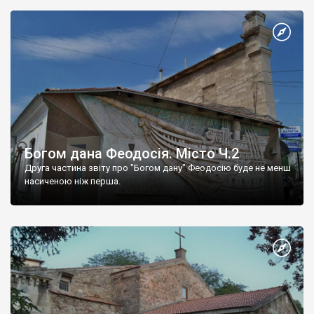
Богом дана Феодосія. Місто Ч.2
Друга частина звіту про "Богом дану" Феодосію буде не менш
насиченою ніж перша.