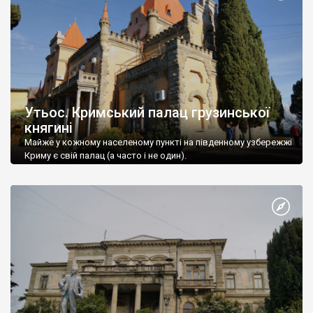
Утьос. Кримський палац грузинської
княгині
Майже у кожному населеному пункті на південному узбережжі
Криму є свій палац (а часто і не один).