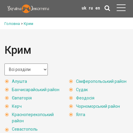
uk
ru
en
Головна
>
Крим
Крим
Алушта
Сімферопольський район
Бахчисарайський район
Судак
Євпаторія
Феодосія
Керч
Чорноморський район
Красноперекопський
Ялта
район
Севастополь