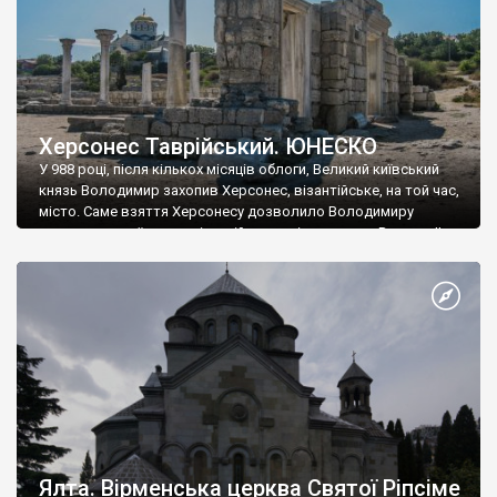
Херсонес Таврійський. ЮНЕСКО
У 988 році, після кількох місяців облоги, Великий київський
князь Володимир захопив Херсонес, візантійське, на той час,
місто. Саме взяття Херсонесу дозволило Володимиру
диктувати свої умови візантійському імператору Василю ІІ, та
одружитися з його дочкою Ганною. Цього ж року, в
Херсонесі Володимир-язичник, став Василем-християнином.
А потім було Хрещення Русі. На честь Херсонесу Таврійського
названо місто […]
Ялта. Вірменська церква Святої Ріпсіме