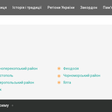
ниця
Історія і традиції
Регіони України
Закордон
Пам'
ноперекопський район
Феодосія
стополь
Чорноморський район
еропольський район
Ялта
к