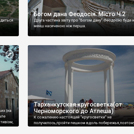
Богом дана Феодосія. Місто Ч.2
одиться
Друга частина звіту про "Богом дану" Феодосію буде 
менш насиченою ніж перша.
Тарханкутская кругосветка(от
Черноморского до Атлеша)
ших (на
але
К сожалению настоящей "кругосветки" не
тивізм,
получилось,пройти пешком вдоль побережья,поэтом
совершали радиальные вылазки из Оленевки.