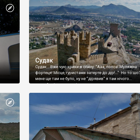
Судак
Судак... Вже чую крики в спину: "Ааа, попса! Муляжна
фортеця! Місце,туристами затерте до дір!..." Но то шо
мене ще там не було, ну не "дірявив" я там нічого...
принаймні до цього літа.