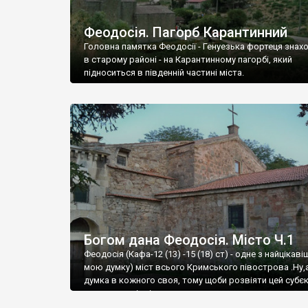
Феодосія. Пагорб Карантинний
Головна памятка Феодосії - Генуезька фортеця знах
в старому районі - на Карантинному пагорбі, який
підноситься в південній частині міста.
Богом дана Феодосія. Місто Ч.1
Феодосія (Кафа-12 (13) -15 (18) ст) - одне з найцікаві
мою думку) міст всього Кримського півострова .Ну,
думка в кожного своя, тому щоби розвіяти цей субєк
запрошую відвідати це