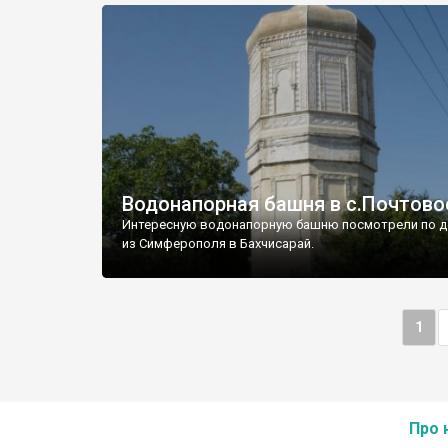
Водонапорная башня в с.Почтово
Интересную водонапорную башню посмотрели по д
из Симферополя в Бахчисарай.
1
Про 