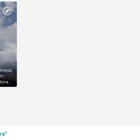
споруд
ті
Ялти.
та”