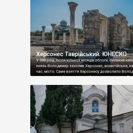
музею «Новгородський музей-заповідник» сотні арт
візантійської доби. Раритети викрадені з фондів об’
культурної спадщини ЮНЕСКО «Херсонеса Таврійсько
Офіційно – на виставку «Золото Візантії», але експер
влада в Україні вважають це лише […]
Херсонес Таврійський. ЮНЕСКО
У 988 році, після кількох місяців облоги, Великий киї
князь Володимир захопив Херсонес, візантійське, на
час, місто. Саме взяття Херсонесу дозволило Воло
диктувати свої умови візантійському імператору Вас
та одружитися з його дочкою Ганною. Цього ж року,
Херсонесі Володимир-язичник, став Василем-
християнином. А потім було Хрещення Русі. На честь
Херсонесу Таврійського названо місто […]