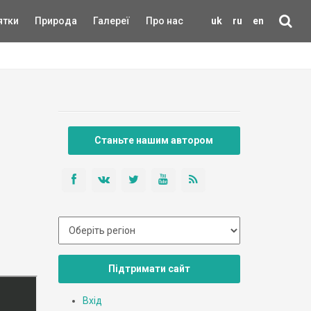
ятки
Природа
Галереї
Про нас
uk
ru
en
Станьте нашим автором
Підтримати сайт
Вхід