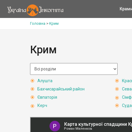
Крам
Головна
>
Крим
Крим
Алушта
Крас
Бахчисарайський район
Сева
Євпаторія
Сімф
Керч
Суда