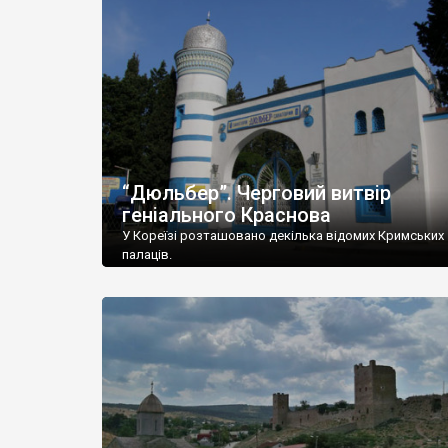
“Дюльбер”. Черговий витвір
геніального Краснова
У Кореїзі розташовано декілька відомих Кримських
палаців.