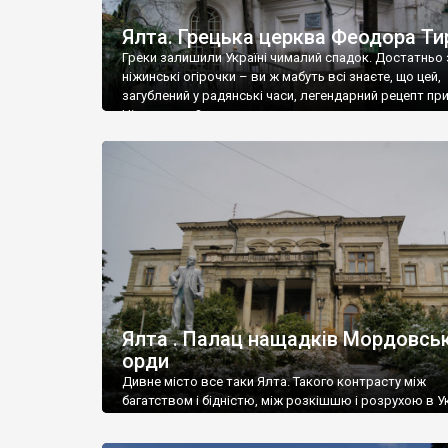
Ялта. Грецька церква Феодора Ти
Греки залишили Україні чималий спадок. Достатньо 
ніжинські огірочки – ви ж мабуть всі знаєте, що цей,
загублений у радянські часи, легендарний рецепт пр
Ніжин греки?
Ялта . Палац нащадків Мордовськ
орди
Дивне місто все таки Ялта. Такого контрасту між
багатством і бідністю, між розкішшю і розрухою в Ук
більше не знайдеш.