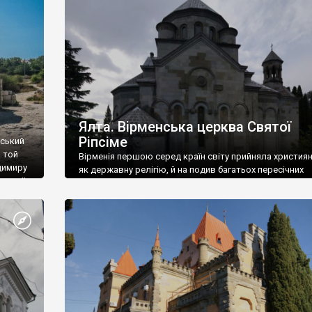
ефактів
називаються «повстяками» (postaki)…” “Вино. Крим
єкту
виробляє відмінне вино і його вдосталь: воно все ду
го».
легке біле і дуже […]
ти та
Ялта. Вірменська церква Святої
Ріпсіме
вський
 той
Вірменія першою серед країн світу прийняла христия
димиру
як державну релігію, й на подив багатьох пересічних
илю ІІ,
українців, які усіх кавказців вважають мусульманами,
 в
вірмени є відданими вірянами Христа