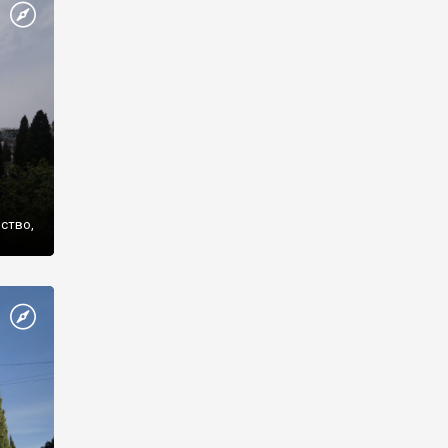
же
нство,