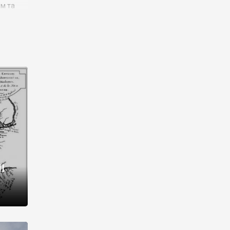
им та
ора і
є
го типу,
ей-
рний
ста:
 райони
від 2
I
і,
рукти,
 котрі