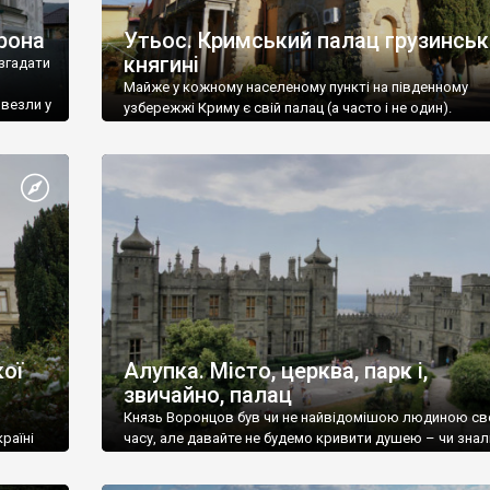
рона
Утьос. Кримський палац грузинськ
княгині
згадати
Майже у кожному населеному пункті на південному
ивезли у
узбережжі Криму є свій палац (а часто і не один).
ої
Алупка. Місто, церква, парк і,
звичайно, палац
Князь Воронцов був чи не найвідомішою людиною св
раїні
часу, але давайте не будемо кривити душею – чи знал
це прізвище до відвідин Алупки? Мабуть все таки ні.