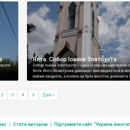
е
Ялта. Собор Іоанна Златоуста
ороге
Собор Іоанна Златоуста – одна із перших мурованих 
Ялти. Його 45-метрова дзвіниця і нині видніється в міс
майже звідусіль, а колись це була висотна домінанта 
2
3
4
5
Далі »
нас
Стати автором
Підтримати сайт “Україна Інкогні