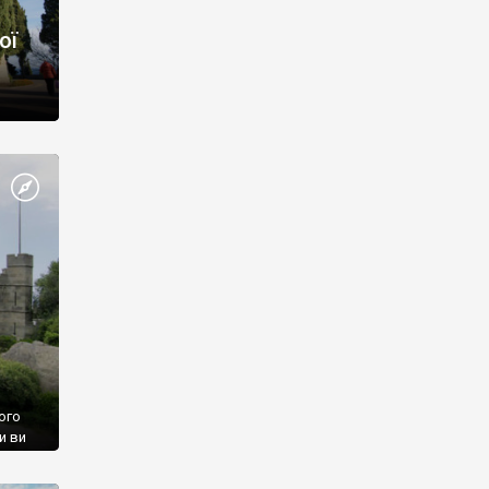
ої
ого
и ви