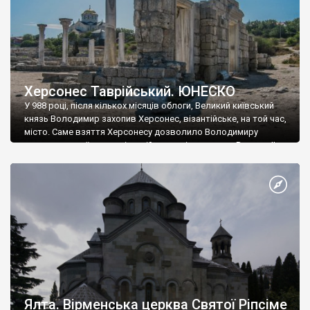
Херсонес Таврійський. ЮНЕСКО
У 988 році, після кількох місяців облоги, Великий київський
князь Володимир захопив Херсонес, візантійське, на той час,
місто. Саме взяття Херсонесу дозволило Володимиру
диктувати свої умови візантійському імператору Василю ІІ, та
одружитися з його дочкою Ганною. Цього ж року, в
Херсонесі Володимир-язичник, став Василем-християнином.
А потім було Хрещення Русі. На честь Херсонесу Таврійського
названо місто […]
Ялта. Вірменська церква Святої Ріпсіме