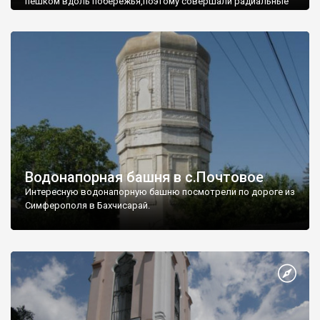
пешком вдоль побережья,поэтому совершали радиальные
вылазки из Оленевки.
Водонапорная башня в с.Почтовое
Интересную водонапорную башню посмотрели по дороге из
Симферополя в Бахчисарай.