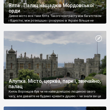
Ялта . Палац нащадків Мордовської
орди
Дивне місто все таки Ялта. Такого контрасту між багатством
і бідністю, між розкішшю і розрухою в Україні більше не
знайдеш.
Алупка. Місто, церква, парк і, звичайно,
палац
Князь Воронцов був чи не найвідомішою людиною свого
часу, але давайте не будемо кривити душею – чи знали ви це
прізвище до відвідин Алупки? Мабуть все таки ні.