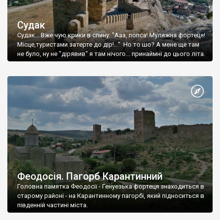
Судак
Судак... Вже чую крики в спину: "Ааа, попса! Муляжна фортеця!
Місце,туристами затерте до дір!..." Но то шо? А мене ще там
не було, ну не "дірявив" я там нічого... принаймні до цього літа.
Феодосія. Пагорб Карантинний
Головна памятка Феодосії - Генуезька фортеця знаходиться в
старому районі - на Карантинному пагорбі, який підноситься в
південній частині міста.