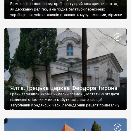
Вірменія першою серед країн світу прийняла християнство,
як державну релігію, й на подив багатьох пересічних
українців, які усіх кавказців вважають мусульманами, вірмени
є відданими вірянами Христа
Ялта. Грецька церква Феодора Тирона
Греки залишили Україні чималий спадок. Достатньо згадати
ніжинські огірочки – ви ж мабуть всі знаєте, що цей,
загублений у радянські часи, легендарний рецепт привезли у
Ніжин греки?