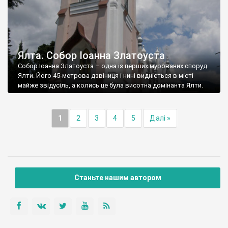
Ялта. Собор Іоанна Златоуста
Собор Іоанна Златоуста – одна із перших мурованих споруд
Ялти. Його 45-метрова дзвіниця і нині видніється в місті
майже звідусіль, а колись це була висотна домінанта Ялти.
1
2
3
4
5
Далі »
Станьте нашим автором