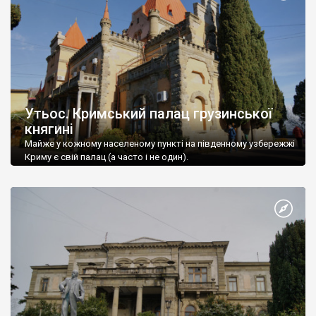
Утьос. Кримський палац грузинської
княгині
Майже у кожному населеному пункті на південному узбережжі
Криму є свій палац (а часто і не один).