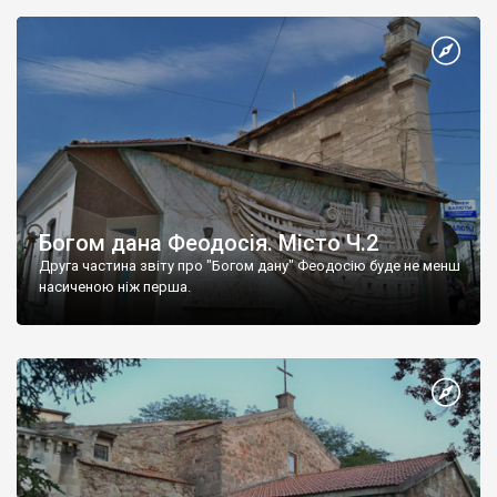
Богом дана Феодосія. Місто Ч.2
Друга частина звіту про "Богом дану" Феодосію буде не менш
насиченою ніж перша.