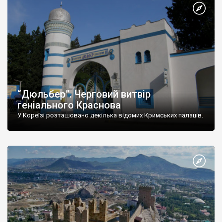
“Дюльбер”. Черговий витвір
геніального Краснова
У Кореїзі розташовано декілька відомих Кримських палаців.