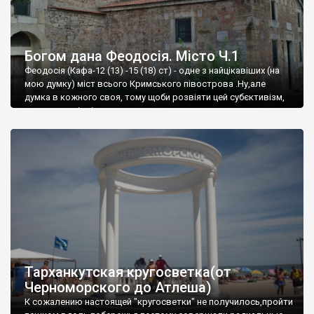
Богом дана Феодосія. Місто Ч.1
Феодосія (Кафа-12 (13) -15 (18) ст) - одне з найцікавіших (на
мою думку) міст всього Кримського півострова .Ну,але
думка в кожного своя, тому щоби розвіяти цей субєктивізм,
запрошую відвідати це
Тарханкутская кругосветка(от
Черноморского до Атлеша)
К сожалению настоящей "кругосветки" не получилось,пройти