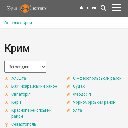
uk
ru
en
Головна
>
Крим
Крим
Алушта
Сімферопольський район
Бахчисарайський район
Судак
Євпаторія
Феодосія
Керч
Чорноморський район
Красноперекопський
Ялта
район
Севастополь