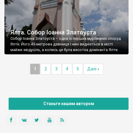
Ялта. Собор Іоанна Златоуста
Собор Іоанна Златоуста – одна із перших мурованих споруд
Ялти. Його 45-метрова дзвіниця і нині видніється в місті
майже звідусіль, а колись це була висотна домінанта Ялти.
1
2
3
4
5
Далі »
Станьте нашим автором