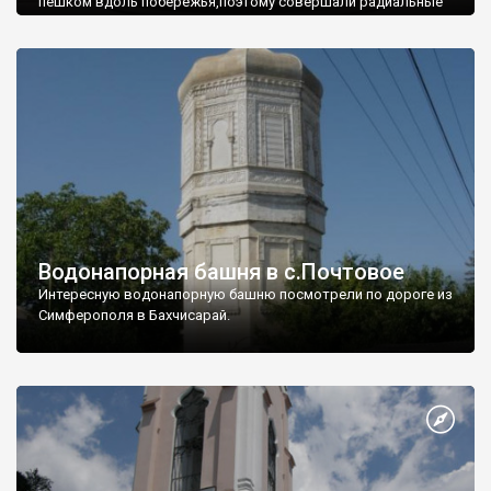
пешком вдоль побережья,поэтому совершали радиальные
вылазки из Оленевки.
Водонапорная башня в с.Почтовое
Интересную водонапорную башню посмотрели по дороге из
Симферополя в Бахчисарай.