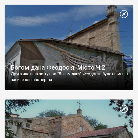
Богом дана Феодосія. Місто Ч.2
Друга частина звіту про "Богом дану" Феодосію буде не менш
насиченою ніж перша.