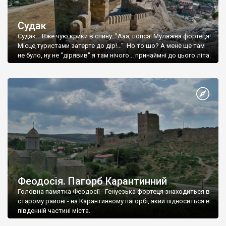
Судак
Судак... Вже чую крики в спину: "Ааа, попса! Муляжна фортеця!
Місце,туристами затерте до дір!..." Но то шо? А мене ще там
не було, ну не "дірявив" я там нічого... принаймні до цього літа.
Феодосія. Пагорб Карантинний
Головна памятка Феодосії - Генуезька фортеця знаходиться в
старому районі - на Карантинному пагорбі, який підноситься в
південній частині міста.