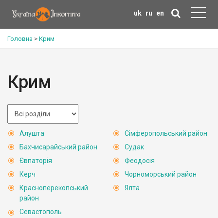
uk
ru
en
Головна
>
Крим
Крим
Алушта
Сімферопольський район
Бахчисарайський район
Судак
Євпаторія
Феодосія
Керч
Чорноморський район
Красноперекопський
Ялта
район
Севастополь