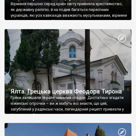
Вірменія першою серед країн світу прийняла християнство,
як державну релігію, й на подив багатьох пересічних
українців, які усіх кавказців вважають мусульманами, вірмени
є відданими вірянами Христа
Ялта. Грецька церква Феодора Тирона
Греки залишили Україні чималий спадок. Достатньо згадати
ніжинські огірочки – ви ж мабуть всі знаєте, що цей,
загублений у радянські часи, легендарний рецепт привезли у
Ніжин греки?