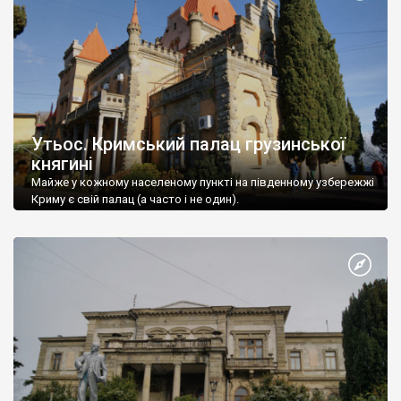
Утьос. Кримський палац грузинської
княгині
Майже у кожному населеному пункті на південному узбережжі
Криму є свій палац (а часто і не один).