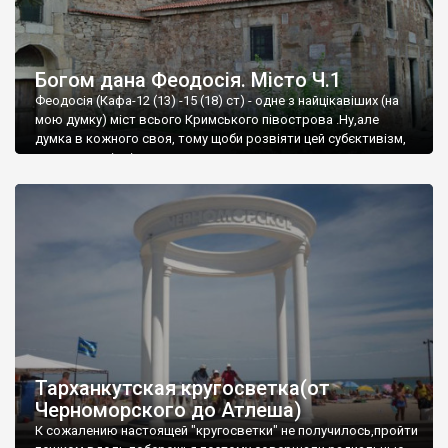
Богом дана Феодосія. Місто Ч.1
Феодосія (Кафа-12 (13) -15 (18) ст) - одне з найцікавіших (на
мою думку) міст всього Кримського півострова .Ну,але
думка в кожного своя, тому щоби розвіяти цей субєктивізм,
запрошую відвідати це
Тарханкутская кругосветка(от
Черноморского до Атлеша)
К сожалению настоящей "кругосветки" не получилось,пройти