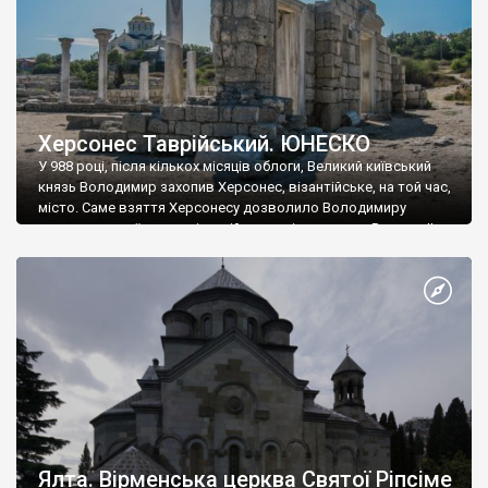
Херсонес Таврійський. ЮНЕСКО
У 988 році, після кількох місяців облоги, Великий київський
князь Володимир захопив Херсонес, візантійське, на той час,
місто. Саме взяття Херсонесу дозволило Володимиру
диктувати свої умови візантійському імператору Василю ІІ, та
одружитися з його дочкою Ганною. Цього ж року, в
Херсонесі Володимир-язичник, став Василем-християнином.
А потім було Хрещення Русі. На честь Херсонесу Таврійського
названо місто […]
Ялта. Вірменська церква Святої Ріпсіме