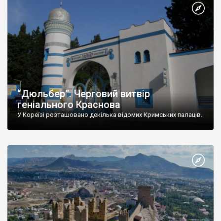
“Дюльбер”. Черговий витвір
геніального Краснова
У Кореїзі розташовано декілька відомих Кримських палаців.