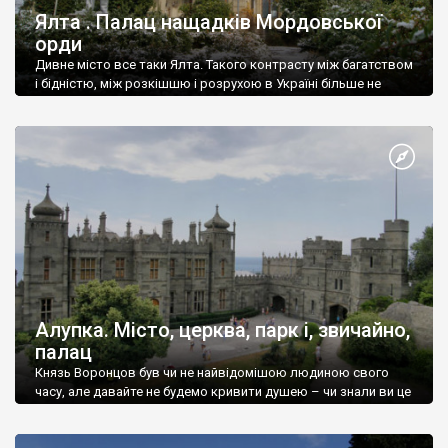
Ялта . Палац нащадків Мордовської
орди
Дивне місто все таки Ялта. Такого контрасту між багатством
і бідністю, між розкішшю і розрухою в Україні більше не
знайдеш.
Алупка. Місто, церква, парк і, звичайно,
палац
Князь Воронцов був чи не найвідомішою людиною свого
часу, але давайте не будемо кривити душею – чи знали ви це
прізвище до відвідин Алупки? Мабуть все таки ні.