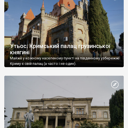
Утьос. Кримський палац грузинської
княгині
Майже у кожному населеному пункті на південному узбережжі
Криму є свій палац (а часто і не один).