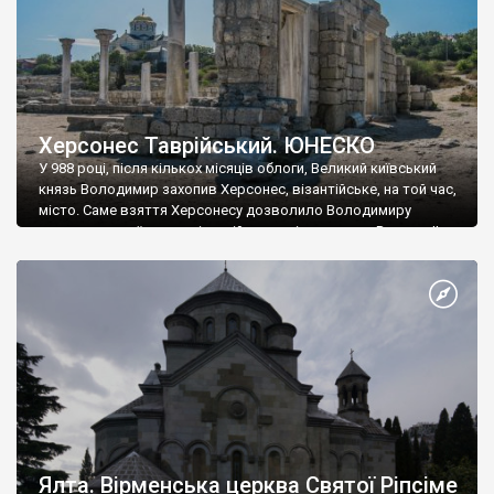
Херсонес Таврійський. ЮНЕСКО
У 988 році, після кількох місяців облоги, Великий київський
князь Володимир захопив Херсонес, візантійське, на той час,
місто. Саме взяття Херсонесу дозволило Володимиру
диктувати свої умови візантійському імператору Василю ІІ, та
одружитися з його дочкою Ганною. Цього ж року, в
Херсонесі Володимир-язичник, став Василем-християнином.
А потім було Хрещення Русі. На честь Херсонесу Таврійського
названо місто […]
Ялта. Вірменська церква Святої Ріпсіме