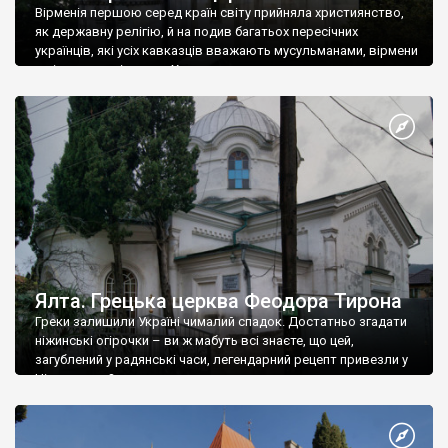
Вірменія першою серед країн світу прийняла християнство,
як державну релігію, й на подив багатьох пересічних
українців, які усіх кавказців вважають мусульманами, вірмени
є відданими вірянами Христа
Ялта. Грецька церква Феодора Тирона
Греки залишили Україні чималий спадок. Достатньо згадати
ніжинські огірочки – ви ж мабуть всі знаєте, що цей,
загублений у радянські часи, легендарний рецепт привезли у
Ніжин греки?