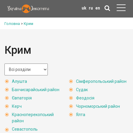
uk
ru
en
Головна
>
Крим
Крим
Алушта
Сімферопольський район
Бахчисарайський район
Судак
Євпаторія
Феодосія
Керч
Чорноморський район
Красноперекопський
Ялта
район
Севастополь