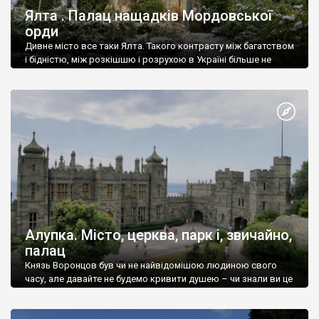
Ялта . Палац нащадків Мордовської
орди
Дивне місто все таки Ялта. Такого контрасту між багатством
і бідністю, між розкішшю і розрухою в Україні більше не
знайдеш.
Алупка. Місто, церква, парк і, звичайно,
палац
Князь Воронцов був чи не найвідомішою людиною свого
часу, але давайте не будемо кривити душею – чи знали ви це
прізвище до відвідин Алупки? Мабуть все таки ні.