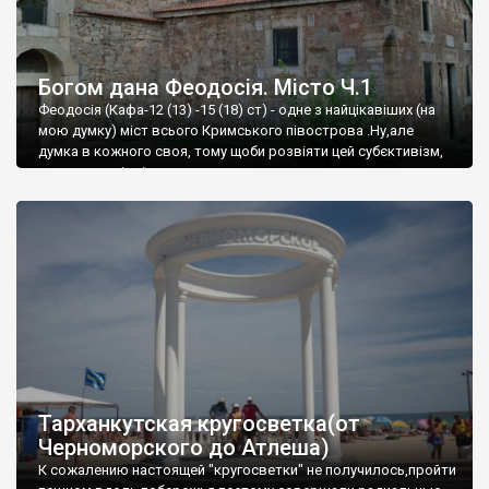
Богом дана Феодосія. Місто Ч.1
Феодосія (Кафа-12 (13) -15 (18) ст) - одне з найцікавіших (на
мою думку) міст всього Кримського півострова .Ну,але
думка в кожного своя, тому щоби розвіяти цей субєктивізм,
запрошую відвідати це
Тарханкутская кругосветка(от
Черноморского до Атлеша)
К сожалению настоящей "кругосветки" не получилось,пройти