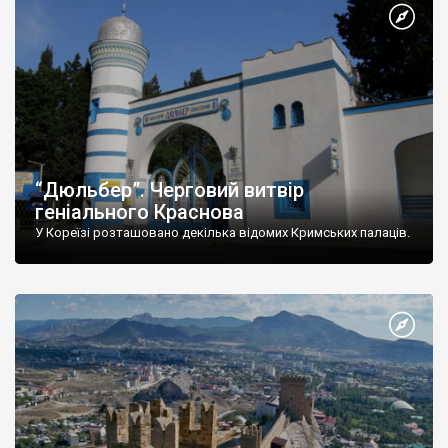
“Дюльбер”. Черговий витвір
геніального Краснова
У Кореїзі розташовано декілька відомих Кримських палаців.