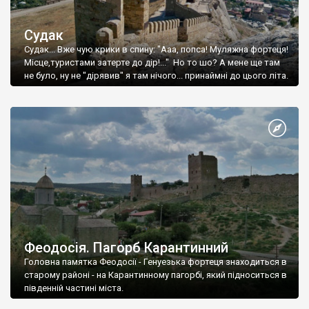
Судак
Судак... Вже чую крики в спину: "Ааа, попса! Муляжна фортеця!
Місце,туристами затерте до дір!..." Но то шо? А мене ще там
не було, ну не "дірявив" я там нічого... принаймні до цього літа.
Феодосія. Пагорб Карантинний
Головна памятка Феодосії - Генуезька фортеця знаходиться в
старому районі - на Карантинному пагорбі, який підноситься в
південній частині міста.