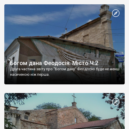
Богом дана Феодосія. Місто Ч.2
Друга частина звіту про "Богом дану" Феодосію буде не менш
насиченою ніж перша.