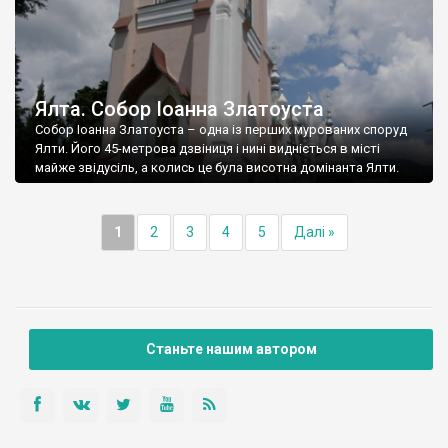
Ялта. Собор Іоанна Златоуста
Собор Іоанна Златоуста – одна із перших мурованих споруд
Ялти. Його 45-метрова дзвіниця і нині видніється в місті
майже звідусіль, а колись це була висотна домінанта Ялти.
1
2
3
4
5
Далі »
Станьте нашим автором