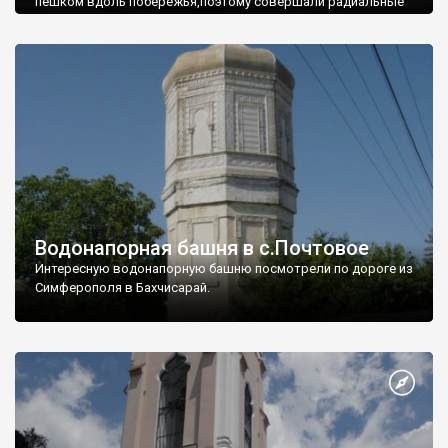
пешком вдоль побережья,поэтому совершали радиальные
вылазки из Оленевки.
Водонапорная башня в с.Почтовое
Интересную водонапорную башню посмотрели по дороге из
Симферополя в Бахчисарай.