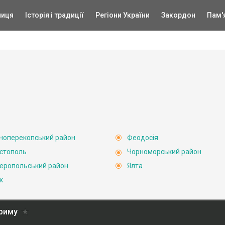
ниця
Історія і традиції
Регіони України
Закордон
Пам'
ноперекопський район
Феодосія
стополь
Чорноморський район
еропольський район
Ялта
к