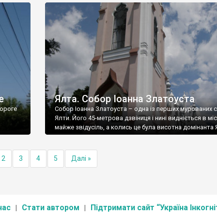
е
Ялта. Собор Іоанна Златоуста
ороге
Собор Іоанна Златоуста – одна із перших мурованих 
Ялти. Його 45-метрова дзвіниця і нині видніється в міс
майже звідусіль, а колись це була висотна домінанта 
2
3
4
5
Далі »
нас
Стати автором
Підтримати сайт “Україна Інкогні