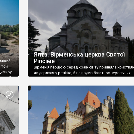
ефактів
називаються «повстяками» (postaki)…” “Вино. Крим
єкту
виробляє відмінне вино і його вдосталь: воно все ду
го».
легке біле і дуже […]
ти та
Ялта. Вірменська церква Святої
Ріпсіме
вський
 той
Вірменія першою серед країн світу прийняла христия
димиру
як державну релігію, й на подив багатьох пересічних
илю ІІ,
українців, які усіх кавказців вважають мусульманами,
 в
вірмени є відданими вірянами Христа