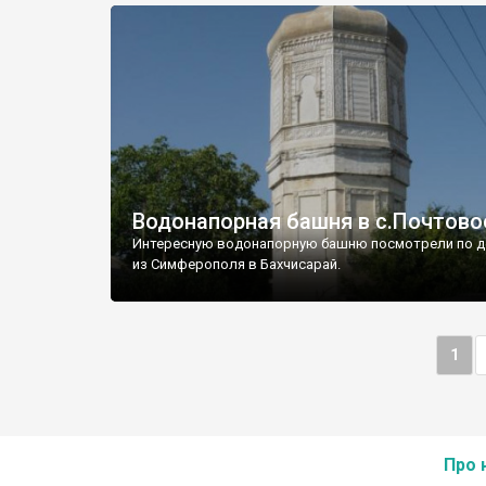
Водонапорная башня в с.Почтово
Интересную водонапорную башню посмотрели по д
из Симферополя в Бахчисарай.
1
Про 