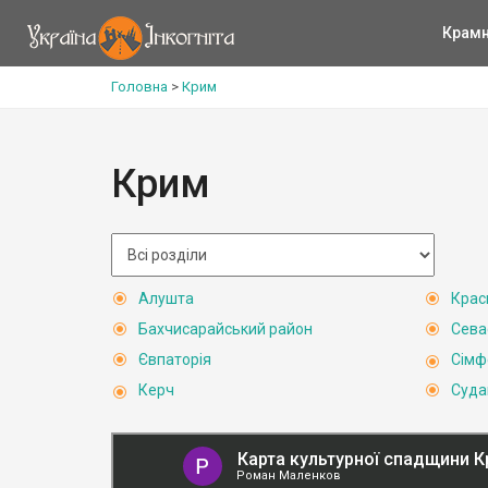
Крам
Головна
>
Крим
Крим
Алушта
Крас
Бахчисарайський район
Сева
Євпаторія
Сімф
Керч
Суда