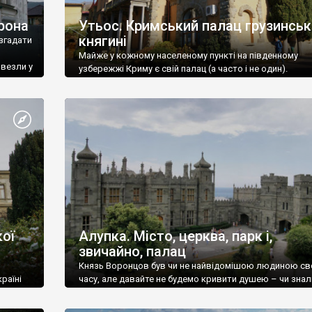
рона
Утьос. Кримський палац грузинськ
княгині
згадати
Майже у кожному населеному пункті на південному
ивезли у
узбережжі Криму є свій палац (а часто і не один).
ої
Алупка. Місто, церква, парк і,
звичайно, палац
Князь Воронцов був чи не найвідомішою людиною св
раїні
часу, але давайте не будемо кривити душею – чи знал
це прізвище до відвідин Алупки? Мабуть все таки ні.