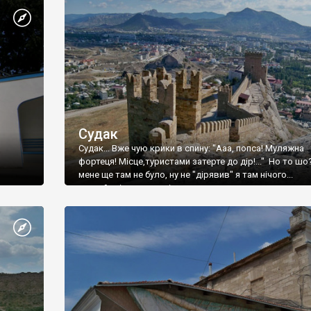
Судак
Судак... Вже чую крики в спину: "Ааа, попса! Муляжна
фортеця! Місце,туристами затерте до дір!..." Но то шо
мене ще там не було, ну не "дірявив" я там нічого...
принаймні до цього літа.