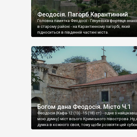
Феодосія. Пагорб Карантинний
Головна памятка Феодосії - Генуезька фортеця знах
в старому районі - на Карантинному пагорбі, який
підноситься в південній частині міста.
Богом дана Феодосія. Місто Ч.1
Феодосія (Кафа-12 (13) -15 (18) ст) - одне з найцікаві
мою думку) міст всього Кримського півострова .Ну,
думка в кожного своя, тому щоби розвіяти цей субєк
запрошую відвідати це