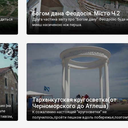
Богом дана Феодосія. Місто Ч.2
одиться
Друга частина звіту про "Богом дану" Феодосію буде 
менш насиченою ніж перша.
Тарханкутская кругосветка(от
Черноморского до Атлеша)
ших (на
але
К сожалению настоящей "кругосветки" не
тивізм,
получилось,пройти пешком вдоль побережья,поэтом
совершали радиальные вылазки из Оленевки.