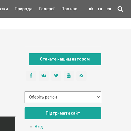
ятки
Природа
Галереї
Про нас
uk
ru
en
Станьте нашим автором
Підтримати сайт
Вхід