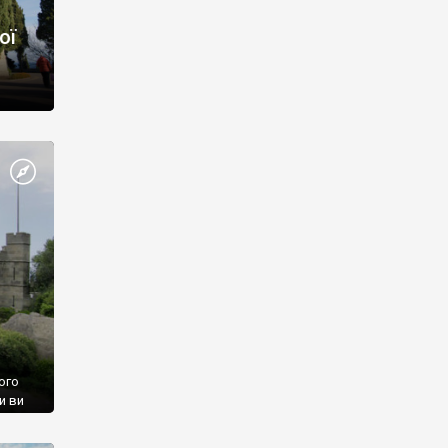
ої
ого
и ви