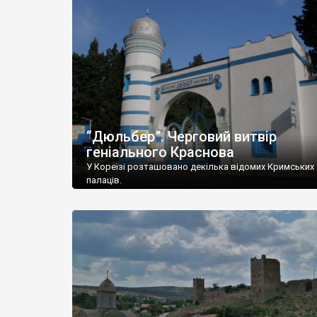
“Дюльбер”. Черговий витвір
геніального Краснова
У Кореїзі розташовано декілька відомих Кримських
палаців.