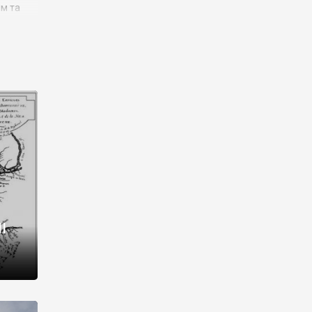
им та
ора і
є
го типу,
ей-
рний
ста:
 райони
від 2
I
і,
рукти,
 котрі