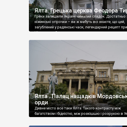
Ялта. Грецька церква Феодора Ти
Греки залишили Україні чималий спадок. Достатньо 
ніжинські огірочки – ви ж мабуть всі знаєте, що цей,
загублений у радянські часи, легендарний рецепт пр
Ніжин греки?
Ялта . Палац нащадків Мордовськ
орди
Дивне місто все таки Ялта. Такого контрасту між
багатством і бідністю, між розкішшю і розрухою в Ук
більше не знайдеш.