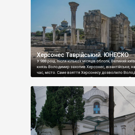
музею «Новгородський музей-заповідник» сотні арт
візантійської доби. Раритети викрадені з фондів об’
культурної спадщини ЮНЕСКО «Херсонеса Таврійсько
Офіційно – на виставку «Золото Візантії», але експер
влада в Україні вважають це лише […]
Херсонес Таврійський. ЮНЕСКО
У 988 році, після кількох місяців облоги, Великий киї
князь Володимир захопив Херсонес, візантійське, на
час, місто. Саме взяття Херсонесу дозволило Воло
диктувати свої умови візантійському імператору Вас
та одружитися з його дочкою Ганною. Цього ж року,
Херсонесі Володимир-язичник, став Василем-
християнином. А потім було Хрещення Русі. На честь
Херсонесу Таврійського названо місто […]