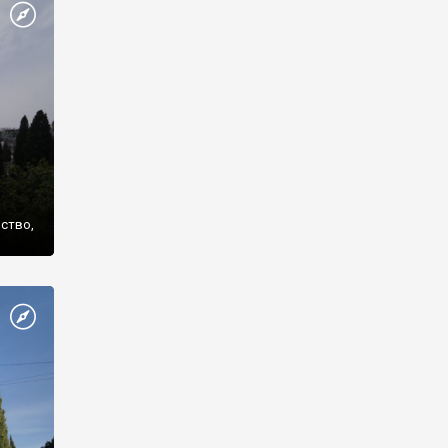
же
нство,