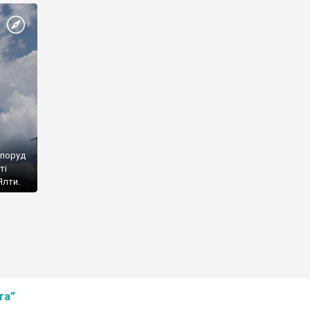
споруд
ті
Ялти.
та”