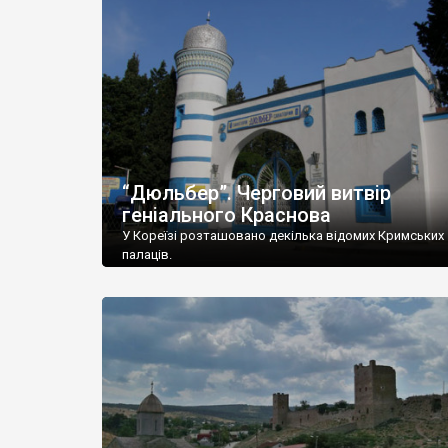
“Дюльбер”. Черговий витвір
геніального Краснова
У Кореїзі розташовано декілька відомих Кримських
палаців.