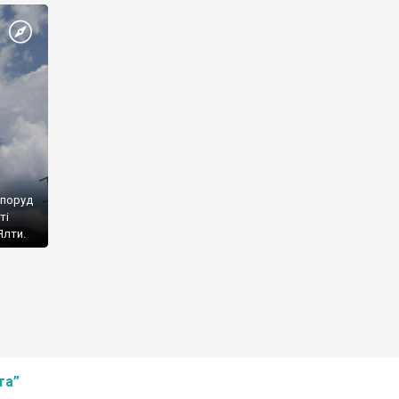
споруд
ті
Ялти.
та”