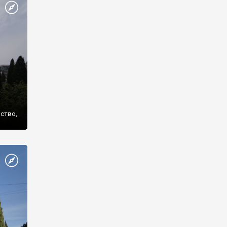
же
нство,