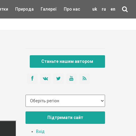
ятки
Природа
Галереї
Про нас
uk
ru
en
Станьте нашим автором
Підтримати сайт
Вхід