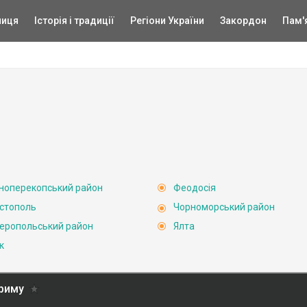
ниця
Історія і традиції
Регіони України
Закордон
Пам'
ноперекопський район
Феодосія
стополь
Чорноморський район
еропольський район
Ялта
к