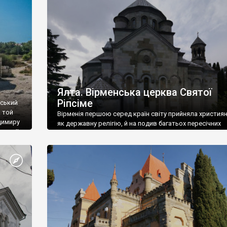
ефактів
називаються «повстяками» (postaki)…” “Вино. Крим
єкту
виробляє відмінне вино і його вдосталь: воно все ду
го».
легке біле і дуже […]
ти та
Ялта. Вірменська церква Святої
Ріпсіме
вський
 той
Вірменія першою серед країн світу прийняла христия
димиру
як державну релігію, й на подив багатьох пересічних
илю ІІ,
українців, які усіх кавказців вважають мусульманами,
 в
вірмени є відданими вірянами Христа