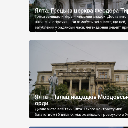
Ялта. Грецька церква Феодора Ти
Греки залишили Україні чималий спадок. Достатньо 
ніжинські огірочки – ви ж мабуть всі знаєте, що цей,
загублений у радянські часи, легендарний рецепт пр
Ніжин греки?
Ялта . Палац нащадків Мордовськ
орди
Дивне місто все таки Ялта. Такого контрасту між
багатством і бідністю, між розкішшю і розрухою в Ук
більше не знайдеш.