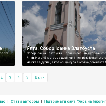
е
Ялта. Собор Іоанна Златоуста
ороге
Собор Іоанна Златоуста – одна із перших мурованих 
Ялти. Його 45-метрова дзвіниця і нині видніється в міс
майже звідусіль, а колись це була висотна домінанта 
2
3
4
5
Далі »
нас
Стати автором
Підтримати сайт “Україна Інкогні