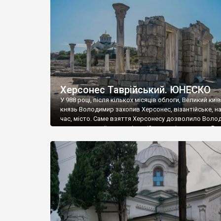
музею «Новгородський музей-заповідник» сотні арт
візантійської доби. Раритети викрадені з фондів об’
культурної спадщини ЮНЕСКО «Херсонеса Таврійсько
Офіційно – на виставку «Золото Візантії», але експер
влада в Україні вважають це лише […]
Херсонес Таврійський. ЮНЕСКО
У 988 році, після кількох місяців облоги, Великий киї
князь Володимир захопив Херсонес, візантійське, на
час, місто. Саме взяття Херсонесу дозволило Воло
диктувати свої умови візантійському імператору Вас
та одружитися з його дочкою Ганною. Цього ж року,
Херсонесі Володимир-язичник, став Василем-
християнином. А потім було Хрещення Русі. На честь
Херсонесу Таврійського названо місто […]