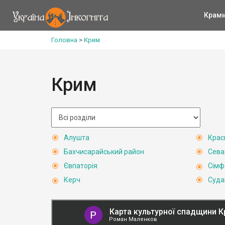
Крам
Головна
>
Крим
Крим
Алушта
Крас
Бахчисарайський район
Сева
Євпаторія
Сімф
Керч
Суда