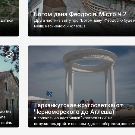
Богом дана Феодосія. Місто Ч.2
одиться
Друга частина звіту про "Богом дану" Феодосію буде 
менш насиченою ніж перша.
Тарханкутская кругосветка(от
Черноморского до Атлеша)
ших (на
але
К сожалению настоящей "кругосветки" не
тивізм,
получилось,пройти пешком вдоль побережья,поэтом
совершали радиальные вылазки из Оленевки.