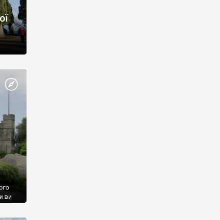
ої
ого
и ви