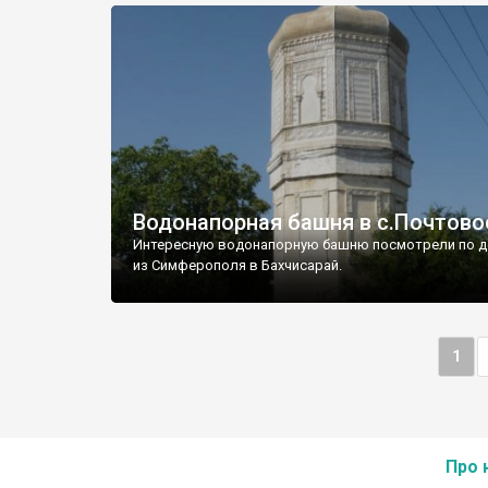
Водонапорная башня в с.Почтово
Интересную водонапорную башню посмотрели по д
из Симферополя в Бахчисарай.
1
Про 