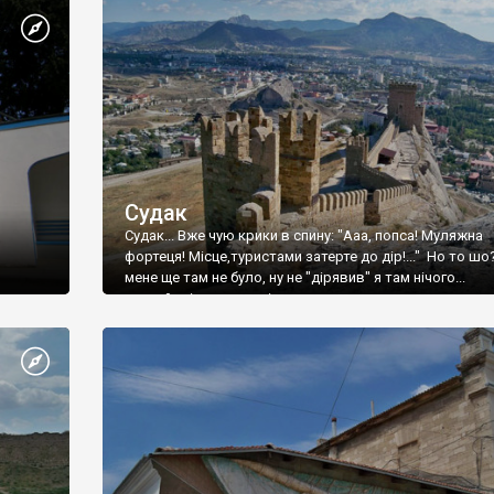
Судак
Судак... Вже чую крики в спину: "Ааа, попса! Муляжна
фортеця! Місце,туристами затерте до дір!..." Но то шо
мене ще там не було, ну не "дірявив" я там нічого...
принаймні до цього літа.