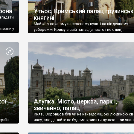
рона
Утьос. Кримський палац грузинськ
княгині
згадати
Майже у кожному населеному пункті на південному
ивезли у
узбережжі Криму є свій палац (а часто і не один).
ої
Алупка. Місто, церква, парк і,
звичайно, палац
Князь Воронцов був чи не найвідомішою людиною св
раїні
часу, але давайте не будемо кривити душею – чи знал
це прізвище до відвідин Алупки? Мабуть все таки ні.