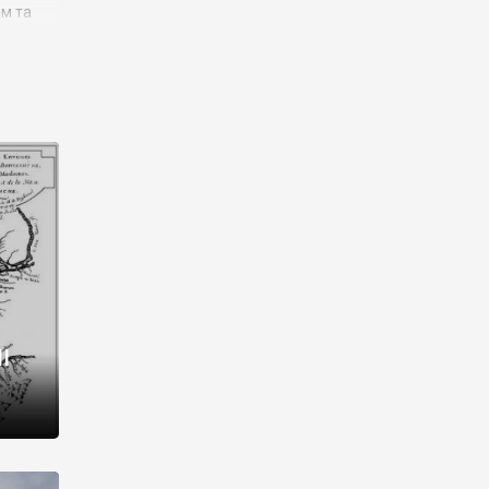
им та
ора і
є
го типу,
ей-
рний
ста:
 райони
від 2
I
і,
рукти,
 котрі