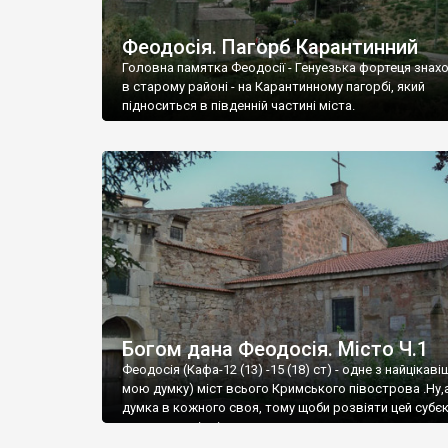
Феодосія. Пагорб Карантинний
Головна памятка Феодосії - Генуезька фортеця знах
в старому районі - на Карантинному пагорбі, який
підноситься в південній частині міста.
Богом дана Феодосія. Місто Ч.1
Феодосія (Кафа-12 (13) -15 (18) ст) - одне з найцікаві
мою думку) міст всього Кримського півострова .Ну,
думка в кожного своя, тому щоби розвіяти цей субєк
запрошую відвідати це