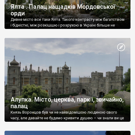
Ялта . Палац нащадків Мордовської
орди
Дивне місто все таки Ялта. Такого контрасту між багатством
і бідністю, між розкішшю і розрухою в Україні більше не
знайдеш.
Алупка. Місто, церква, парк і, звичайно,
палац
Князь Воронцов був чи не найвідомішою людиною свого
часу, але давайте не будемо кривити душею – чи знали ви це
прізвище до відвідин Алупки? Мабуть все таки ні.