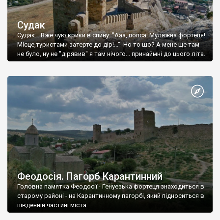
Судак
Судак... Вже чую крики в спину: "Ааа, попса! Муляжна фортеця!
Місце,туристами затерте до дір!..." Но то шо? А мене ще там
не було, ну не "дірявив" я там нічого... принаймні до цього літа.
Феодосія. Пагорб Карантинний
Головна памятка Феодосії - Генуезька фортеця знаходиться в
старому районі - на Карантинному пагорбі, який підноситься в
південній частині міста.