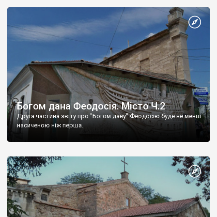
Богом дана Феодосія. Місто Ч.2
Друга частина звіту про "Богом дану" Феодосію буде не менш
насиченою ніж перша.