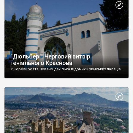
“Дюльбер”. Черговий витвір
геніального Краснова
У Кореїзі розташовано декілька відомих Кримських палаців.