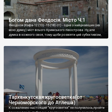
Богом дана Феодосія. Місто Ч.1
Феодосія (Кафа-12 (13) -15 (18) ст) - одне з найцікавіших (на
мою думку) міст всього Кримського півострова .Ну,але
думка в кожного своя, тому щоби розвіяти цей субєктивізм,
запрошую відвідати це
Тарханкутская кругосветка(от
Черноморского до Атлеша)
К сожалению настоящей "кругосветки" не получилось,пройти