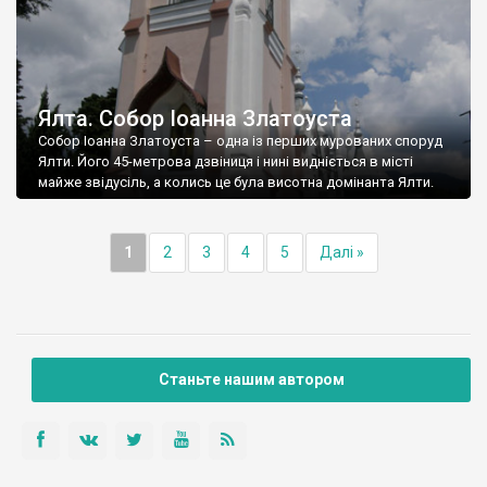
Ялта. Собор Іоанна Златоуста
Собор Іоанна Златоуста – одна із перших мурованих споруд
Ялти. Його 45-метрова дзвіниця і нині видніється в місті
майже звідусіль, а колись це була висотна домінанта Ялти.
1
2
3
4
5
Далі »
Станьте нашим автором