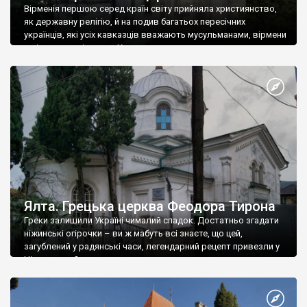
Вірменія першою серед країн світу прийняла християнство,
як державну релігію, й на подив багатьох пересічних
українців, які усіх кавказців вважають мусульманами, вірмени
є відданими вірянами Христа
Ялта. Грецька церква Феодора Тирона
Греки залишили Україні чималий спадок. Достатньо згадати
ніжинські огірочки – ви ж мабуть всі знаєте, що цей,
загублений у радянські часи, легендарний рецепт привезли у
Ніжин греки?