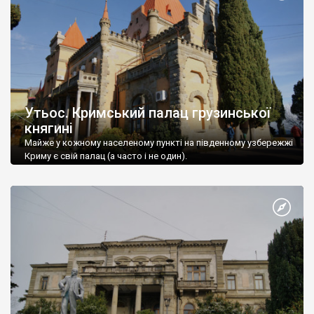
Утьос. Кримський палац грузинської
княгині
Майже у кожному населеному пункті на південному узбережжі
Криму є свій палац (а часто і не один).