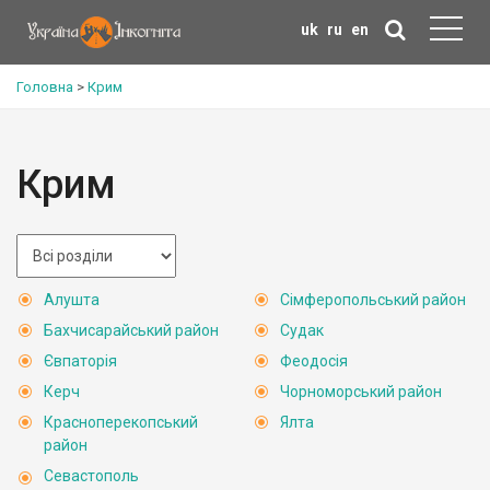
uk
ru
en
Головна
>
Крим
Крим
Алушта
Сімферопольський район
Бахчисарайський район
Судак
Євпаторія
Феодосія
Керч
Чорноморський район
Красноперекопський
Ялта
район
Севастополь