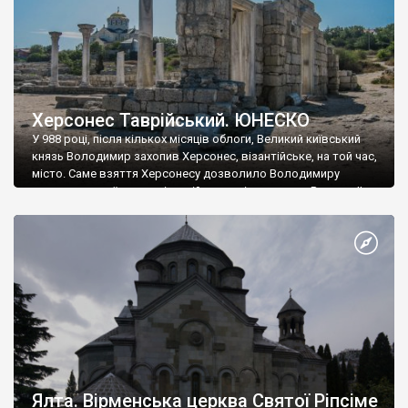
Херсонес Таврійський. ЮНЕСКО
У 988 році, після кількох місяців облоги, Великий київський
князь Володимир захопив Херсонес, візантійське, на той час,
місто. Саме взяття Херсонесу дозволило Володимиру
диктувати свої умови візантійському імператору Василю ІІ, та
одружитися з його дочкою Ганною. Цього ж року, в
Херсонесі Володимир-язичник, став Василем-християнином.
А потім було Хрещення Русі. На честь Херсонесу Таврійського
названо місто […]
Ялта. Вірменська церква Святої Ріпсіме