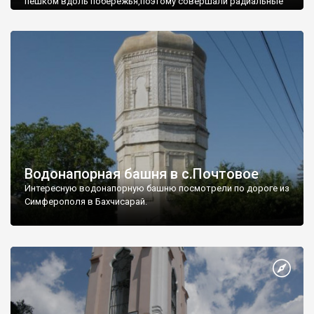
пешком вдоль побережья,поэтому совершали радиальные
вылазки из Оленевки.
Водонапорная башня в с.Почтовое
Интересную водонапорную башню посмотрели по дороге из
Симферополя в Бахчисарай.