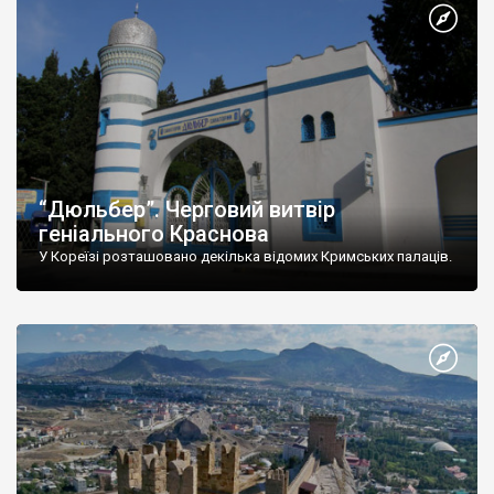
“Дюльбер”. Черговий витвір
геніального Краснова
У Кореїзі розташовано декілька відомих Кримських палаців.