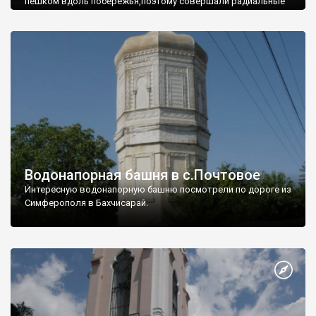
пешком вдоль побережья,поэтому совершали радиальные
вылазки из Оленевки.
Водонапорная башня в с.Почтовое
Интересную водонапорную башню посмотрели по дороге из
Симферополя в Бахчисарай.