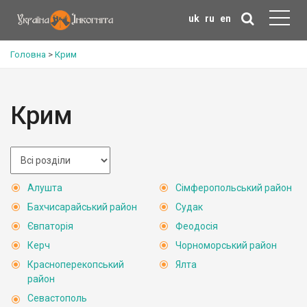
uk
ru
en
Головна
>
Крим
Крим
Алушта
Сімферопольський район
Бахчисарайський район
Судак
Євпаторія
Феодосія
Керч
Чорноморський район
Красноперекопський
Ялта
район
Севастополь