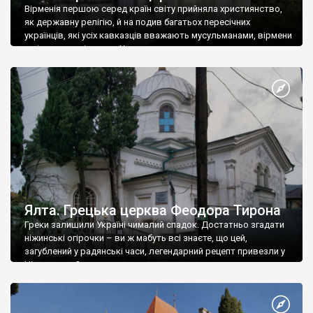
Вірменія першою серед країн світу прийняла християнство,
як державну релігію, й на подив багатьох пересічних
українців, які усіх кавказців вважають мусульманами, вірмени
є відданими вірянами Христа
Ялта. Грецька церква Феодора Тирона
Греки залишили Україні чималий спадок. Достатньо згадати
ніжинські огірочки – ви ж мабуть всі знаєте, що цей,
загублений у радянські часи, легендарний рецепт привезли у
Ніжин греки?