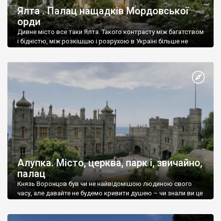
Ялта . Палац нащадків Мордовської
орди
Дивне місто все таки Ялта. Такого контрасту між багатством
і бідністю, між розкішшю і розрухою в Україні більше не
знайдеш.
Алупка. Місто, церква, парк і, звичайно,
палац
Князь Воронцов був чи не найвідомішою людиною свого
часу, але давайте не будемо кривити душею – чи знали ви це
прізвище до відвідин Алупки? Мабуть все таки ні.