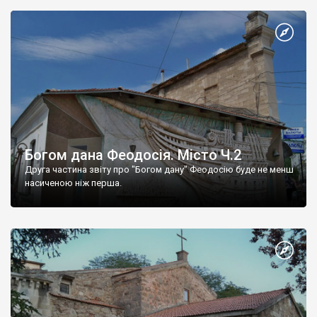
Богом дана Феодосія. Місто Ч.2
Друга частина звіту про "Богом дану" Феодосію буде не менш
насиченою ніж перша.