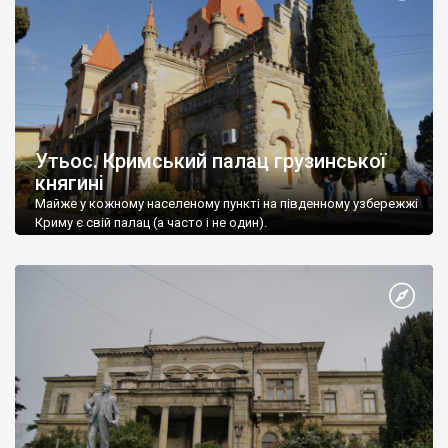
Утьос. Кримський палац грузинської
княгині
Майже у кожному населеному пункті на південному узбережжі
Криму є свій палац (а часто і не один).