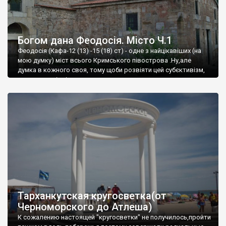
Богом дана Феодосія. Місто Ч.1
Феодосія (Кафа-12 (13) -15 (18) ст) - одне з найцікавіших (на
мою думку) міст всього Кримського півострова .Ну,але
думка в кожного своя, тому щоби розвіяти цей субєктивізм,
запрошую відвідати це
Тарханкутская кругосветка(от
Черноморского до Атлеша)
К сожалению настоящей "кругосветки" не получилось,пройти