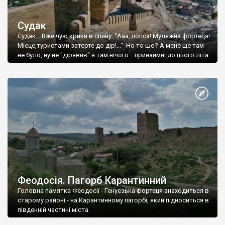
Судак
Судак... Вже чую крики в спину: "Ааа, попса! Муляжна фортеця!
Місце,туристами затерте до дір!..." Но то шо? А мене ще там
не було, ну не "дірявив" я там нічого... принаймні до цього літа.
Феодосія. Пагорб Карантинний
Головна памятка Феодосії - Генуезька фортеця знаходиться в
старому районі - на Карантинному пагорбі, який підноситься в
південній частині міста.