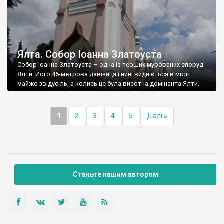
Ялта. Собор Іоанна Златоуста
Собор Іоанна Златоуста – одна із перших мурованих споруд
Ялти. Його 45-метрова дзвіниця і нині видніється в місті
майже звідусіль, а колись це була висотна домінанта Ялти.
1
2
3
4
5
Далі »
Станьте нашим автором