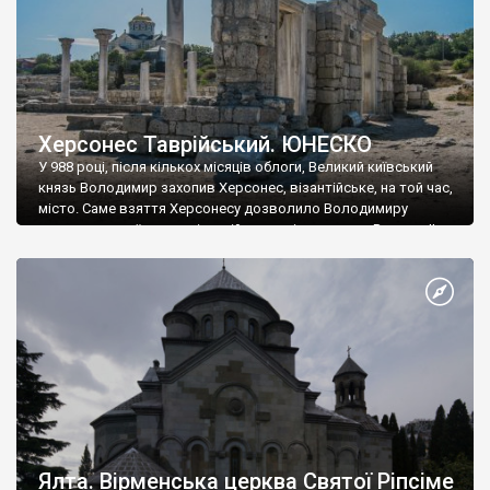
Херсонес Таврійський. ЮНЕСКО
У 988 році, після кількох місяців облоги, Великий київський
князь Володимир захопив Херсонес, візантійське, на той час,
місто. Саме взяття Херсонесу дозволило Володимиру
диктувати свої умови візантійському імператору Василю ІІ, та
одружитися з його дочкою Ганною. Цього ж року, в
Херсонесі Володимир-язичник, став Василем-християнином.
А потім було Хрещення Русі. На честь Херсонесу Таврійського
названо місто […]
Ялта. Вірменська церква Святої Ріпсіме