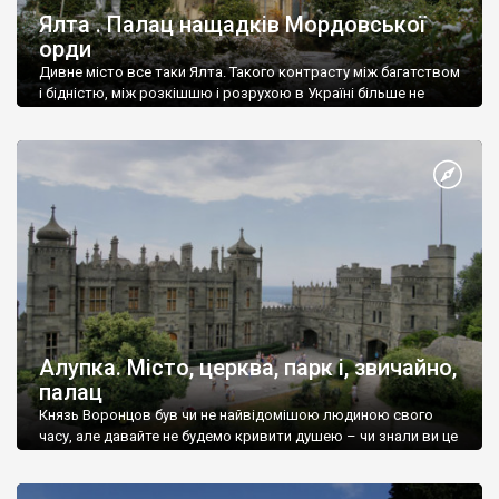
Ялта . Палац нащадків Мордовської
орди
Дивне місто все таки Ялта. Такого контрасту між багатством
і бідністю, між розкішшю і розрухою в Україні більше не
знайдеш.
Алупка. Місто, церква, парк і, звичайно,
палац
Князь Воронцов був чи не найвідомішою людиною свого
часу, але давайте не будемо кривити душею – чи знали ви це
прізвище до відвідин Алупки? Мабуть все таки ні.