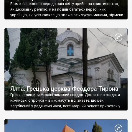
Вірменія першою серед країн світу прийняла християнство,
як державну релігію, й на подив багатьох пересічних
українців, які усіх кавказців вважають мусульманами, вірмени
є відданими вірянами Христа
Ялта. Грецька церква Феодора Тирона
Греки залишили Україні чималий спадок. Достатньо згадати
ніжинські огірочки – ви ж мабуть всі знаєте, що цей,
загублений у радянські часи, легендарний рецепт привезли у
Ніжин греки?