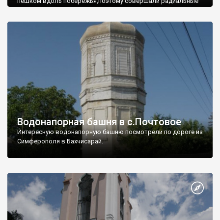
пешком вдоль побережья,поэтому совершали радиальные
вылазки из Оленевки.
Водонапорная башня в с.Почтовое
Интересную водонапорную башню посмотрели по дороге из
Симферополя в Бахчисарай.