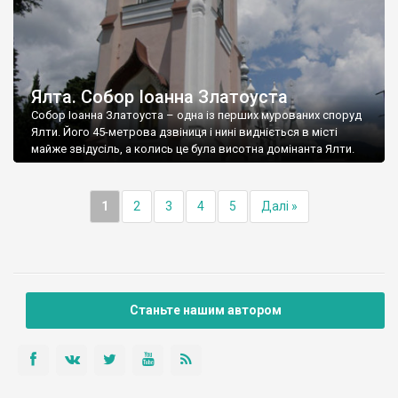
Ялта. Собор Іоанна Златоуста
Собор Іоанна Златоуста – одна із перших мурованих споруд
Ялти. Його 45-метрова дзвіниця і нині видніється в місті
майже звідусіль, а колись це була висотна домінанта Ялти.
1
2
3
4
5
Далі »
Станьте нашим автором