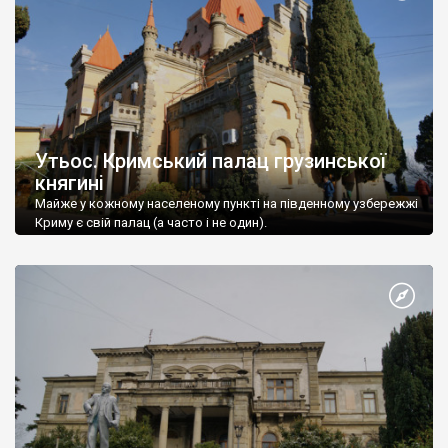
Утьос. Кримський палац грузинської
княгині
Майже у кожному населеному пункті на південному узбережжі
Криму є свій палац (а часто і не один).