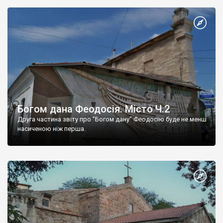
Богом дана Феодосія. Місто Ч.2
Друга частина звіту про "Богом дану" Феодосію буде не менш
насиченою ніж перша.