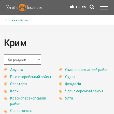
uk
ru
en
Головна
>
Крим
Крим
Алушта
Сімферопольський район
Бахчисарайський район
Судак
Євпаторія
Феодосія
Керч
Чорноморський район
Красноперекопський
Ялта
район
Севастополь