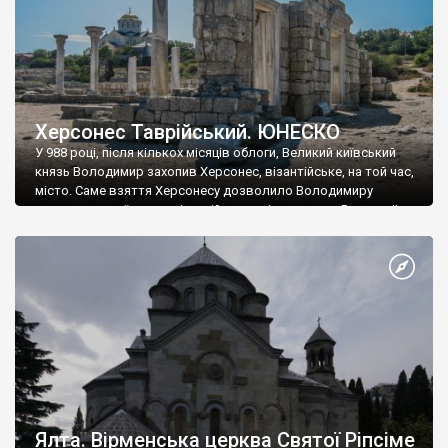
Херсонес Таврійський. ЮНЕСКО
У 988 році, після кількох місяців облоги, Великий київський
князь Володимир захопив Херсонес, візантійське, на той час,
місто. Саме взяття Херсонесу дозволило Володимиру
диктувати свої умови візантійському імператору Василю ІІ, та
одружитися з його дочкою Ганною. Цього ж року, в
Херсонесі Володимир-язичник, став Василем-християнином.
А потім було Хрещення Русі. На честь Херсонесу Таврійського
названо місто […]
Ялта. Вірменська церква Святої Ріпсіме