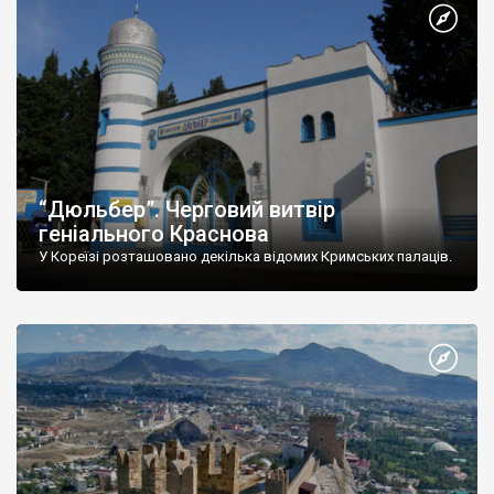
“Дюльбер”. Черговий витвір
геніального Краснова
У Кореїзі розташовано декілька відомих Кримських палаців.