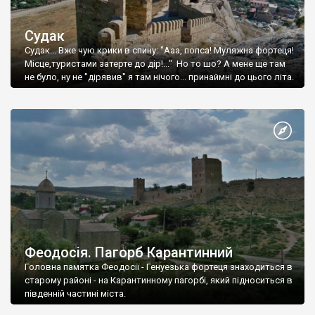
Судак
Судак... Вже чую крики в спину: "Ааа, попса! Муляжна фортеця!
Місце,туристами затерте до дір!..." Но то шо? А мене ще там
не було, ну не "дірявив" я там нічого... принаймні до цього літа.
Феодосія. Пагорб Карантинний
Головна памятка Феодосії - Генуезька фортеця знаходиться в
старому районі - на Карантинному пагорбі, який підноситься в
південній частині міста.