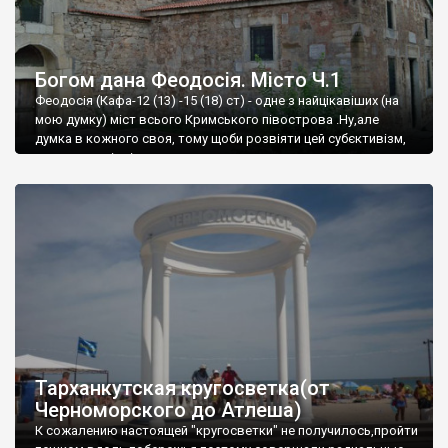
Богом дана Феодосія. Місто Ч.1
Феодосія (Кафа-12 (13) -15 (18) ст) - одне з найцікавіших (на
мою думку) міст всього Кримського півострова .Ну,але
думка в кожного своя, тому щоби розвіяти цей субєктивізм,
запрошую відвідати це
Тарханкутская кругосветка(от
Черноморского до Атлеша)
К сожалению настоящей "кругосветки" не получилось,пройти