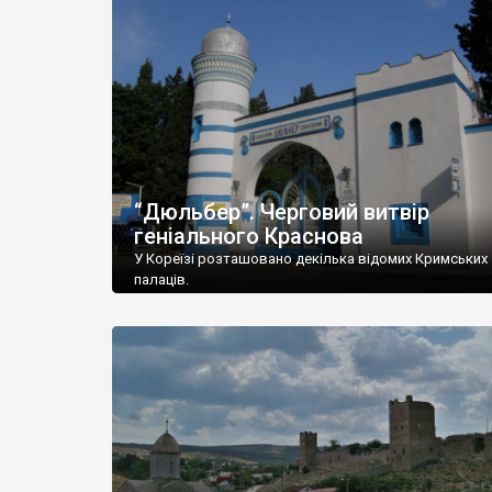
“Дюльбер”. Черговий витвір
геніального Краснова
У Кореїзі розташовано декілька відомих Кримських
палаців.