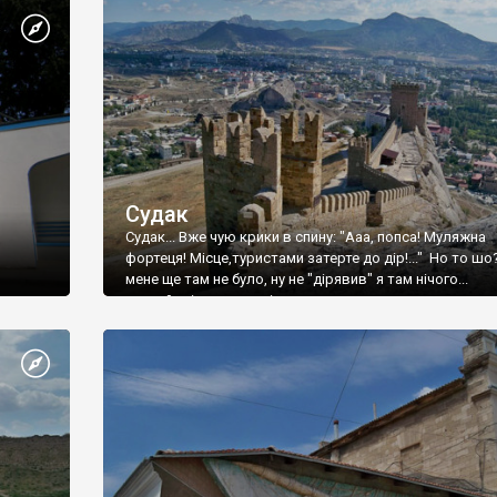
Судак
Судак... Вже чую крики в спину: "Ааа, попса! Муляжна
фортеця! Місце,туристами затерте до дір!..." Но то шо
мене ще там не було, ну не "дірявив" я там нічого...
принаймні до цього літа.