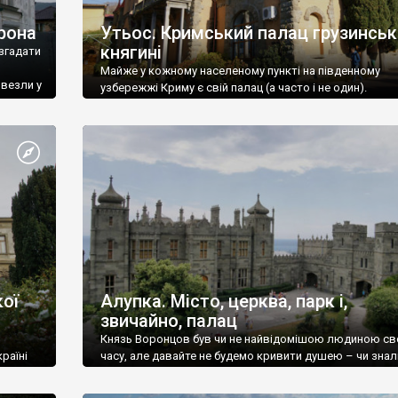
рона
Утьос. Кримський палац грузинськ
княгині
згадати
Майже у кожному населеному пункті на південному
ивезли у
узбережжі Криму є свій палац (а часто і не один).
ої
Алупка. Місто, церква, парк і,
звичайно, палац
Князь Воронцов був чи не найвідомішою людиною св
раїні
часу, але давайте не будемо кривити душею – чи знал
це прізвище до відвідин Алупки? Мабуть все таки ні.