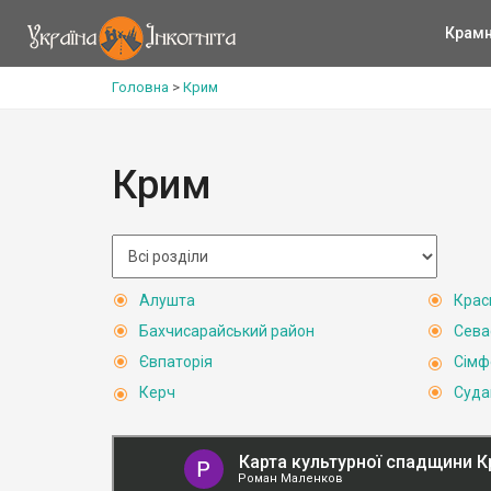
Крам
Головна
>
Крим
Крим
Алушта
Крас
Бахчисарайський район
Сева
Євпаторія
Сімф
Керч
Суда