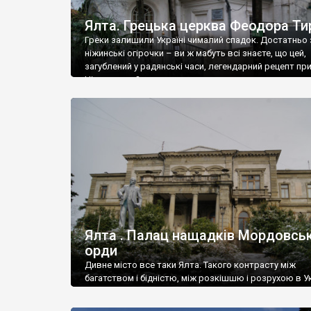
Ялта. Грецька церква Феодора Ти
Греки залишили Україні чималий спадок. Достатньо 
ніжинські огірочки – ви ж мабуть всі знаєте, що цей,
загублений у радянські часи, легендарний рецепт пр
Ніжин греки?
Ялта . Палац нащадків Мордовськ
орди
Дивне місто все таки Ялта. Такого контрасту між
багатством і бідністю, між розкішшю і розрухою в Ук
більше не знайдеш.