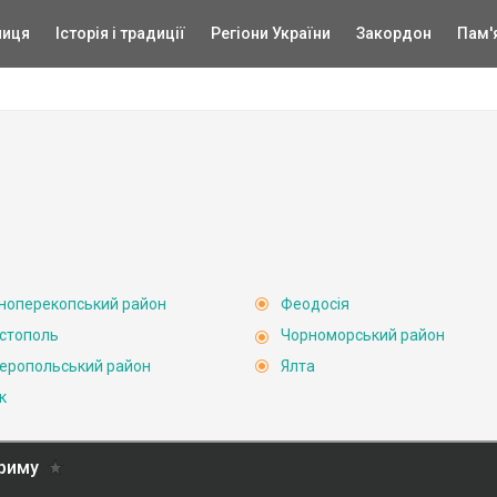
ниця
Історія і традиції
Регіони України
Закордон
Пам'
ноперекопський район
Феодосія
стополь
Чорноморський район
еропольський район
Ялта
к