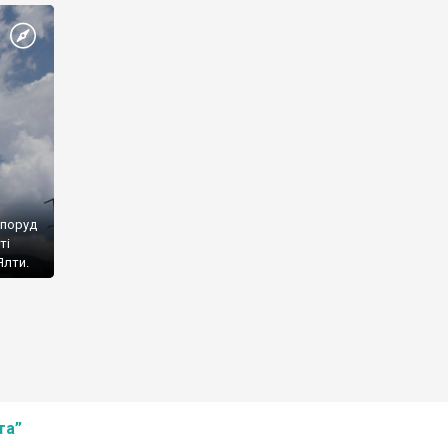
споруд
ті
Ялти.
та”