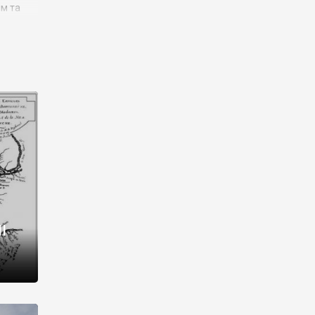
им та
ора і
є
го типу,
ей-
рний
ста:
 райони
від 2
I
і,
рукти,
 котрі