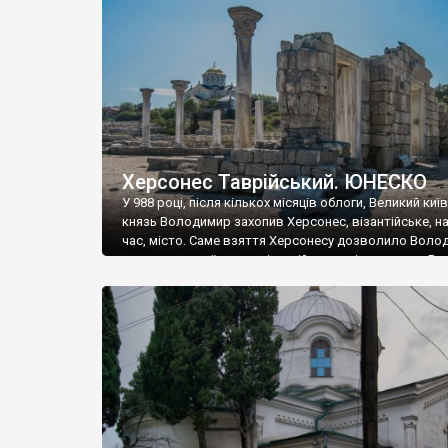
музею «Новгородський музей-заповідник» сотні арт
візантійської доби. Раритети викрадені з фондів об’
культурної спадщини ЮНЕСКО «Херсонеса Таврійсько
Офіційно – на виставку «Золото Візантії», але експер
влада в Україні вважають це лише […]
Херсонес Таврійський. ЮНЕСКО
У 988 році, після кількох місяців облоги, Великий киї
князь Володимир захопив Херсонес, візантійське, на
час, місто. Саме взяття Херсонесу дозволило Воло
диктувати свої умови візантійському імператору Вас
та одружитися з його дочкою Ганною. Цього ж року,
Херсонесі Володимир-язичник, став Василем-
християнином. А потім було Хрещення Русі. На честь
Херсонесу Таврійського названо місто […]