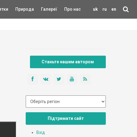
ятки
Природа
Галереї
Про нас
uk
ru
en
Станьте нашим автором
Підтримати сайт
Вхід