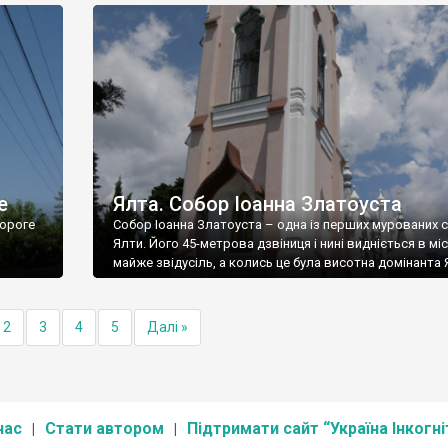
е
Ялта. Собор Іоанна Златоуста
ороге
Собор Іоанна Златоуста – одна із перших мурованих 
Ялти. Його 45-метрова дзвіниця і нині видніється в міс
майже звідусіль, а колись це була висотна домінанта 
2
3
4
5
Далі »
нас
Стати автором
Підтримати сайт “Україна Інкогні