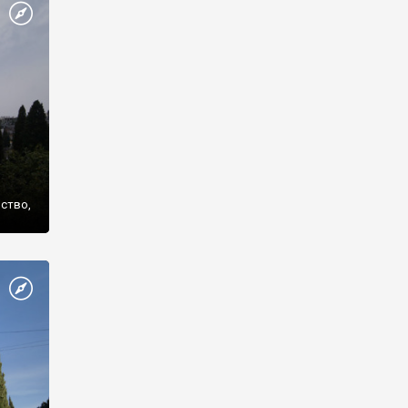
же
нство,