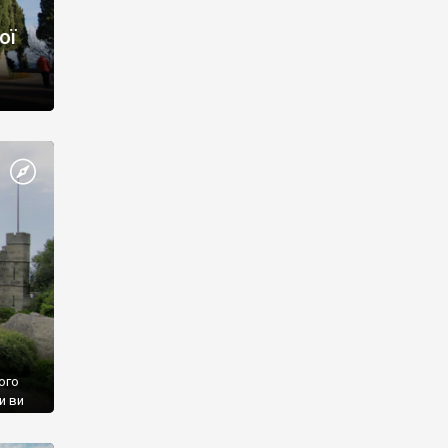
ої
ого
и ви