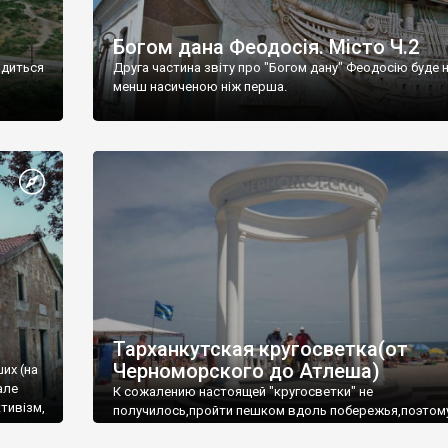
Богом дана Феодосія. Місто Ч.2
одиться
Друга частина звіту про "Богом дану" Феодосію буде 
менш насиченою ніж перша.
Тарханкутская кругосветка(от
Черноморского до Атлеша)
ших (на
але
К сожалению настоящей "кругосветки" не
тивізм,
получилось,пройти пешком вдоль побережья,поэтом
совершали радиальные вылазки из Оленевки.