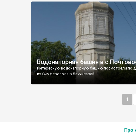
Водонапорная башня в с.Почтово
Интересную водонапорную башню посмотрели по д
из Симферополя в Бахчисарай.
1
Про 