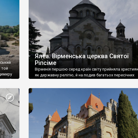
ефактів
називаються «повстяками» (postaki)…” “Вино. Крим
єкту
виробляє відмінне вино і його вдосталь: воно все ду
го».
легке біле і дуже […]
ти та
Ялта. Вірменська церква Святої
Ріпсіме
вський
 той
Вірменія першою серед країн світу прийняла христия
димиру
як державну релігію, й на подив багатьох пересічних
илю ІІ,
українців, які усіх кавказців вважають мусульманами,
 в
вірмени є відданими вірянами Христа