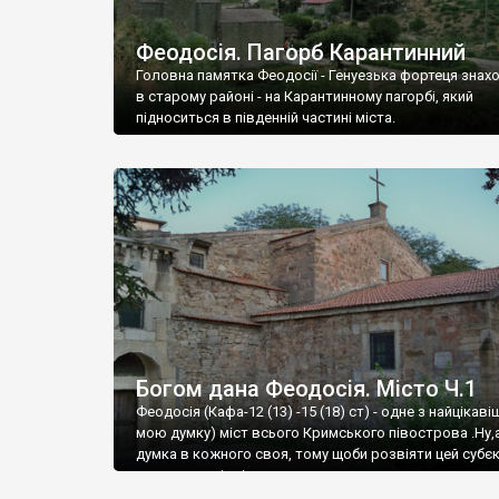
Феодосія. Пагорб Карантинний
Головна памятка Феодосії - Генуезька фортеця знах
в старому районі - на Карантинному пагорбі, який
підноситься в південній частині міста.
Богом дана Феодосія. Місто Ч.1
Феодосія (Кафа-12 (13) -15 (18) ст) - одне з найцікаві
мою думку) міст всього Кримського півострова .Ну,
думка в кожного своя, тому щоби розвіяти цей субєк
запрошую відвідати це