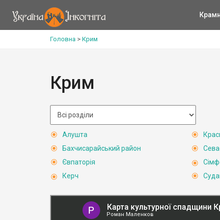
Крам
Головна
>
Крим
Крим
Алушта
Крас
Бахчисарайський район
Сева
Євпаторія
Сімф
Керч
Суда