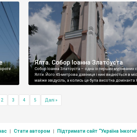
е
Ялта. Собор Іоанна Златоуста
ороге
Собор Іоанна Златоуста – одна із перших мурованих 
Ялти. Його 45-метрова дзвіниця і нині видніється в міс
майже звідусіль, а колись це була висотна домінанта 
2
3
4
5
Далі »
нас
Стати автором
Підтримати сайт “Україна Інкогні