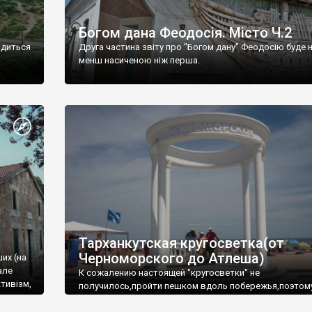
Богом дана Феодосія. Місто Ч.2
одиться
Друга частина звіту про "Богом дану" Феодосію буде 
менш насиченою ніж перша.
Тарханкутская кругосветка(от
Черноморского до Атлеша)
ших (на
але
К сожалению настоящей "кругосветки" не
тивізм,
получилось,пройти пешком вдоль побережья,поэтом
совершали радиальные вылазки из Оленевки.