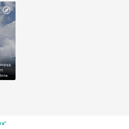
споруд
ті
Ялти.
та”