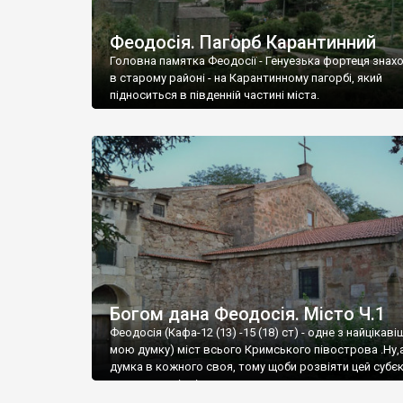
Феодосія. Пагорб Карантинний
Головна памятка Феодосії - Генуезька фортеця знах
в старому районі - на Карантинному пагорбі, який
підноситься в південній частині міста.
Богом дана Феодосія. Місто Ч.1
Феодосія (Кафа-12 (13) -15 (18) ст) - одне з найцікаві
мою думку) міст всього Кримського півострова .Ну,
думка в кожного своя, тому щоби розвіяти цей субєк
запрошую відвідати це