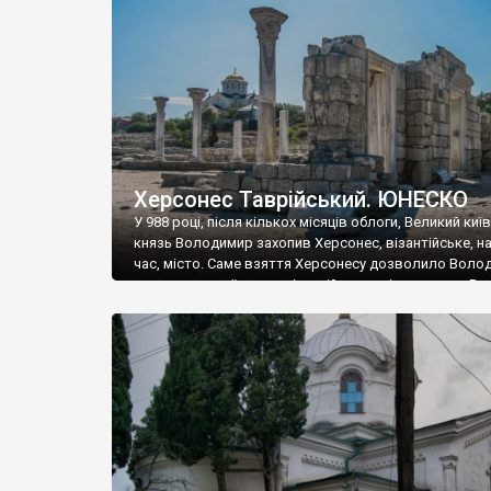
музею «Новгородський музей-заповідник» сотні арт
візантійської доби. Раритети викрадені з фондів об’
культурної спадщини ЮНЕСКО «Херсонеса Таврійсько
Офіційно – на виставку «Золото Візантії», але експер
влада в Україні вважають це лише […]
Херсонес Таврійський. ЮНЕСКО
У 988 році, після кількох місяців облоги, Великий киї
князь Володимир захопив Херсонес, візантійське, на
час, місто. Саме взяття Херсонесу дозволило Воло
диктувати свої умови візантійському імператору Вас
та одружитися з його дочкою Ганною. Цього ж року,
Херсонесі Володимир-язичник, став Василем-
християнином. А потім було Хрещення Русі. На честь
Херсонесу Таврійського названо місто […]