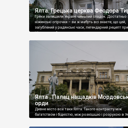
Ялта. Грецька церква Феодора Ти
Греки залишили Україні чималий спадок. Достатньо 
ніжинські огірочки – ви ж мабуть всі знаєте, що цей,
загублений у радянські часи, легендарний рецепт пр
Ніжин греки?
Ялта . Палац нащадків Мордовськ
орди
Дивне місто все таки Ялта. Такого контрасту між
багатством і бідністю, між розкішшю і розрухою в Ук
більше не знайдеш.