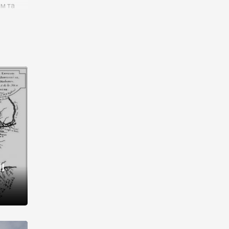
им та
ора і
є
го типу,
ей-
рний
ста:
 райони
від 2
I
і,
рукти,
 котрі