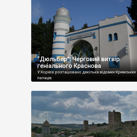
“Дюльбер”. Черговий витвір
геніального Краснова
У Кореїзі розташовано декілька відомих Кримських
палаців.