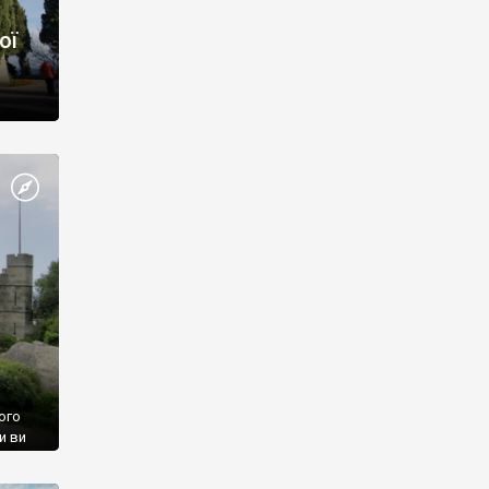
ої
ого
и ви