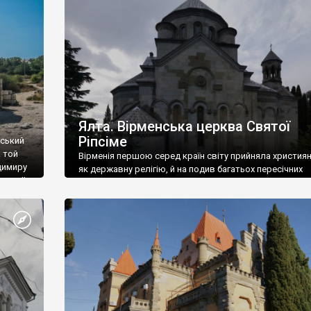
ефактів
називаються «повстяками» (postaki)…” “Вино. Крим
єкту
виробляє відмінне вино і його вдосталь: воно все ду
го».
легке біле і дуже […]
ти та
Ялта. Вірменська церква Святої
Ріпсіме
вський
 той
Вірменія першою серед країн світу прийняла христия
димиру
як державну релігію, й на подив багатьох пересічних
илю ІІ,
українців, які усіх кавказців вважають мусульманами,
 в
вірмени є відданими вірянами Христа