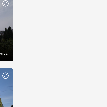
же
нство,