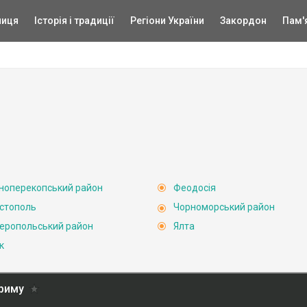
ниця
Історія і традиції
Регіони України
Закордон
Пам'
ноперекопський район
Феодосія
стополь
Чорноморський район
еропольський район
Ялта
к