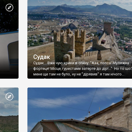
Судак
Судак... Вже чую крики в спину: "Ааа, попса! Муляжна
фортеця! Місце,туристами затерте до дір!..." Но то шо
мене ще там не було, ну не "дірявив" я там нічого...
принаймні до цього літа.