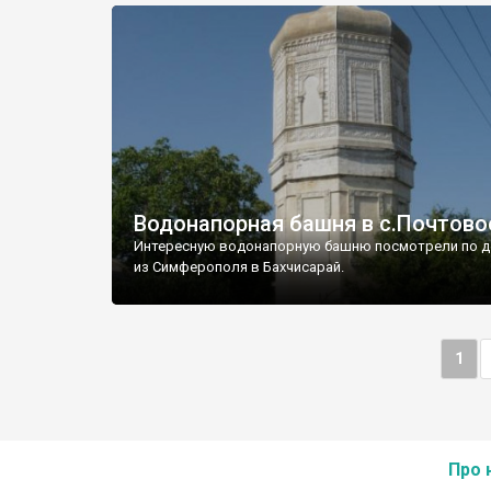
Водонапорная башня в с.Почтово
Интересную водонапорную башню посмотрели по д
из Симферополя в Бахчисарай.
1
Про 