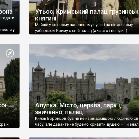
рона
Утьос. Кримський палац грузинськ
княгині
згадати
Майже у кожному населеному пункті на південному
ивезли у
узбережжі Криму є свій палац (а часто і не один).
ої
Алупка. Місто, церква, парк і,
звичайно, палац
Князь Воронцов був чи не найвідомішою людиною св
раїні
часу, але давайте не будемо кривити душею – чи знал
це прізвище до відвідин Алупки? Мабуть все таки ні.