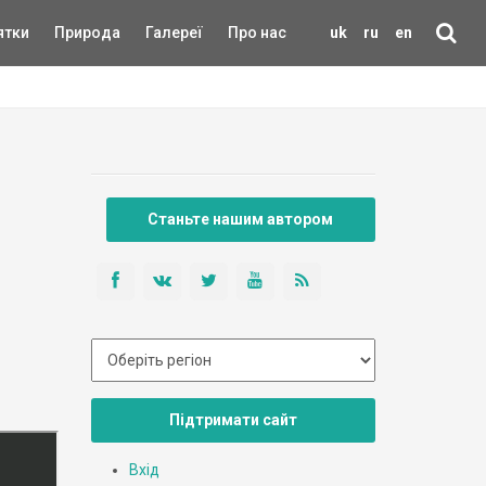
ятки
Природа
Галереї
Про нас
uk
ru
en
Станьте нашим автором
Підтримати сайт
Вхід