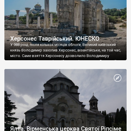
Херсонес Таврійський. ЮНЕСКО
У 988 році, після кількох місяців облоги, Великий київський
князь Володимир захопив Херсонес, візантійське, на той час,
місто. Саме взяття Херсонесу дозволило Володимиру
диктувати свої умови візантійському імператору Василю ІІ, та
одружитися з його дочкою Ганною. Цього ж року, в
Херсонесі Володимир-язичник, став Василем-християнином.
А потім було Хрещення Русі. На честь Херсонесу Таврійського
названо місто […]
Ялта. Вірменська церква Святої Ріпсіме