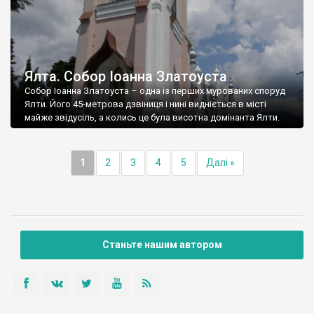
Ялта. Собор Іоанна Златоуста
Собор Іоанна Златоуста – одна із перших мурованих споруд
Ялти. Його 45-метрова дзвіниця і нині видніється в місті
майже звідусіль, а колись це була висотна домінанта Ялти.
1
2
3
4
5
Далі »
Станьте нашим автором