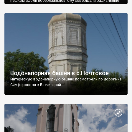
пешком вдоль побережья,поэтому совершали радиальные
вылазки из Оленевки.
Водонапорная башня в с.Почтовое
Интересную водонапорную башню посмотрели по дороге из
Симферополя в Бахчисарай.