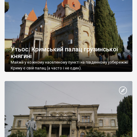
Утьос. Кримський палац грузинської
княгині
Майже у кожному населеному пункті на південному узбережжі
Криму є свій палац (а часто і не один).