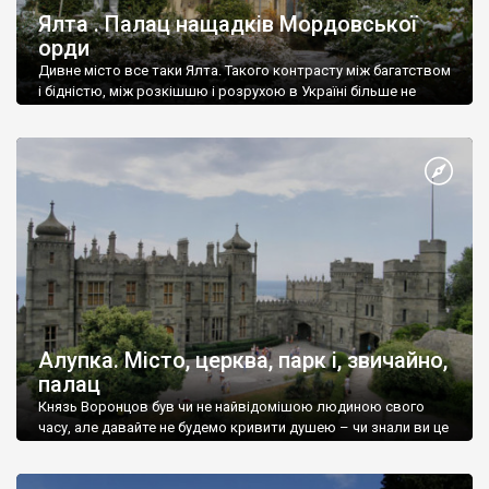
Ялта . Палац нащадків Мордовської
орди
Дивне місто все таки Ялта. Такого контрасту між багатством
і бідністю, між розкішшю і розрухою в Україні більше не
знайдеш.
Алупка. Місто, церква, парк і, звичайно,
палац
Князь Воронцов був чи не найвідомішою людиною свого
часу, але давайте не будемо кривити душею – чи знали ви це
прізвище до відвідин Алупки? Мабуть все таки ні.