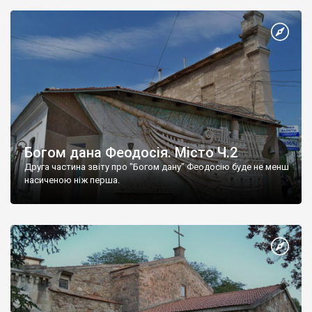
Богом дана Феодосія. Місто Ч.2
Друга частина звіту про "Богом дану" Феодосію буде не менш
насиченою ніж перша.