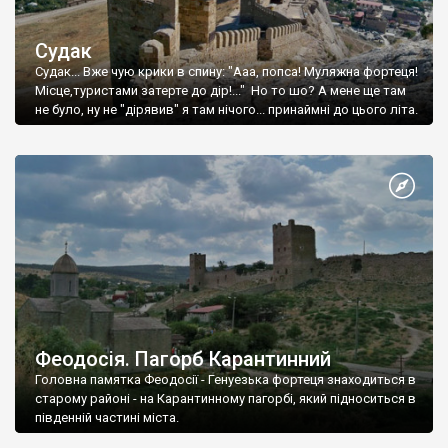
Судак
Судак... Вже чую крики в спину: "Ааа, попса! Муляжна фортеця!
Місце,туристами затерте до дір!..." Но то шо? А мене ще там
не було, ну не "дірявив" я там нічого... принаймні до цього літа.
Феодосія. Пагорб Карантинний
Головна памятка Феодосії - Генуезька фортеця знаходиться в
старому районі - на Карантинному пагорбі, який підноситься в
південній частині міста.