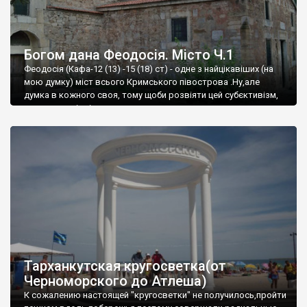
Богом дана Феодосія. Місто Ч.1
Феодосія (Кафа-12 (13) -15 (18) ст) - одне з найцікавіших (на
мою думку) міст всього Кримського півострова .Ну,але
думка в кожного своя, тому щоби розвіяти цей субєктивізм,
запрошую відвідати це
Тарханкутская кругосветка(от
Черноморского до Атлеша)
К сожалению настоящей "кругосветки" не получилось,пройти