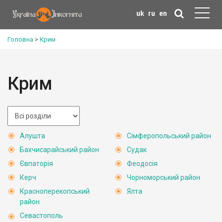
uk
ru
en
Головна
>
Крим
Крим
Алушта
Сімферопольський район
Бахчисарайський район
Судак
Євпаторія
Феодосія
Керч
Чорноморський район
Красноперекопський
Ялта
район
Севастополь