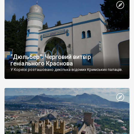
“Дюльбер”. Черговий витвір
геніального Краснова
У Кореїзі розташовано декілька відомих Кримських палаців.