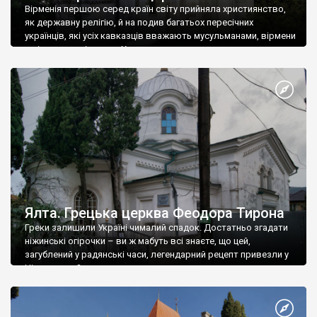
Вірменія першою серед країн світу прийняла християнство,
як державну релігію, й на подив багатьох пересічних
українців, які усіх кавказців вважають мусульманами, вірмени
є відданими вірянами Христа
Ялта. Грецька церква Феодора Тирона
Греки залишили Україні чималий спадок. Достатньо згадати
ніжинські огірочки – ви ж мабуть всі знаєте, що цей,
загублений у радянські часи, легендарний рецепт привезли у
Ніжин греки?