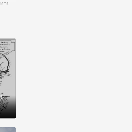
им та
ора і
є
го типу,
ей-
рний
ста:
 райони
від 2
I
і,
рукти,
 котрі