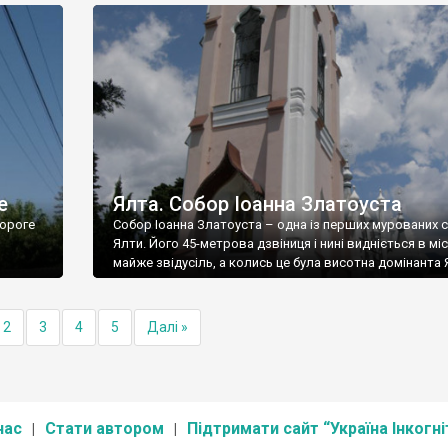
е
Ялта. Собор Іоанна Златоуста
ороге
Собор Іоанна Златоуста – одна із перших мурованих 
Ялти. Його 45-метрова дзвіниця і нині видніється в міс
майже звідусіль, а колись це була висотна домінанта 
2
3
4
5
Далі »
нас
Стати автором
Підтримати сайт “Україна Інкогні