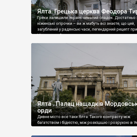
Ялта. Грецька церква Феодора Ти
Греки залишили Україні чималий спадок. Достатньо 
ніжинські огірочки – ви ж мабуть всі знаєте, що цей,
загублений у радянські часи, легендарний рецепт пр
Ніжин греки?
Ялта . Палац нащадків Мордовськ
орди
Дивне місто все таки Ялта. Такого контрасту між
багатством і бідністю, між розкішшю і розрухою в Ук
більше не знайдеш.