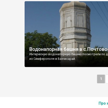
Водонапорная башня в с.Почтово
Интересную водонапорную башню посмотрели по д
из Симферополя в Бахчисарай.
1
Про 