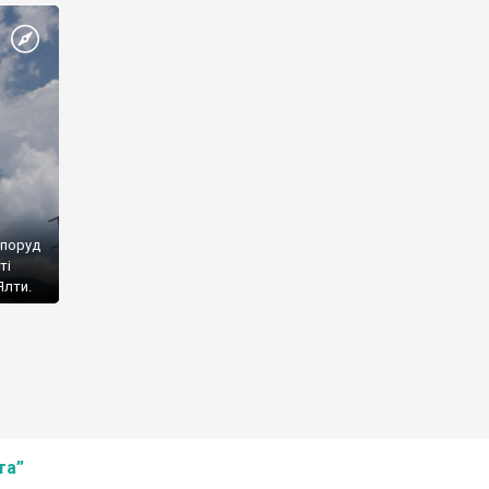
споруд
ті
Ялти.
та”