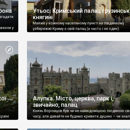
рона
Утьос. Кримський палац грузинськ
княгині
згадати
Майже у кожному населеному пункті на південному
ивезли у
узбережжі Криму є свій палац (а часто і не один).
ої
Алупка. Місто, церква, парк і,
звичайно, палац
Князь Воронцов був чи не найвідомішою людиною св
раїні
часу, але давайте не будемо кривити душею – чи знал
це прізвище до відвідин Алупки? Мабуть все таки ні.