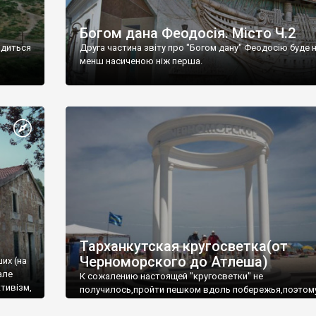
Богом дана Феодосія. Місто Ч.2
одиться
Друга частина звіту про "Богом дану" Феодосію буде 
менш насиченою ніж перша.
Тарханкутская кругосветка(от
Черноморского до Атлеша)
ших (на
але
К сожалению настоящей "кругосветки" не
тивізм,
получилось,пройти пешком вдоль побережья,поэтом
совершали радиальные вылазки из Оленевки.