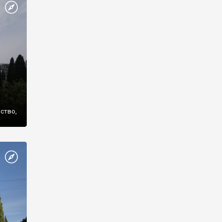
же
нство,