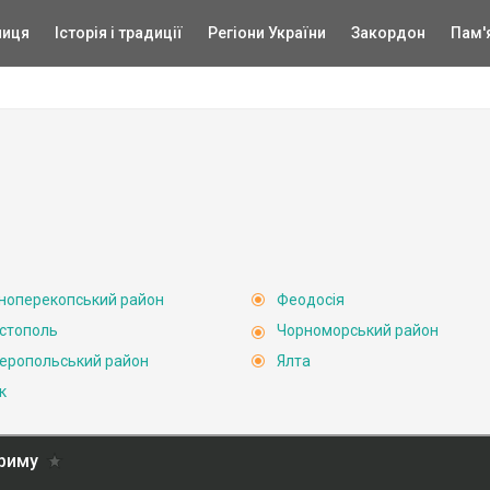
ниця
Історія і традиції
Регіони України
Закордон
Пам'
ноперекопський район
Феодосія
стополь
Чорноморський район
еропольський район
Ялта
к