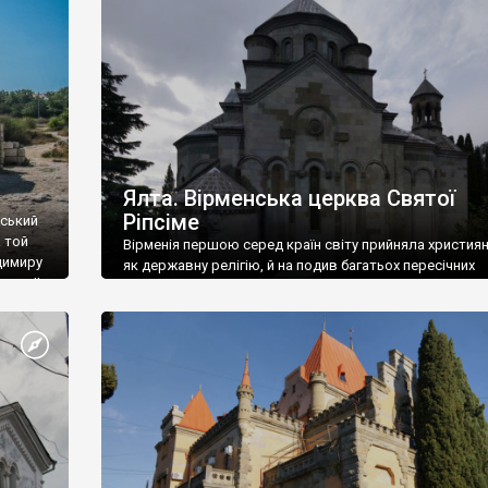
ефактів
називаються «повстяками» (postaki)…” “Вино. Крим
єкту
виробляє відмінне вино і його вдосталь: воно все ду
го».
легке біле і дуже […]
ти та
Ялта. Вірменська церква Святої
Ріпсіме
вський
 той
Вірменія першою серед країн світу прийняла христия
димиру
як державну релігію, й на подив багатьох пересічних
илю ІІ,
українців, які усіх кавказців вважають мусульманами,
 в
вірмени є відданими вірянами Христа