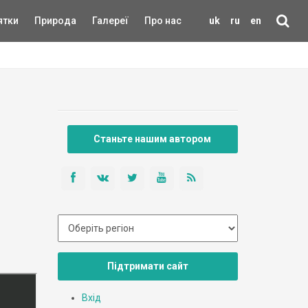
ятки
Природа
Галереї
Про нас
uk
ru
en
Станьте нашим автором
Підтримати сайт
Вхід