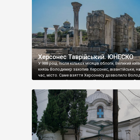
музею «Новгородський музей-заповідник» сотні арт
візантійської доби. Раритети викрадені з фондів об’
культурної спадщини ЮНЕСКО «Херсонеса Таврійсько
Офіційно – на виставку «Золото Візантії», але експер
влада в Україні вважають це лише […]
Херсонес Таврійський. ЮНЕСКО
У 988 році, після кількох місяців облоги, Великий киї
князь Володимир захопив Херсонес, візантійське, на
час, місто. Саме взяття Херсонесу дозволило Воло
диктувати свої умови візантійському імператору Вас
та одружитися з його дочкою Ганною. Цього ж року,
Херсонесі Володимир-язичник, став Василем-
християнином. А потім було Хрещення Русі. На честь
Херсонесу Таврійського названо місто […]