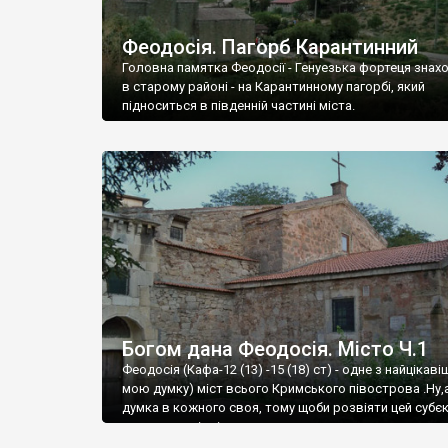
Феодосія. Пагорб Карантинний
Головна памятка Феодосії - Генуезька фортеця знах
в старому районі - на Карантинному пагорбі, який
підноситься в південній частині міста.
Богом дана Феодосія. Місто Ч.1
Феодосія (Кафа-12 (13) -15 (18) ст) - одне з найцікаві
мою думку) міст всього Кримського півострова .Ну,
думка в кожного своя, тому щоби розвіяти цей субєк
запрошую відвідати це