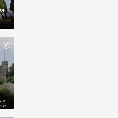
ої
ого
и ви