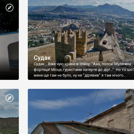
Судак
Судак... Вже чую крики в спину: "Ааа, попса! Муляжна
фортеця! Місце,туристами затерте до дір!..." Но то шо
мене ще там не було, ну не "дірявив" я там нічого...
принаймні до цього літа.