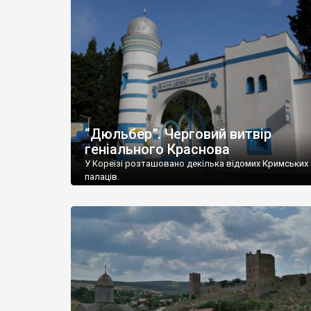
“Дюльбер”. Черговий витвір
геніального Краснова
У Кореїзі розташовано декілька відомих Кримських
палаців.