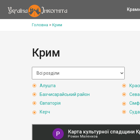
Крам
Головна
>
Крим
Крим
Алушта
Крас
Бахчисарайський район
Сева
Євпаторія
Сімф
Керч
Суда