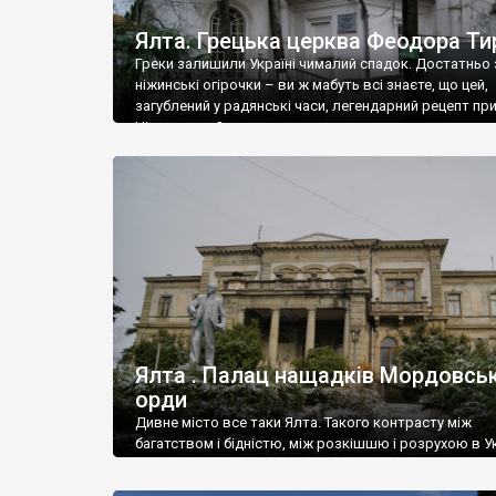
Ялта. Грецька церква Феодора Ти
Греки залишили Україні чималий спадок. Достатньо 
ніжинські огірочки – ви ж мабуть всі знаєте, що цей,
загублений у радянські часи, легендарний рецепт пр
Ніжин греки?
Ялта . Палац нащадків Мордовськ
орди
Дивне місто все таки Ялта. Такого контрасту між
багатством і бідністю, між розкішшю і розрухою в Ук
більше не знайдеш.