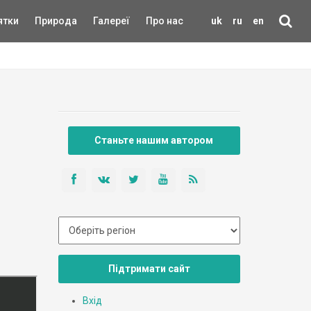
ятки
Природа
Галереї
Про нас
uk
ru
en
Станьте нашим автором
Підтримати сайт
Вхід