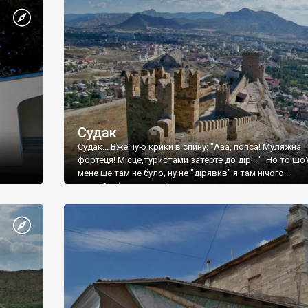
Судак
Судак... Вже чую крики в спину: "Ааа, попса! Муляжна
фортеця! Місце,туристами затерте до дір!..." Но то шо
мене ще там не було, ну не "дірявив" я там нічого...
принаймні до цього літа.