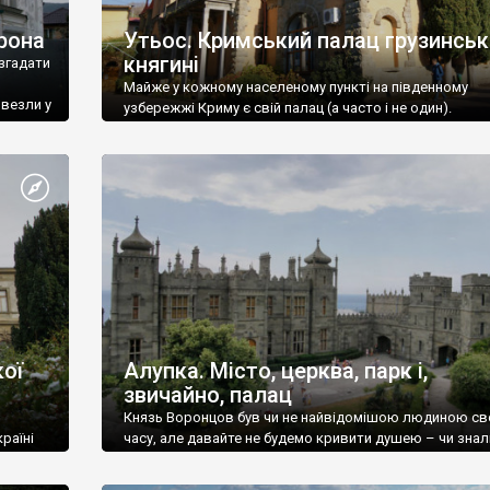
рона
Утьос. Кримський палац грузинськ
княгині
згадати
Майже у кожному населеному пункті на південному
ивезли у
узбережжі Криму є свій палац (а часто і не один).
ої
Алупка. Місто, церква, парк і,
звичайно, палац
Князь Воронцов був чи не найвідомішою людиною св
раїні
часу, але давайте не будемо кривити душею – чи знал
це прізвище до відвідин Алупки? Мабуть все таки ні.