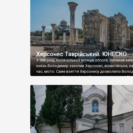
музею «Новгородський музей-заповідник» сотні арт
візантійської доби. Раритети викрадені з фондів об’
культурної спадщини ЮНЕСКО «Херсонеса Таврійсько
Офіційно – на виставку «Золото Візантії», але експер
влада в Україні вважають це лише […]
Херсонес Таврійський. ЮНЕСКО
У 988 році, після кількох місяців облоги, Великий киї
князь Володимир захопив Херсонес, візантійське, на
час, місто. Саме взяття Херсонесу дозволило Воло
диктувати свої умови візантійському імператору Вас
та одружитися з його дочкою Ганною. Цього ж року,
Херсонесі Володимир-язичник, став Василем-
християнином. А потім було Хрещення Русі. На честь
Херсонесу Таврійського названо місто […]