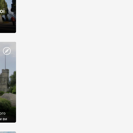
ої
ого
и ви