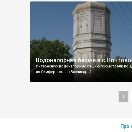
Водонапорная башня в с.Почтово
Интересную водонапорную башню посмотрели по д
из Симферополя в Бахчисарай.
1
Про 