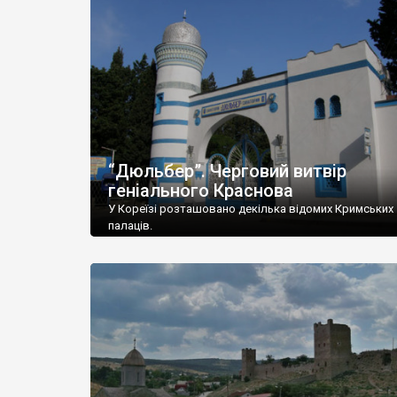
“Дюльбер”. Черговий витвір
геніального Краснова
У Кореїзі розташовано декілька відомих Кримських
палаців.