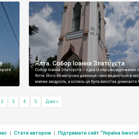
е
Ялта. Собор Іоанна Златоуста
ороге
Собор Іоанна Златоуста – одна із перших мурованих 
Ялти. Його 45-метрова дзвіниця і нині видніється в міс
майже звідусіль, а колись це була висотна домінанта 
2
3
4
5
Далі »
нас
Стати автором
Підтримати сайт “Україна Інкогні