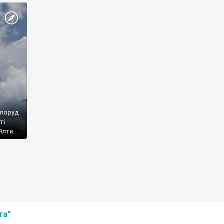
споруд
ті
Ялти.
та”