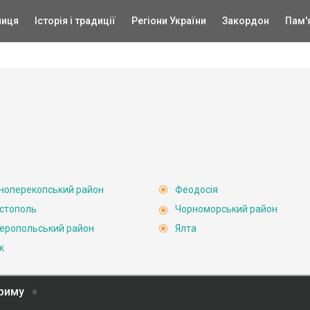
ниця
Історія і традиції
Регіони України
Закордон
Пам'
ноперекопський район
Феодосія
стополь
Чорноморський район
еропольський район
Ялта
к