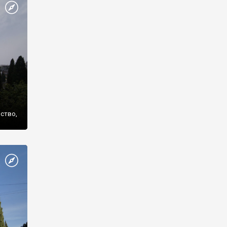
же
нство,