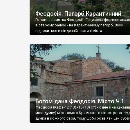
Феодосія. Пагорб Карантинний
Головна памятка Феодосії - Генуезька фортеця знах
в старому районі - на Карантинному пагорбі, який
підноситься в південній частині міста.
Богом дана Феодосія. Місто Ч.1
Феодосія (Кафа-12 (13) -15 (18) ст) - одне з найцікаві
мою думку) міст всього Кримського півострова .Ну,
думка в кожного своя, тому щоби розвіяти цей субєк
запрошую відвідати це