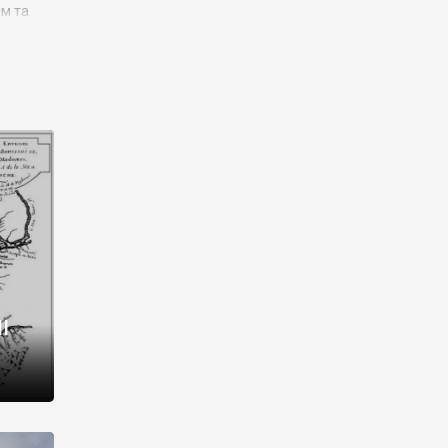
им та
ора і
є
го типу,
ей-
рний
ста:
 райони
від 2
I
і,
рукти,
 котрі