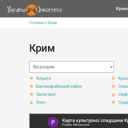
Крам
Головна
>
Крим
Крим
Алушта
Крас
Бахчисарайський район
Сева
Євпаторія
Сімф
Керч
Суда