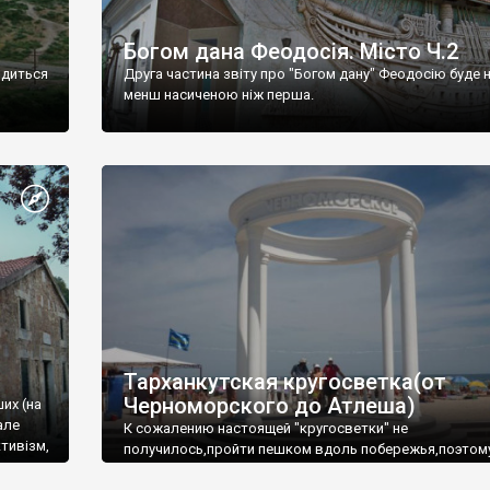
Богом дана Феодосія. Місто Ч.2
одиться
Друга частина звіту про "Богом дану" Феодосію буде 
менш насиченою ніж перша.
Тарханкутская кругосветка(от
Черноморского до Атлеша)
ших (на
але
К сожалению настоящей "кругосветки" не
тивізм,
получилось,пройти пешком вдоль побережья,поэтом
совершали радиальные вылазки из Оленевки.