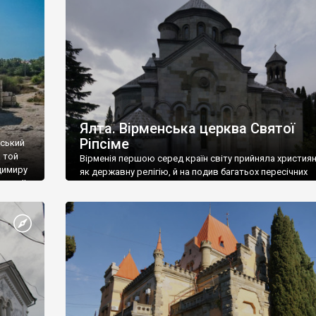
ефактів
називаються «повстяками» (postaki)…” “Вино. Крим
єкту
виробляє відмінне вино і його вдосталь: воно все ду
го».
легке біле і дуже […]
ти та
Ялта. Вірменська церква Святої
Ріпсіме
вський
 той
Вірменія першою серед країн світу прийняла христия
димиру
як державну релігію, й на подив багатьох пересічних
илю ІІ,
українців, які усіх кавказців вважають мусульманами,
 в
вірмени є відданими вірянами Христа