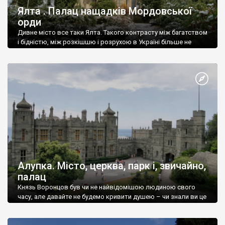
Ялта . Палац нащадків Мордовської
орди
Дивне місто все таки Ялта. Такого контрасту між багатством
і бідністю, між розкішшю і розрухою в Україні більше не
знайдеш.
Алупка. Місто, церква, парк і, звичайно,
палац
Князь Воронцов був чи не найвідомішою людиною свого
часу, але давайте не будемо кривити душею – чи знали ви це
прізвище до відвідин Алупки? Мабуть все таки ні.