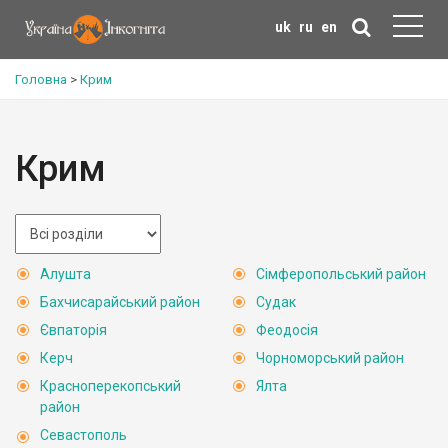
uk
ru
en
Головна
>
Крим
Крим
Алушта
Сімферопольський район
Бахчисарайський район
Судак
Євпаторія
Феодосія
Керч
Чорноморський район
Красноперекопський
Ялта
район
Севастополь