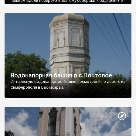
пешком вдоль побережья,поэтому совершали радиальные
вылазки из Оленевки.
Водонапорная башня в с.Почтовое
Интересную водонапорную башню посмотрели по дороге из
Симферополя в Бахчисарай.