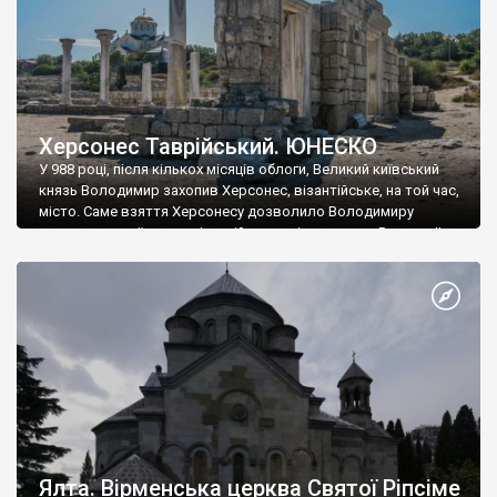
Херсонес Таврійський. ЮНЕСКО
У 988 році, після кількох місяців облоги, Великий київський
князь Володимир захопив Херсонес, візантійське, на той час,
місто. Саме взяття Херсонесу дозволило Володимиру
диктувати свої умови візантійському імператору Василю ІІ, та
одружитися з його дочкою Ганною. Цього ж року, в
Херсонесі Володимир-язичник, став Василем-християнином.
А потім було Хрещення Русі. На честь Херсонесу Таврійського
названо місто […]
Ялта. Вірменська церква Святої Ріпсіме