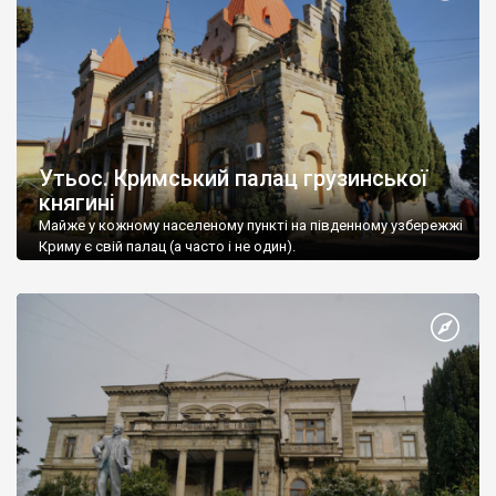
Утьос. Кримський палац грузинської
княгині
Майже у кожному населеному пункті на південному узбережжі
Криму є свій палац (а часто і не один).