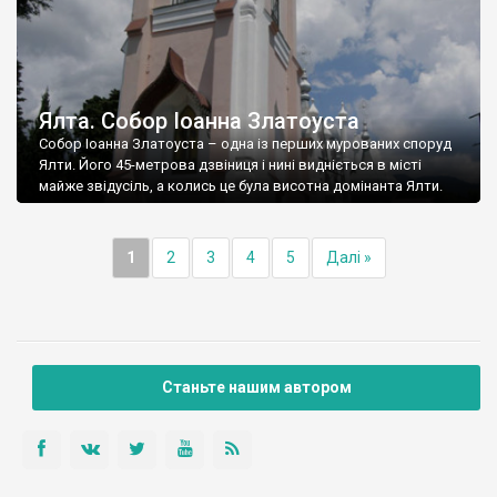
Ялта. Собор Іоанна Златоуста
Собор Іоанна Златоуста – одна із перших мурованих споруд
Ялти. Його 45-метрова дзвіниця і нині видніється в місті
майже звідусіль, а колись це була висотна домінанта Ялти.
1
2
3
4
5
Далі »
Станьте нашим автором