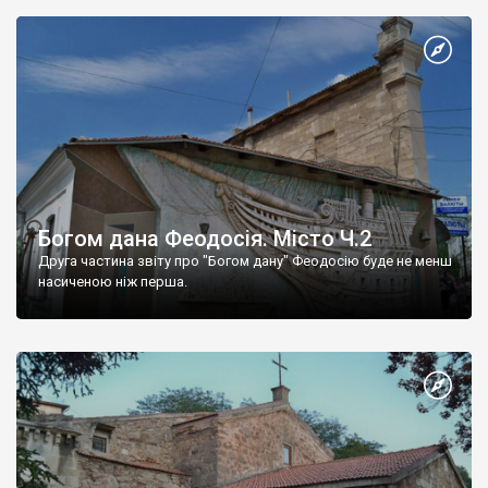
Богом дана Феодосія. Місто Ч.2
Друга частина звіту про "Богом дану" Феодосію буде не менш
насиченою ніж перша.