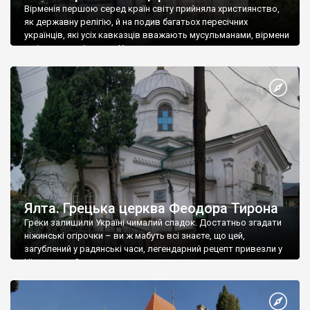
Вірменія першою серед країн світу прийняла християнство,
як державну релігію, й на подив багатьох пересічних
українців, які усіх кавказців вважають мусульманами, вірмени
є відданими вірянами Христа
Ялта. Грецька церква Феодора Тирона
Греки залишили Україні чималий спадок. Достатньо згадати
ніжинські огірочки – ви ж мабуть всі знаєте, що цей,
загублений у радянські часи, легендарний рецепт привезли у
Ніжин греки?