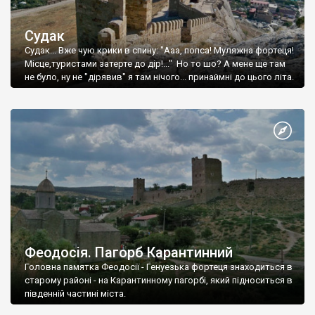
Судак
Судак... Вже чую крики в спину: "Ааа, попса! Муляжна фортеця!
Місце,туристами затерте до дір!..." Но то шо? А мене ще там
не було, ну не "дірявив" я там нічого... принаймні до цього літа.
Феодосія. Пагорб Карантинний
Головна памятка Феодосії - Генуезька фортеця знаходиться в
старому районі - на Карантинному пагорбі, який підноситься в
південній частині міста.