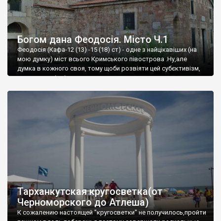
Богом дана Феодосія. Місто Ч.1
Феодосія (Кафа-12 (13) -15 (18) ст) - одне з найцікавіших (на
мою думку) міст всього Кримського півострова .Ну,але
думка в кожного своя, тому щоби розвіяти цей субєктивізм,
запрошую відвідати це
Тарханкутская кругосветка(от
Черноморского до Атлеша)
К сожалению настоящей "кругосветки" не получилось,пройти