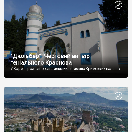
“Дюльбер”. Черговий витвір
геніального Краснова
У Кореїзі розташовано декілька відомих Кримських палаців.