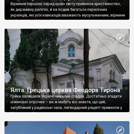
Вірменія першою серед країн світу прийняла християнство,
як державну релігію, й на подив багатьох пересічних
українців, які усіх кавказців вважають мусульманами, вірмени
є відданими вірянами Христа
Ялта. Грецька церква Феодора Тирона
Греки залишили Україні чималий спадок. Достатньо згадати
ніжинські огірочки – ви ж мабуть всі знаєте, що цей,
загублений у радянські часи, легендарний рецепт привезли у
Ніжин греки?