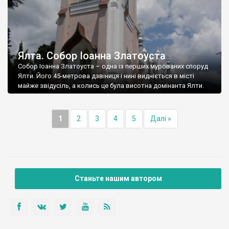
Ялта. Собор Іоанна Златоуста
Собор Іоанна Златоуста – одна із перших мурованих споруд
Ялти. Його 45-метрова дзвіниця і нині видніється в місті
майже звідусіль, а колись це була висотна домінанта Ялти.
1
2
3
4
5
Далі »
Станьте нашим автором