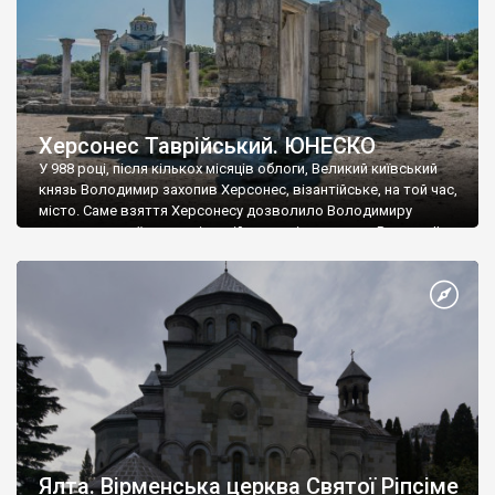
Херсонес Таврійський. ЮНЕСКО
У 988 році, після кількох місяців облоги, Великий київський
князь Володимир захопив Херсонес, візантійське, на той час,
місто. Саме взяття Херсонесу дозволило Володимиру
диктувати свої умови візантійському імператору Василю ІІ, та
одружитися з його дочкою Ганною. Цього ж року, в
Херсонесі Володимир-язичник, став Василем-християнином.
А потім було Хрещення Русі. На честь Херсонесу Таврійського
названо місто […]
Ялта. Вірменська церква Святої Ріпсіме