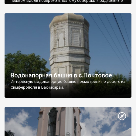
пешком вдоль побережья,поэтому совершали радиальные
вылазки из Оленевки.
Водонапорная башня в с.Почтовое
Интересную водонапорную башню посмотрели по дороге из
Симферополя в Бахчисарай.