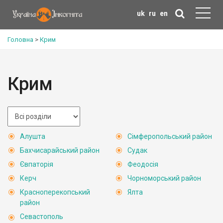
uk
ru
en
Головна
>
Крим
Крим
Алушта
Сімферопольський район
Бахчисарайський район
Судак
Євпаторія
Феодосія
Керч
Чорноморський район
Красноперекопський
Ялта
район
Севастополь