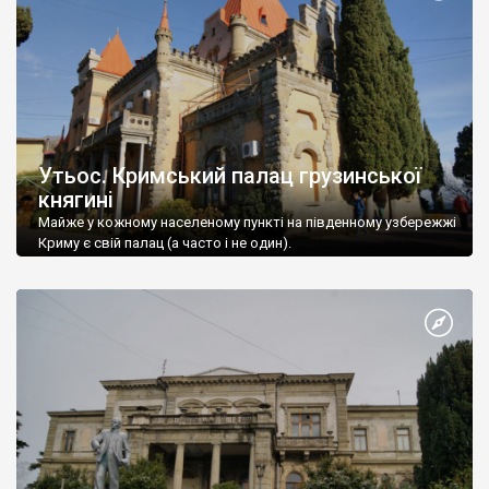
Утьос. Кримський палац грузинської
княгині
Майже у кожному населеному пункті на південному узбережжі
Криму є свій палац (а часто і не один).