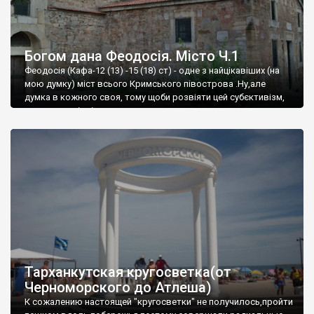
Богом дана Феодосія. Місто Ч.1
Феодосія (Кафа-12 (13) -15 (18) ст) - одне з найцікавіших (на
мою думку) міст всього Кримського півострова .Ну,але
думка в кожного своя, тому щоби розвіяти цей субєктивізм,
запрошую відвідати це
Тарханкутская кругосветка(от
Черноморского до Атлеша)
К сожалению настоящей "кругосветки" не получилось,пройти