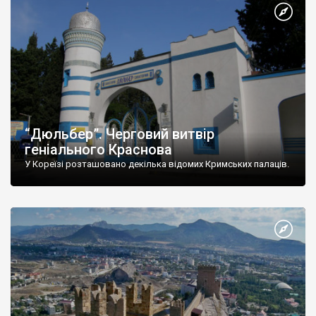
“Дюльбер”. Черговий витвір
геніального Краснова
У Кореїзі розташовано декілька відомих Кримських палаців.