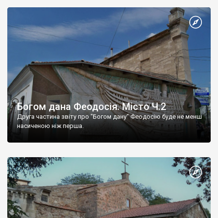
Богом дана Феодосія. Місто Ч.2
Друга частина звіту про "Богом дану" Феодосію буде не менш
насиченою ніж перша.