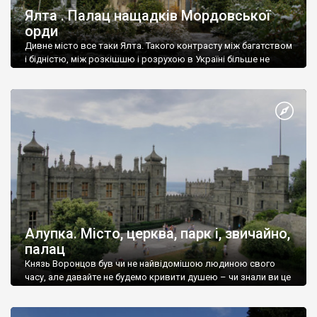
Ялта . Палац нащадків Мордовської
орди
Дивне місто все таки Ялта. Такого контрасту між багатством
і бідністю, між розкішшю і розрухою в Україні більше не
знайдеш.
Алупка. Місто, церква, парк і, звичайно,
палац
Князь Воронцов був чи не найвідомішою людиною свого
часу, але давайте не будемо кривити душею – чи знали ви це
прізвище до відвідин Алупки? Мабуть все таки ні.