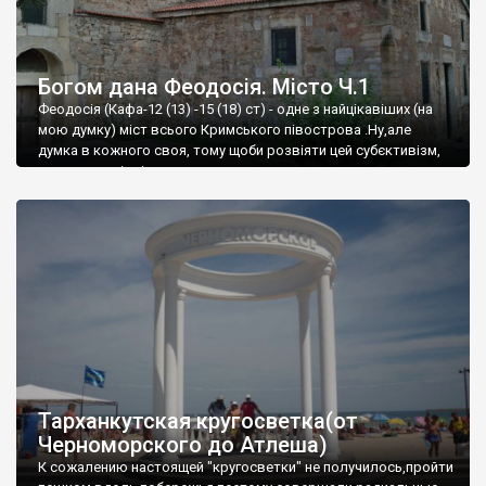
Богом дана Феодосія. Місто Ч.1
Феодосія (Кафа-12 (13) -15 (18) ст) - одне з найцікавіших (на
мою думку) міст всього Кримського півострова .Ну,але
думка в кожного своя, тому щоби розвіяти цей субєктивізм,
запрошую відвідати це
Тарханкутская кругосветка(от
Черноморского до Атлеша)
К сожалению настоящей "кругосветки" не получилось,пройти