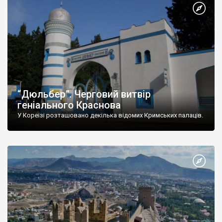
“Дюльбер”. Черговий витвір
геніального Краснова
У Кореїзі розташовано декілька відомих Кримських палаців.