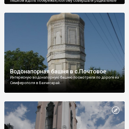
пешком вдоль побережья,поэтому совершали радиальные
вылазки из Оленевки.
Водонапорная башня в с.Почтовое
Интересную водонапорную башню посмотрели по дороге из
Симферополя в Бахчисарай.