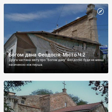
Богом дана Феодосія. Місто Ч.2
Друга частина звіту про "Богом дану" Феодосію буде не менш
насиченою ніж перша.