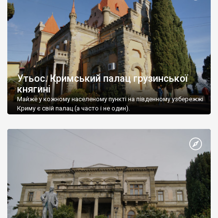
Утьос. Кримський палац грузинської
княгині
Майже у кожному населеному пункті на південному узбережжі
Криму є свій палац (а часто і не один).