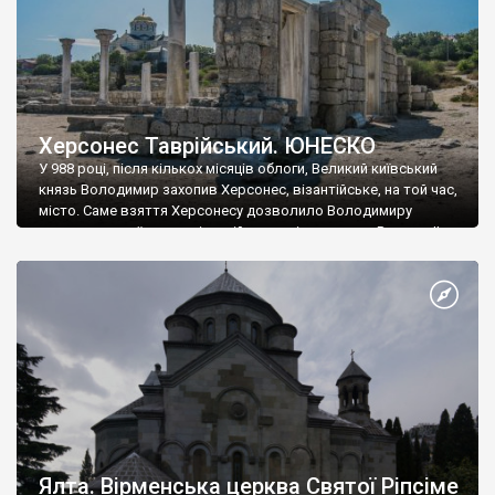
Херсонес Таврійський. ЮНЕСКО
У 988 році, після кількох місяців облоги, Великий київський
князь Володимир захопив Херсонес, візантійське, на той час,
місто. Саме взяття Херсонесу дозволило Володимиру
диктувати свої умови візантійському імператору Василю ІІ, та
одружитися з його дочкою Ганною. Цього ж року, в
Херсонесі Володимир-язичник, став Василем-християнином.
А потім було Хрещення Русі. На честь Херсонесу Таврійського
названо місто […]
Ялта. Вірменська церква Святої Ріпсіме