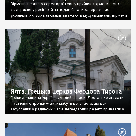
Вірменія першою серед країн світу прийняла християнство,
як державну релігію, й на подив багатьох пересічних
українців, які усіх кавказців вважають мусульманами, вірмени
є відданими вірянами Христа
Ялта. Грецька церква Феодора Тирона
Греки залишили Україні чималий спадок. Достатньо згадати
ніжинські огірочки – ви ж мабуть всі знаєте, що цей,
загублений у радянські часи, легендарний рецепт привезли у
Ніжин греки?