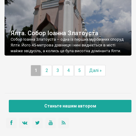
Ялта. Собор Іоанна Златоуста
Собор Іоанна Златоуста – одна із перших мурованих споруд
Ялти. Його 45-метрова дзвіниця і нині видніється в місті
майже звідусіль, а колись це була висотна домінанта Ялти.
1
2
3
4
5
Далі »
Станьте нашим автором