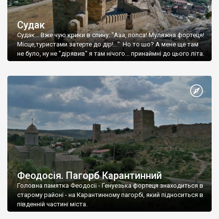
Судак
Судак... Вже чую крики в спину: "Ааа, попса! Муляжна фортеця!
Місце,туристами затерте до дір!..." Но то шо? А мене ще там
не було, ну не "дірявив" я там нічого... принаймні до цього літа.
Феодосія. Пагорб Карантинний
Головна памятка Феодосії - Генуезька фортеця знаходиться в
старому районі - на Карантинному пагорбі, який підноситься в
південній частині міста.