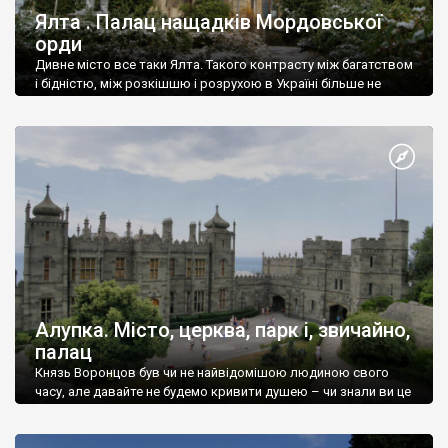
Ялта . Палац нащадків Мордовської
орди
Дивне місто все таки Ялта. Такого контрасту між багатством
і бідністю, між розкішшю і розрухою в Україні більше не
знайдеш.
Алупка. Місто, церква, парк і, звичайно,
палац
Князь Воронцов був чи не найвідомішою людиною свого
часу, але давайте не будемо кривити душею – чи знали ви це
прізвище до відвідин Алупки? Мабуть все таки ні.