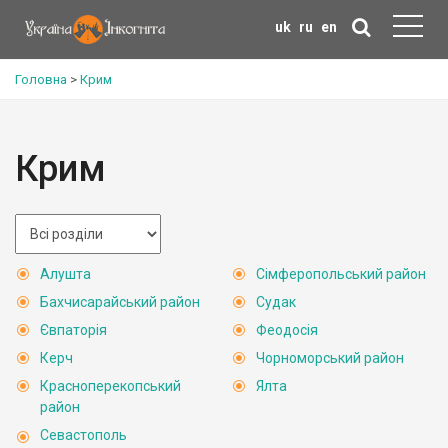
uk
ru
en
Головна
>
Крим
Крим
Алушта
Сімферопольський район
Бахчисарайський район
Судак
Євпаторія
Феодосія
Керч
Чорноморський район
Красноперекопський
Ялта
район
Севастополь