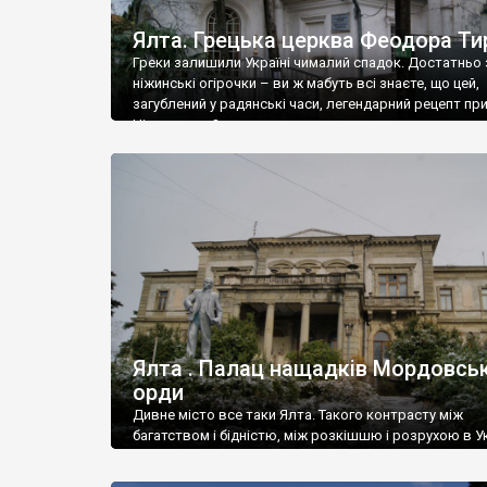
Ялта. Грецька церква Феодора Ти
Греки залишили Україні чималий спадок. Достатньо 
ніжинські огірочки – ви ж мабуть всі знаєте, що цей,
загублений у радянські часи, легендарний рецепт пр
Ніжин греки?
Ялта . Палац нащадків Мордовськ
орди
Дивне місто все таки Ялта. Такого контрасту між
багатством і бідністю, між розкішшю і розрухою в Ук
більше не знайдеш.