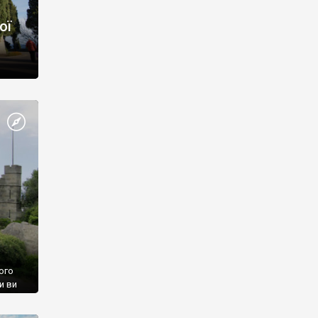
ої
ого
и ви