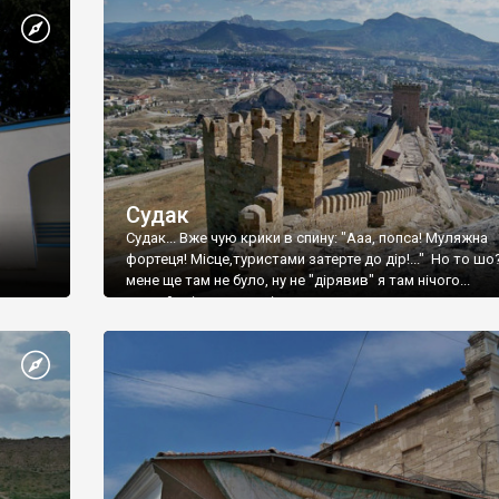
Судак
Судак... Вже чую крики в спину: "Ааа, попса! Муляжна
фортеця! Місце,туристами затерте до дір!..." Но то шо
мене ще там не було, ну не "дірявив" я там нічого...
принаймні до цього літа.