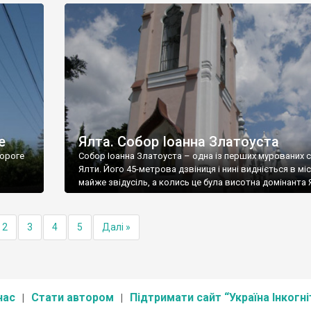
е
Ялта. Собор Іоанна Златоуста
ороге
Собор Іоанна Златоуста – одна із перших мурованих 
Ялти. Його 45-метрова дзвіниця і нині видніється в міс
майже звідусіль, а колись це була висотна домінанта 
2
3
4
5
Далі »
нас
Стати автором
Підтримати сайт “Україна Інкогні