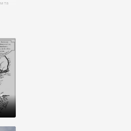
им та
ора і
є
го типу,
ей-
рний
ста:
 райони
від 2
I
і,
рукти,
 котрі