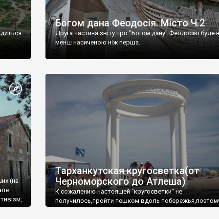
Богом дана Феодосія. Місто Ч.2
одиться
Друга частина звіту про "Богом дану" Феодосію буде 
менш насиченою ніж перша.
Тарханкутская кругосветка(от
Черноморского до Атлеша)
ших (на
але
К сожалению настоящей "кругосветки" не
тивізм,
получилось,пройти пешком вдоль побережья,поэтом
совершали радиальные вылазки из Оленевки.