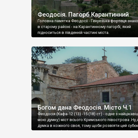
Феодосія. Пагорб Карантинний
Головна памятка Феодосії - Генуезька фортеця знах
в старому районі - на Карантинному пагорбі, який
підноситься в південній частині міста.
Богом дана Феодосія. Місто Ч.1
Феодосія (Кафа-12 (13) -15 (18) ст) - одне з найцікаві
мою думку) міст всього Кримського півострова .Ну,
думка в кожного своя, тому щоби розвіяти цей субєк
запрошую відвідати це