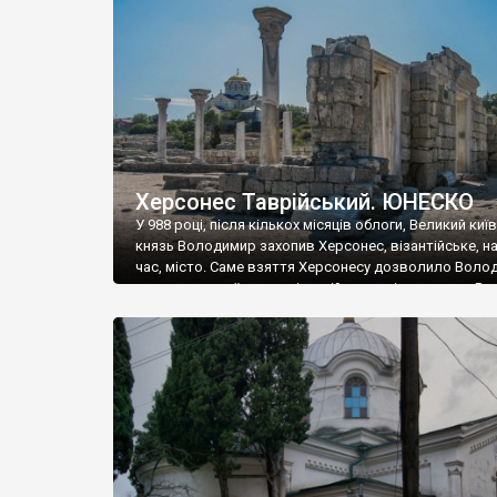
музею «Новгородський музей-заповідник» сотні арт
візантійської доби. Раритети викрадені з фондів об’
культурної спадщини ЮНЕСКО «Херсонеса Таврійсько
Офіційно – на виставку «Золото Візантії», але експер
влада в Україні вважають це лише […]
Херсонес Таврійський. ЮНЕСКО
У 988 році, після кількох місяців облоги, Великий киї
князь Володимир захопив Херсонес, візантійське, на
час, місто. Саме взяття Херсонесу дозволило Воло
диктувати свої умови візантійському імператору Вас
та одружитися з його дочкою Ганною. Цього ж року,
Херсонесі Володимир-язичник, став Василем-
християнином. А потім було Хрещення Русі. На честь
Херсонесу Таврійського названо місто […]