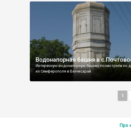
Водонапорная башня в с.Почтово
Интересную водонапорную башню посмотрели по д
из Симферополя в Бахчисарай.
1
Про 