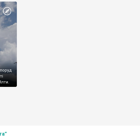
споруд
ті
Ялти.
та”