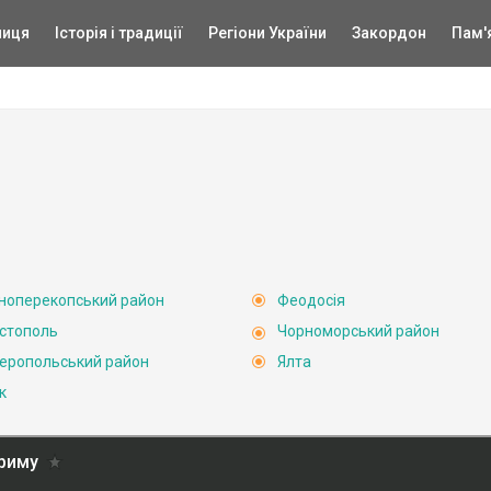
ниця
Історія і традиції
Регіони України
Закордон
Пам'
ноперекопський район
Феодосія
стополь
Чорноморський район
еропольський район
Ялта
к