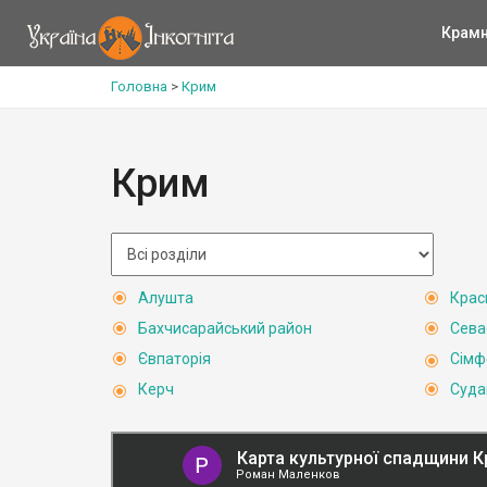
Крам
Головна
>
Крим
Крим
Алушта
Крас
Бахчисарайський район
Сева
Євпаторія
Сімф
Керч
Суда