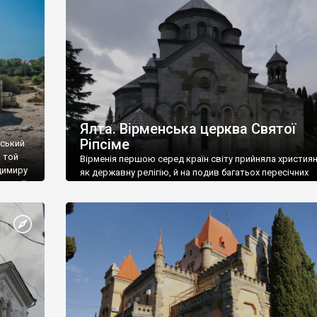
ефактів
називаються «повстяками» (postaki)…” “Вино. Крим
єкту
виробляє відмінне вино і його вдосталь: воно все ду
го».
легке біле і дуже […]
ти та
Ялта. Вірменська церква Святої
Ріпсіме
вський
 той
Вірменія першою серед країн світу прийняла христия
димиру
як державну релігію, й на подив багатьох пересічних
илю ІІ,
українців, які усіх кавказців вважають мусульманами,
 в
вірмени є відданими вірянами Христа