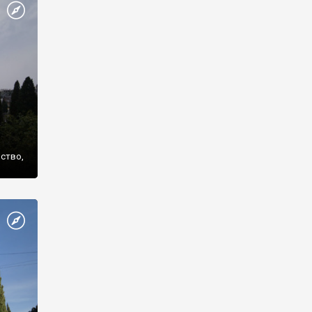
же
нство,