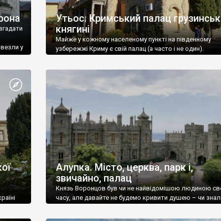
рона
Утьос. Кримський палац грузинськ
княгині
згадати
Майже у кожному населеному пункті на південному
ивезли у
узбережжі Криму є свій палац (а часто і не один).
ої
Алупка. Місто, церква, парк і,
звичайно, палац
Князь Воронцов був чи не найвідомішою людиною св
раїні
часу, але давайте не будемо кривити душею – чи знал
це прізвище до відвідин Алупки? Мабуть все таки ні.