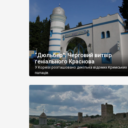
“Дюльбер”. Черговий витвір
геніального Краснова
У Кореїзі розташовано декілька відомих Кримських
палаців.