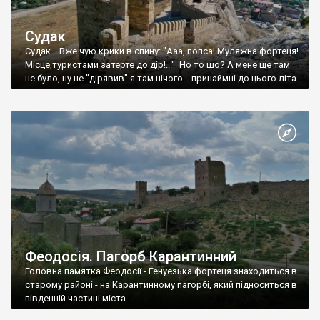
Судак
Судак... Вже чую крики в спину: "Ааа, попса! Муляжна фортеця!
Місце,туристами затерте до дір!..." Но то шо? А мене ще там
не було, ну не "дірявив" я там нічого... принаймні до цього літа.
Феодосія. Пагорб Карантинний
Головна памятка Феодосії - Генуезька фортеця знаходиться в
старому районі - на Карантинному пагорбі, який підноситься в
південній частині міста.