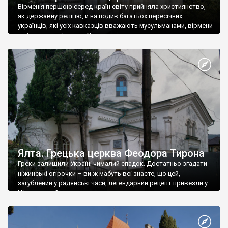
Вірменія першою серед країн світу прийняла християнство,
як державну релігію, й на подив багатьох пересічних
українців, які усіх кавказців вважають мусульманами, вірмени
є відданими вірянами Христа
Ялта. Грецька церква Феодора Тирона
Греки залишили Україні чималий спадок. Достатньо згадати
ніжинські огірочки – ви ж мабуть всі знаєте, що цей,
загублений у радянські часи, легендарний рецепт привезли у
Ніжин греки?