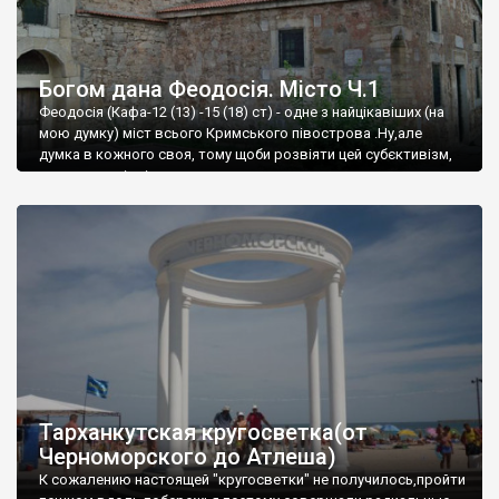
Богом дана Феодосія. Місто Ч.1
Феодосія (Кафа-12 (13) -15 (18) ст) - одне з найцікавіших (на
мою думку) міст всього Кримського півострова .Ну,але
думка в кожного своя, тому щоби розвіяти цей субєктивізм,
запрошую відвідати це
Тарханкутская кругосветка(от
Черноморского до Атлеша)
К сожалению настоящей "кругосветки" не получилось,пройти