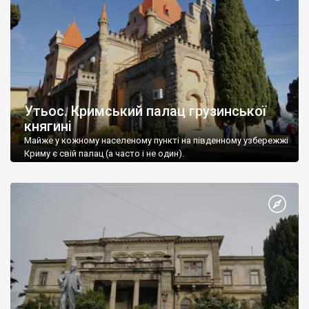
Утьос. Кримський палац грузинської
княгині
Майже у кожному населеному пункті на південному узбережжі
Криму є свій палац (а часто і не один).