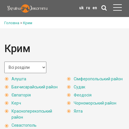
uk
ru
en
Головна
>
Крим
Крим
Алушта
Сімферопольський район
Бахчисарайський район
Судак
Євпаторія
Феодосія
Керч
Чорноморський район
Красноперекопський
Ялта
район
Севастополь