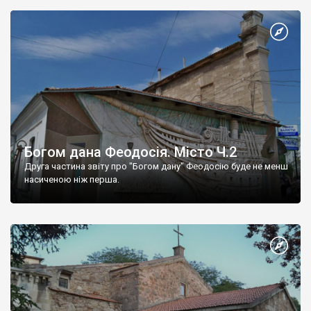
Богом дана Феодосія. Місто Ч.2
Друга частина звіту про "Богом дану" Феодосію буде не менш
насиченою ніж перша.