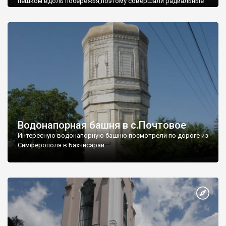
пешком вдоль побережья,поэтому совершали радиальные
вылазки из Оленевки.
Водонапорная башня в с.Почтовое
Интересную водонапорную башню посмотрели по дороге из
Симферополя в Бахчисарай.