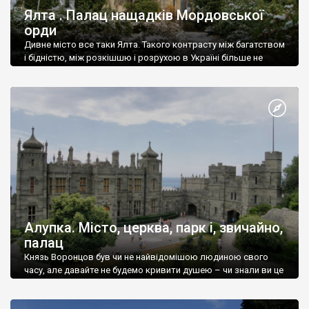
Ялта . Палац нащадків Мордовської
орди
Дивне місто все таки Ялта. Такого контрасту між багатством
і бідністю, між розкішшю і розрухою в Україні більше не
знайдеш.
Алупка. Місто, церква, парк і, звичайно,
палац
Князь Воронцов був чи не найвідомішою людиною свого
часу, але давайте не будемо кривити душею – чи знали ви це
прізвище до відвідин Алупки? Мабуть все таки ні.