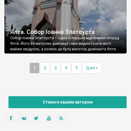
Ялта. Собор Іоанна Златоуста
Собор Іоанна Златоуста – одна із перших мурованих споруд
Ялти. Його 45-метрова дзвіниця і нині видніється в місті
майже звідусіль, а колись це була висотна домінанта Ялти.
1
2
3
4
5
Далі »
Станьте нашим автором