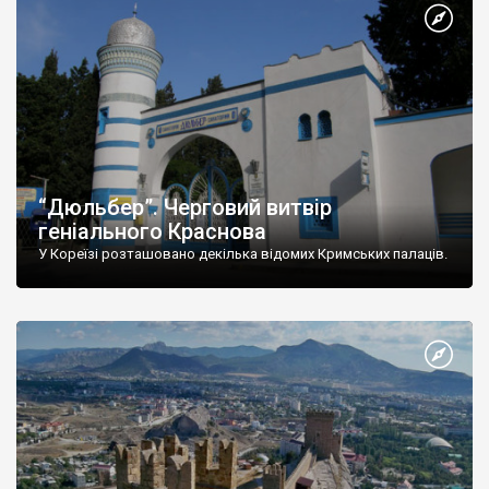
“Дюльбер”. Черговий витвір
геніального Краснова
У Кореїзі розташовано декілька відомих Кримських палаців.