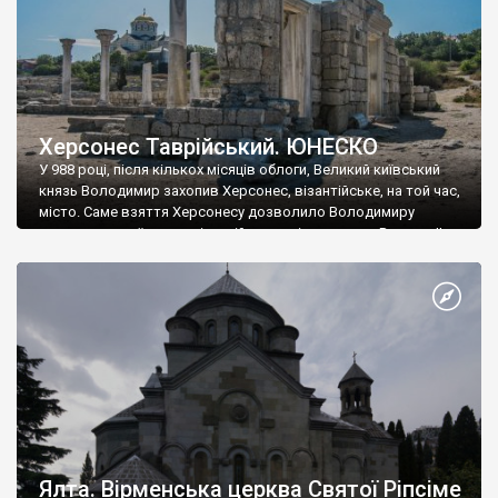
Херсонес Таврійський. ЮНЕСКО
У 988 році, після кількох місяців облоги, Великий київський
князь Володимир захопив Херсонес, візантійське, на той час,
місто. Саме взяття Херсонесу дозволило Володимиру
диктувати свої умови візантійському імператору Василю ІІ, та
одружитися з його дочкою Ганною. Цього ж року, в
Херсонесі Володимир-язичник, став Василем-християнином.
А потім було Хрещення Русі. На честь Херсонесу Таврійського
названо місто […]
Ялта. Вірменська церква Святої Ріпсіме