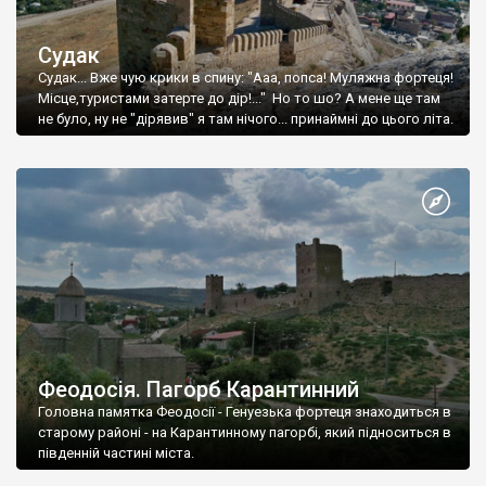
Судак
Судак... Вже чую крики в спину: "Ааа, попса! Муляжна фортеця!
Місце,туристами затерте до дір!..." Но то шо? А мене ще там
не було, ну не "дірявив" я там нічого... принаймні до цього літа.
Феодосія. Пагорб Карантинний
Головна памятка Феодосії - Генуезька фортеця знаходиться в
старому районі - на Карантинному пагорбі, який підноситься в
південній частині міста.