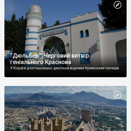
“Дюльбер”. Черговий витвір
геніального Краснова
У Кореїзі розташовано декілька відомих Кримських палаців.