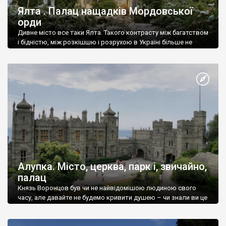
Ялта . Палац нащадків Мордовської
орди
Дивне місто все таки Ялта. Такого контрасту між багатством
і бідністю, між розкішшю і розрухою в Україні більше не
знайдеш.
Алупка. Місто, церква, парк і, звичайно,
палац
Князь Воронцов був чи не найвідомішою людиною свого
часу, але давайте не будемо кривити душею – чи знали ви це
прізвище до відвідин Алупки? Мабуть все таки ні.