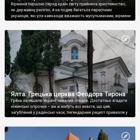
Вірменія першою серед країн світу прийняла християнство,
як державну релігію, й на подив багатьох пересічних
українців, які усіх кавказців вважають мусульманами, вірмени
є відданими вірянами Христа
Ялта. Грецька церква Феодора Тирона
Греки залишили Україні чималий спадок. Достатньо згадати
ніжинські огірочки – ви ж мабуть всі знаєте, що цей,
загублений у радянські часи, легендарний рецепт привезли у
Ніжин греки?