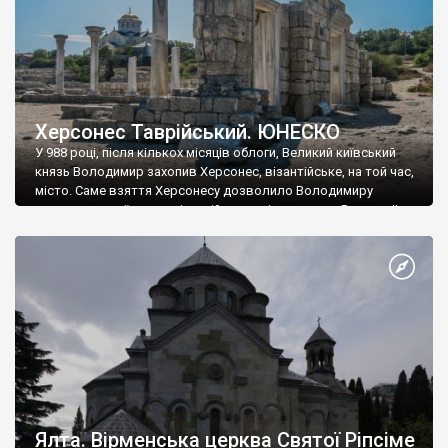
Херсонес Таврійський. ЮНЕСКО
У 988 році, після кількох місяців облоги, Великий київський
князь Володимир захопив Херсонес, візантійське, на той час,
місто. Саме взяття Херсонесу дозволило Володимиру
диктувати свої умови візантійському імператору Василю ІІ, та
одружитися з його дочкою Ганною. Цього ж року, в
Херсонесі Володимир-язичник, став Василем-християнином.
А потім було Хрещення Русі. На честь Херсонесу Таврійського
названо місто […]
Ялта. Вірменська церква Святої Ріпсіме