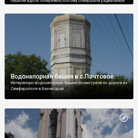
пешком вдоль побережья,поэтому совершали радиальные
вылазки из Оленевки.
Водонапорная башня в с.Почтовое
Интересную водонапорную башню посмотрели по дороге из
Симферополя в Бахчисарай.