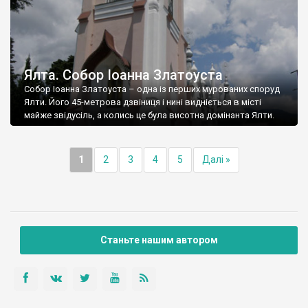
Ялта. Собор Іоанна Златоуста
Собор Іоанна Златоуста – одна із перших мурованих споруд
Ялти. Його 45-метрова дзвіниця і нині видніється в місті
майже звідусіль, а колись це була висотна домінанта Ялти.
1
2
3
4
5
Далі »
Станьте нашим автором