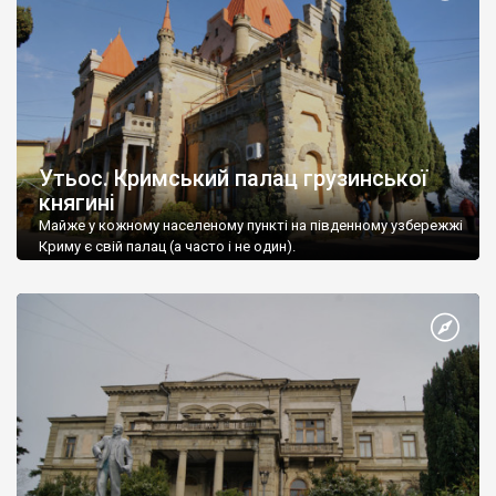
Утьос. Кримський палац грузинської
княгині
Майже у кожному населеному пункті на південному узбережжі
Криму є свій палац (а часто і не один).