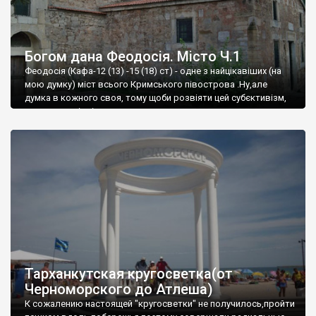
Богом дана Феодосія. Місто Ч.1
Феодосія (Кафа-12 (13) -15 (18) ст) - одне з найцікавіших (на
мою думку) міст всього Кримського півострова .Ну,але
думка в кожного своя, тому щоби розвіяти цей субєктивізм,
запрошую відвідати це
Тарханкутская кругосветка(от
Черноморского до Атлеша)
К сожалению настоящей "кругосветки" не получилось,пройти