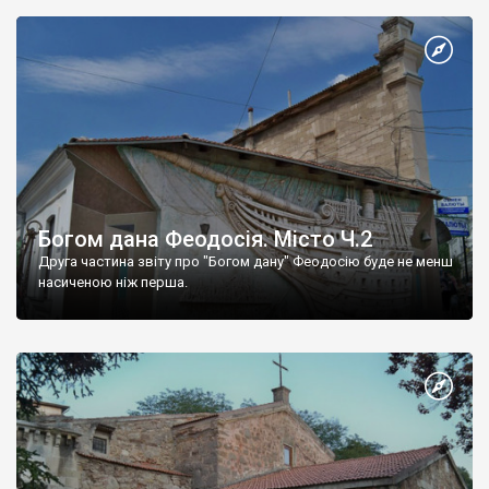
Богом дана Феодосія. Місто Ч.2
Друга частина звіту про "Богом дану" Феодосію буде не менш
насиченою ніж перша.