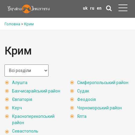
uk
ru
en
Головна
>
Крим
Крим
Алушта
Сімферопольський район
Бахчисарайський район
Судак
Євпаторія
Феодосія
Керч
Чорноморський район
Красноперекопський
Ялта
район
Севастополь