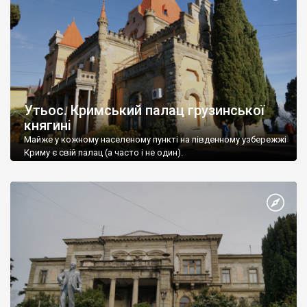
Утьос. Кримський палац грузинської
княгині
Майже у кожному населеному пункті на південному узбережжі
Криму є свій палац (а часто і не один).