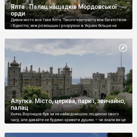
Ялта . Палац нащадків Мордовської
орди
Дивне місто все таки Ялта. Такого контрасту між багатством
і бідністю, між розкішшю і розрухою в Україні більше не
знайдеш.
Алупка. Місто, церква, парк і, звичайно,
палац
Князь Воронцов був чи не найвідомішою людиною свого
часу, але давайте не будемо кривити душею – чи знали ви це
прізвище до відвідин Алупки? Мабуть все таки ні.