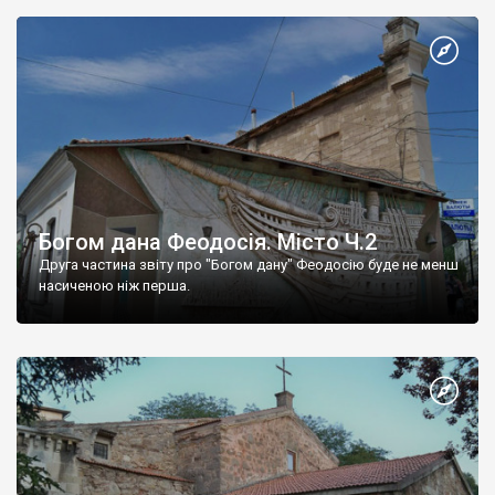
Богом дана Феодосія. Місто Ч.2
Друга частина звіту про "Богом дану" Феодосію буде не менш
насиченою ніж перша.