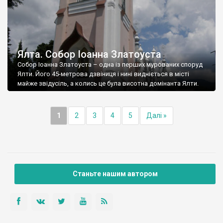
Ялта. Собор Іоанна Златоуста
Собор Іоанна Златоуста – одна із перших мурованих споруд
Ялти. Його 45-метрова дзвіниця і нині видніється в місті
майже звідусіль, а колись це була висотна домінанта Ялти.
1
2
3
4
5
Далі »
Станьте нашим автором