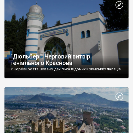
“Дюльбер”. Черговий витвір
геніального Краснова
У Кореїзі розташовано декілька відомих Кримських палаців.