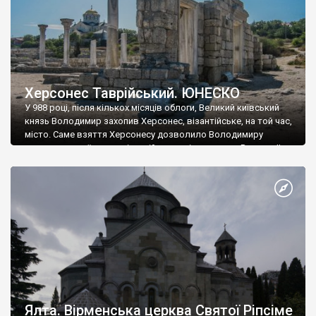
Херсонес Таврійський. ЮНЕСКО
У 988 році, після кількох місяців облоги, Великий київський
князь Володимир захопив Херсонес, візантійське, на той час,
місто. Саме взяття Херсонесу дозволило Володимиру
диктувати свої умови візантійському імператору Василю ІІ, та
одружитися з його дочкою Ганною. Цього ж року, в
Херсонесі Володимир-язичник, став Василем-християнином.
А потім було Хрещення Русі. На честь Херсонесу Таврійського
названо місто […]
Ялта. Вірменська церква Святої Ріпсіме