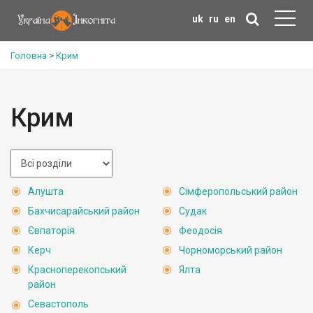
uk
ru
en
Головна
>
Крим
Крим
Алушта
Сімферопольський район
Бахчисарайський район
Судак
Євпаторія
Феодосія
Керч
Чорноморський район
Красноперекопський
Ялта
район
Севастополь