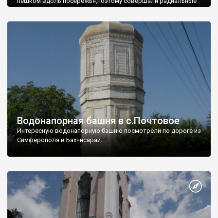
пешком вдоль побережья,поэтому совершали радиальные
вылазки из Оленевки.
Водонапорная башня в с.Почтовое
Интересную водонапорную башню посмотрели по дороге из
Симферополя в Бахчисарай.