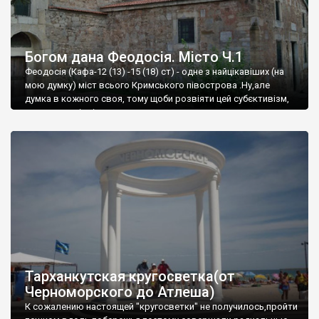
Богом дана Феодосія. Місто Ч.1
Феодосія (Кафа-12 (13) -15 (18) ст) - одне з найцікавіших (на
мою думку) міст всього Кримського півострова .Ну,але
думка в кожного своя, тому щоби розвіяти цей субєктивізм,
запрошую відвідати це
Тарханкутская кругосветка(от
Черноморского до Атлеша)
К сожалению настоящей "кругосветки" не получилось,пройти