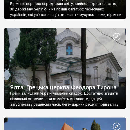
Вірменія першою серед країн світу прийняла християнство,
як державну релігію, й на подив багатьох пересічних
українців, які усіх кавказців вважають мусульманами, вірмени
є відданими вірянами Христа
Ялта. Грецька церква Феодора Тирона
Греки залишили Україні чималий спадок. Достатньо згадати
ніжинські огірочки – ви ж мабуть всі знаєте, що цей,
загублений у радянські часи, легендарний рецепт привезли у
Ніжин греки?