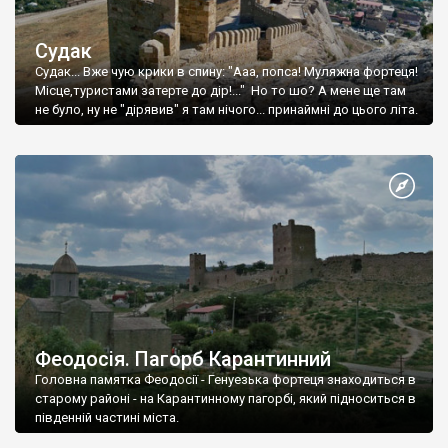
Судак
Судак... Вже чую крики в спину: "Ааа, попса! Муляжна фортеця!
Місце,туристами затерте до дір!..." Но то шо? А мене ще там
не було, ну не "дірявив" я там нічого... принаймні до цього літа.
Феодосія. Пагорб Карантинний
Головна памятка Феодосії - Генуезька фортеця знаходиться в
старому районі - на Карантинному пагорбі, який підноситься в
південній частині міста.