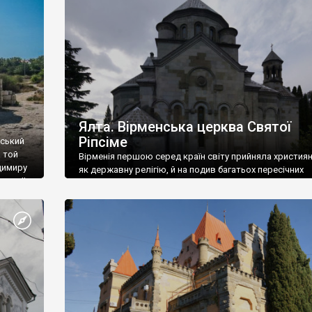
ефактів
називаються «повстяками» (postaki)…” “Вино. Крим
єкту
виробляє відмінне вино і його вдосталь: воно все ду
го».
легке біле і дуже […]
ти та
Ялта. Вірменська церква Святої
Ріпсіме
вський
 той
Вірменія першою серед країн світу прийняла христия
димиру
як державну релігію, й на подив багатьох пересічних
илю ІІ,
українців, які усіх кавказців вважають мусульманами,
 в
вірмени є відданими вірянами Христа