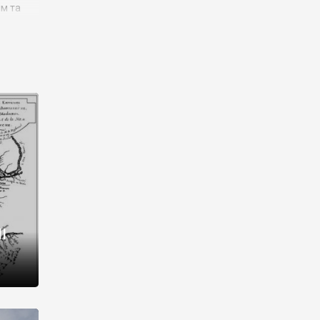
им та
ора і
є
го типу,
ей-
рний
ста:
 райони
від 2
I
і,
рукти,
 котрі