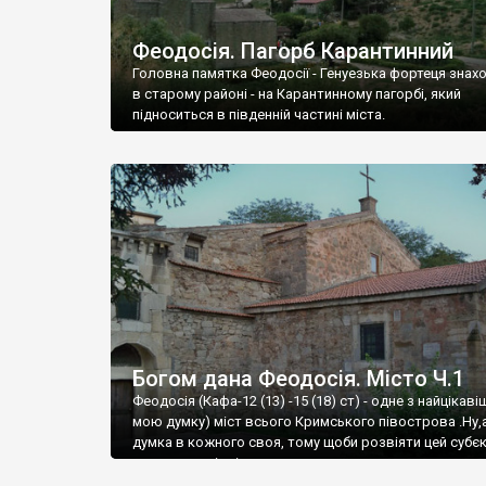
Феодосія. Пагорб Карантинний
Головна памятка Феодосії - Генуезька фортеця знах
в старому районі - на Карантинному пагорбі, який
підноситься в південній частині міста.
Богом дана Феодосія. Місто Ч.1
Феодосія (Кафа-12 (13) -15 (18) ст) - одне з найцікаві
мою думку) міст всього Кримського півострова .Ну,
думка в кожного своя, тому щоби розвіяти цей субєк
запрошую відвідати це