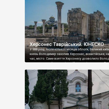
музею «Новгородський музей-заповідник» сотні арт
візантійської доби. Раритети викрадені з фондів об’
культурної спадщини ЮНЕСКО «Херсонеса Таврійсько
Офіційно – на виставку «Золото Візантії», але експер
влада в Україні вважають це лише […]
Херсонес Таврійський. ЮНЕСКО
У 988 році, після кількох місяців облоги, Великий киї
князь Володимир захопив Херсонес, візантійське, на
час, місто. Саме взяття Херсонесу дозволило Воло
диктувати свої умови візантійському імператору Вас
та одружитися з його дочкою Ганною. Цього ж року,
Херсонесі Володимир-язичник, став Василем-
християнином. А потім було Хрещення Русі. На честь
Херсонесу Таврійського названо місто […]