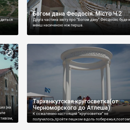
Богом дана Феодосія. Місто Ч.2
одиться
Друга частина звіту про "Богом дану" Феодосію буде 
менш насиченою ніж перша.
Тарханкутская кругосветка(от
Черноморского до Атлеша)
ших (на
але
К сожалению настоящей "кругосветки" не
тивізм,
получилось,пройти пешком вдоль побережья,поэтом
совершали радиальные вылазки из Оленевки.