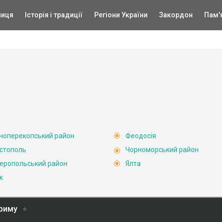
ниця
Історія і традиції
Регіони України
Закордон
Пам'
ноперекопський район
Феодосія
стополь
Чорноморський район
еропольський район
Ялта
к