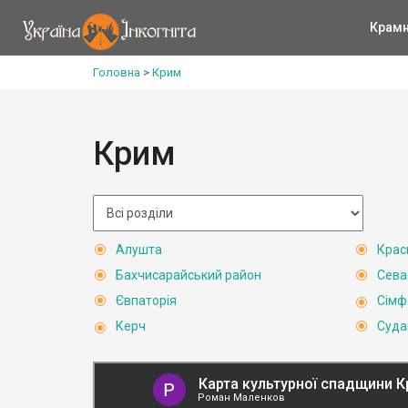
Крам
Головна
>
Крим
Крим
Алушта
Крас
Бахчисарайський район
Сева
Євпаторія
Сімф
Керч
Суда