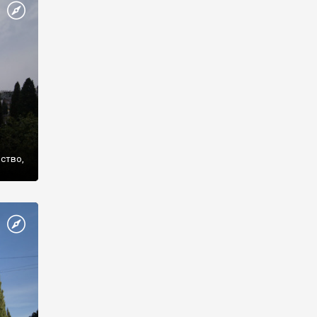
же
нство,