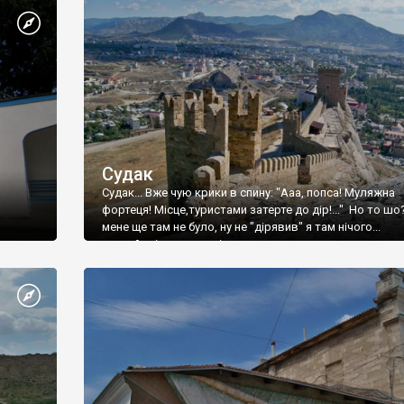
Судак
Судак... Вже чую крики в спину: "Ааа, попса! Муляжна
фортеця! Місце,туристами затерте до дір!..." Но то шо
мене ще там не було, ну не "дірявив" я там нічого...
принаймні до цього літа.