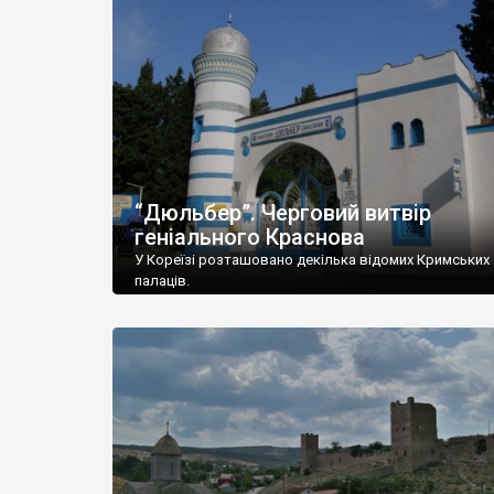
“Дюльбер”. Черговий витвір
геніального Краснова
У Кореїзі розташовано декілька відомих Кримських
палаців.