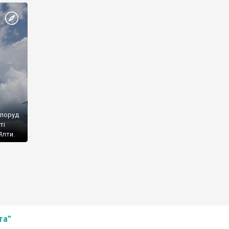
споруд
ті
Ялти.
та”