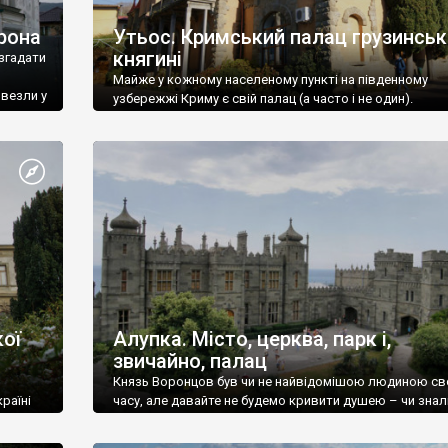
рона
Утьос. Кримський палац грузинськ
княгині
згадати
Майже у кожному населеному пункті на південному
ивезли у
узбережжі Криму є свій палац (а часто і не один).
ої
Алупка. Місто, церква, парк і,
звичайно, палац
Князь Воронцов був чи не найвідомішою людиною св
раїні
часу, але давайте не будемо кривити душею – чи знал
це прізвище до відвідин Алупки? Мабуть все таки ні.