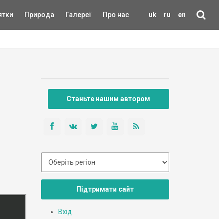
ятки
Природа
Галереї
Про нас
uk
ru
en
Станьте нашим автором
Підтримати сайт
Вхід