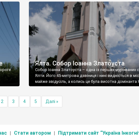
е
Ялта. Собор Іоанна Златоуста
ороге
Собор Іоанна Златоуста – одна із перших мурованих 
Ялти. Його 45-метрова дзвіниця і нині видніється в міс
майже звідусіль, а колись це була висотна домінанта 
2
3
4
5
Далі »
нас
Стати автором
Підтримати сайт “Україна Інкогні