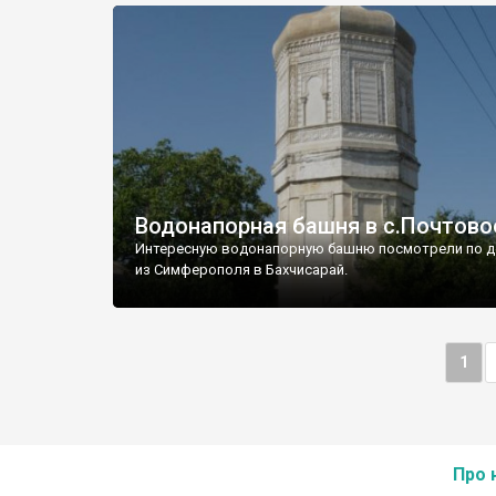
Водонапорная башня в с.Почтово
Интересную водонапорную башню посмотрели по д
из Симферополя в Бахчисарай.
1
Про 