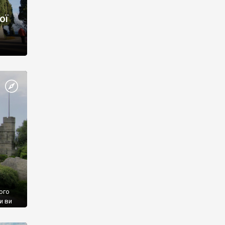
ої
ого
и ви