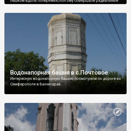
пешком вдоль побережья,поэтому совершали радиальные
вылазки из Оленевки.
Водонапорная башня в с.Почтовое
Интересную водонапорную башню посмотрели по дороге из
Симферополя в Бахчисарай.