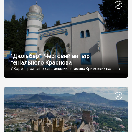
“Дюльбер”. Черговий витвір
геніального Краснова
У Кореїзі розташовано декілька відомих Кримських палаців.