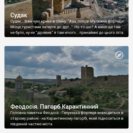
Судак
Судак... Вже чую крики в спину: "Ааа, попса! Муляжна фортеця!
Місце,туристами затерте до дір!..." Но то шо? А мене ще там
не було, ну не "дірявив" я там нічого... принаймні до цього літа.
Феодосія. Пагорб Карантинний
Головна памятка Феодосії - Генуезька фортеця знаходиться в
старому районі - на Карантинному пагорбі, який підноситься в
південній частині міста.