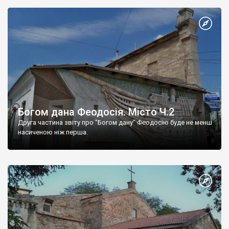
Богом дана Феодосія. Місто Ч.2
Друга частина звіту про "Богом дану" Феодосію буде не менш
насиченою ніж перша.