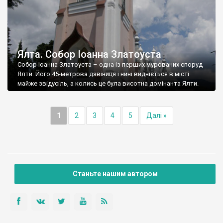
Ялта. Собор Іоанна Златоуста
Собор Іоанна Златоуста – одна із перших мурованих споруд
Ялти. Його 45-метрова дзвіниця і нині видніється в місті
майже звідусіль, а колись це була висотна домінанта Ялти.
1
2
3
4
5
Далі »
Станьте нашим автором