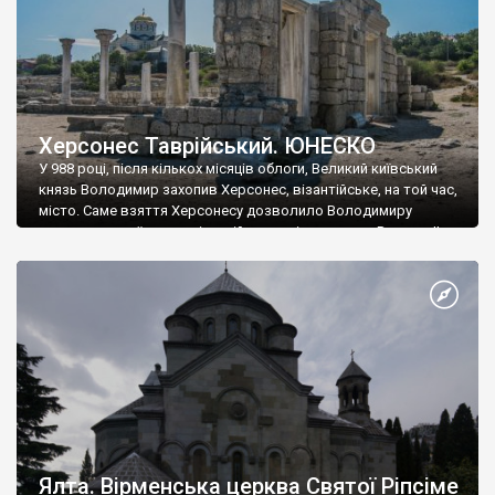
Херсонес Таврійський. ЮНЕСКО
У 988 році, після кількох місяців облоги, Великий київський
князь Володимир захопив Херсонес, візантійське, на той час,
місто. Саме взяття Херсонесу дозволило Володимиру
диктувати свої умови візантійському імператору Василю ІІ, та
одружитися з його дочкою Ганною. Цього ж року, в
Херсонесі Володимир-язичник, став Василем-християнином.
А потім було Хрещення Русі. На честь Херсонесу Таврійського
названо місто […]
Ялта. Вірменська церква Святої Ріпсіме