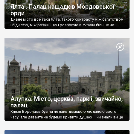
Ялта . Палац нащадків Мордовської
орди
Дивне місто все таки Ялта. Такого контрасту між багатством
і бідністю, між розкішшю і розрухою в Україні більше не
знайдеш.
Алупка. Місто, церква, парк і, звичайно,
палац
Князь Воронцов був чи не найвідомішою людиною свого
часу, але давайте не будемо кривити душею – чи знали ви це
прізвище до відвідин Алупки? Мабуть все таки ні.