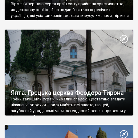
Вірменія першою серед країн світу прийняла християнство,
як державну релігію, й на подив багатьох пересічних
українців, які усіх кавказців вважають мусульманами, вірмени
є відданими вірянами Христа
Ялта. Грецька церква Феодора Тирона
Греки залишили Україні чималий спадок. Достатньо згадати
ніжинські огірочки – ви ж мабуть всі знаєте, що цей,
загублений у радянські часи, легендарний рецепт привезли у
Ніжин греки?