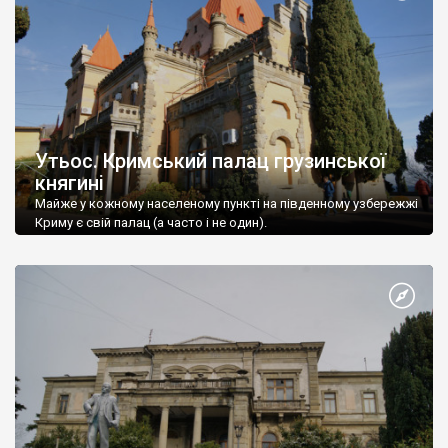
Утьос. Кримський палац грузинської
княгині
Майже у кожному населеному пункті на південному узбережжі
Криму є свій палац (а часто і не один).