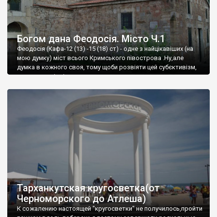
Богом дана Феодосія. Місто Ч.1
Феодосія (Кафа-12 (13) -15 (18) ст) - одне з найцікавіших (на
мою думку) міст всього Кримського півострова .Ну,але
думка в кожного своя, тому щоби розвіяти цей субєктивізм,
запрошую відвідати це
Тарханкутская кругосветка(от
Черноморского до Атлеша)
К сожалению настоящей "кругосветки" не получилось,пройти