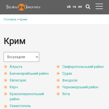
uk
ru
en
Головна
>
Крим
Крим
Алушта
Сімферопольський район
Бахчисарайський район
Судак
Євпаторія
Феодосія
Керч
Чорноморський район
Красноперекопський
Ялта
район
Севастополь