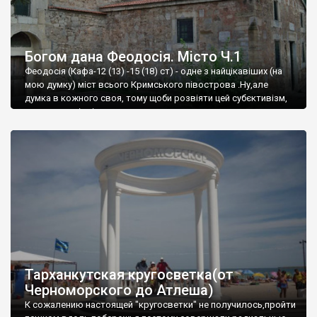
Богом дана Феодосія. Місто Ч.1
Феодосія (Кафа-12 (13) -15 (18) ст) - одне з найцікавіших (на
мою думку) міст всього Кримського півострова .Ну,але
думка в кожного своя, тому щоби розвіяти цей субєктивізм,
запрошую відвідати це
Тарханкутская кругосветка(от
Черноморского до Атлеша)
К сожалению настоящей "кругосветки" не получилось,пройти