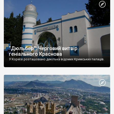
“Дюльбер”. Черговий витвір
геніального Краснова
У Кореїзі розташовано декілька відомих Кримських палаців.