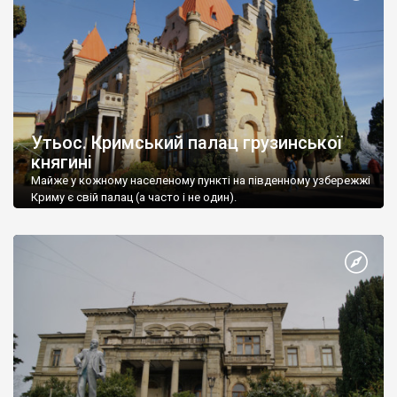
Утьос. Кримський палац грузинської
княгині
Майже у кожному населеному пункті на південному узбережжі
Криму є свій палац (а часто і не один).