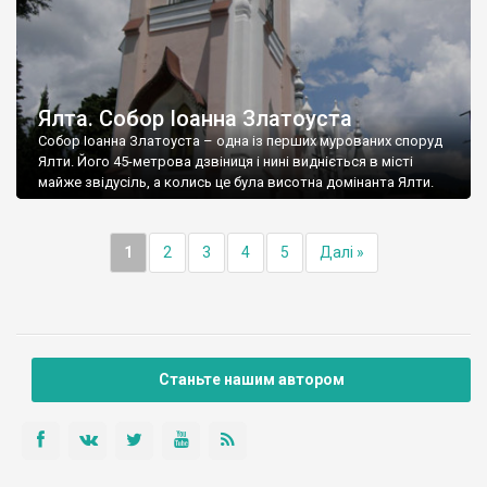
Ялта. Собор Іоанна Златоуста
Собор Іоанна Златоуста – одна із перших мурованих споруд
Ялти. Його 45-метрова дзвіниця і нині видніється в місті
майже звідусіль, а колись це була висотна домінанта Ялти.
1
2
3
4
5
Далі »
Станьте нашим автором