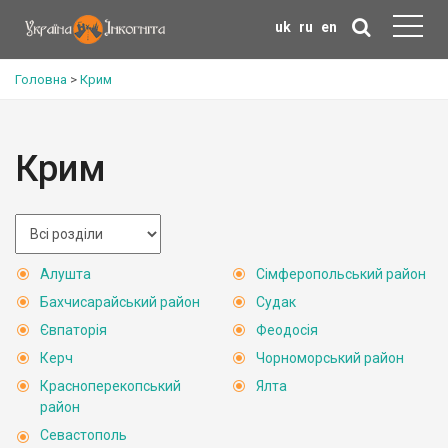
uk
ru
en
Головна
>
Крим
Крим
Алушта
Сімферопольський район
Бахчисарайський район
Судак
Євпаторія
Феодосія
Керч
Чорноморський район
Красноперекопський
Ялта
район
Севастополь