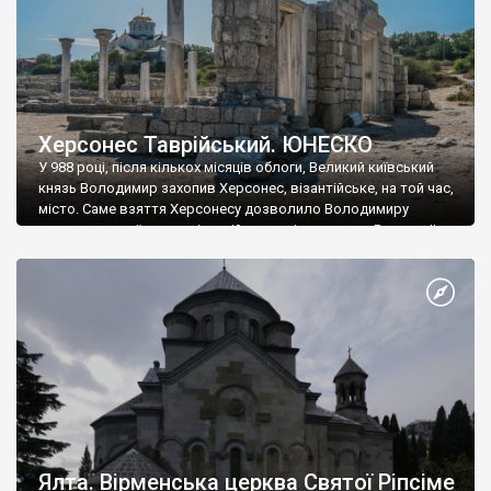
Херсонес Таврійський. ЮНЕСКО
У 988 році, після кількох місяців облоги, Великий київський
князь Володимир захопив Херсонес, візантійське, на той час,
місто. Саме взяття Херсонесу дозволило Володимиру
диктувати свої умови візантійському імператору Василю ІІ, та
одружитися з його дочкою Ганною. Цього ж року, в
Херсонесі Володимир-язичник, став Василем-християнином.
А потім було Хрещення Русі. На честь Херсонесу Таврійського
названо місто […]
Ялта. Вірменська церква Святої Ріпсіме