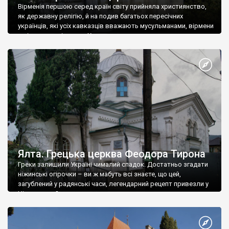
Вірменія першою серед країн світу прийняла християнство,
як державну релігію, й на подив багатьох пересічних
українців, які усіх кавказців вважають мусульманами, вірмени
є відданими вірянами Христа
Ялта. Грецька церква Феодора Тирона
Греки залишили Україні чималий спадок. Достатньо згадати
ніжинські огірочки – ви ж мабуть всі знаєте, що цей,
загублений у радянські часи, легендарний рецепт привезли у
Ніжин греки?