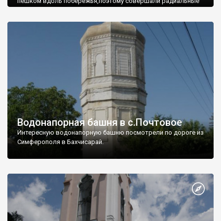
пешком вдоль побережья,поэтому совершали радиальные
вылазки из Оленевки.
Водонапорная башня в с.Почтовое
Интересную водонапорную башню посмотрели по дороге из
Симферополя в Бахчисарай.