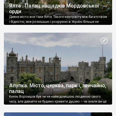
Ялта . Палац нащадків Мордовської
орди
Дивне місто все таки Ялта. Такого контрасту між багатством
і бідністю, між розкішшю і розрухою в Україні більше не
знайдеш.
Алупка. Місто, церква, парк і, звичайно,
палац
Князь Воронцов був чи не найвідомішою людиною свого
часу, але давайте не будемо кривити душею – чи знали ви це
прізвище до відвідин Алупки? Мабуть все таки ні.