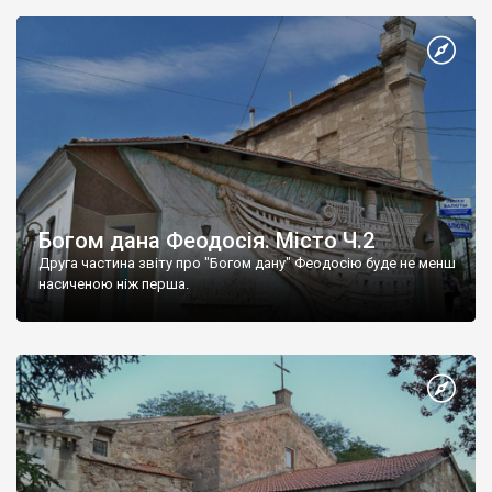
Богом дана Феодосія. Місто Ч.2
Друга частина звіту про "Богом дану" Феодосію буде не менш
насиченою ніж перша.