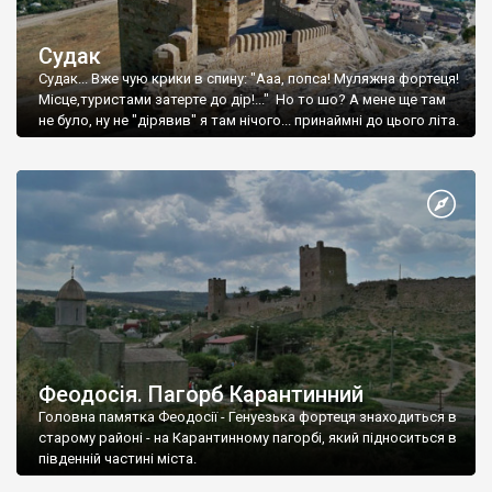
Судак
Судак... Вже чую крики в спину: "Ааа, попса! Муляжна фортеця!
Місце,туристами затерте до дір!..." Но то шо? А мене ще там
не було, ну не "дірявив" я там нічого... принаймні до цього літа.
Феодосія. Пагорб Карантинний
Головна памятка Феодосії - Генуезька фортеця знаходиться в
старому районі - на Карантинному пагорбі, який підноситься в
південній частині міста.